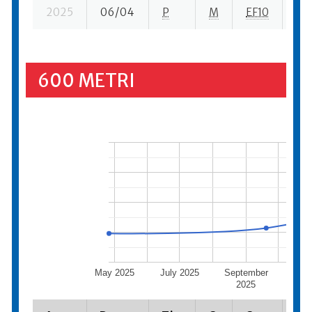
2025
06/04
P
M
EF10
2 s
600 METRI
May 2025
July 2025
September
Nove
2025
20