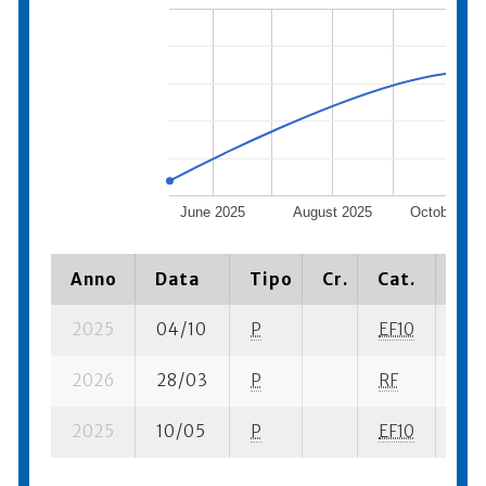
June 2025
August 2025
October 20
Anno
Data
Tipo
Cr.
Cat.
Pia
2025
04/10
P
EF10
2 su
2026
28/03
P
RF
16 s
2025
10/05
P
EF10
6 su