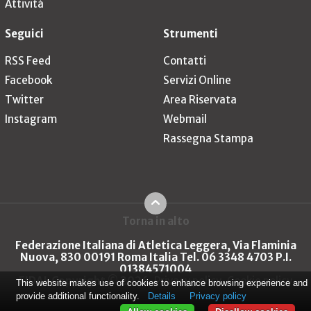
Attività
Seguici
Strumenti
RSS Feed
Contatti
Facebook
Servizi Online
Twitter
Area Riservata
Instagram
Webmail
Rassegna Stampa
Torna in alto
Federazione Italiana di Atletica Leggera, Via Flaminia
Nuova, 830 00191 Roma Italia Tel. 06 3348 4703 P.I.
01384571004
FIDAL Copyright © 2026
Privacy policy
Cookie policy
This website makes use of cookies to enhance browsing experience and
provide additional functionality.
Details
Privacy policy