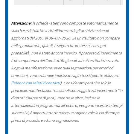
Attenzione:
le schede-atleti sono composte automaticamente
sulla base dei dati inseriti all'interno degli archivi nazionali
aggiornati dal 2005 al 08-08-2026. Se un risultato non compare
nelle graduatorie, quindi, è segno che lo stesso, con ogni
probabilità, non è stato ancora inserito. Il processo di inserimento
è di competenza dei Comitati Regionali sul cui territorio ha avuto
luogo la manifestazione: eventuali segnalazioni per errori od
omissioni, vanno dunque indirizzate agli stessi (potete utilizzare
l'elenco con relativi contatti
). Considerato però che solo le
principali manifestazioni nazionali sono oggetto di inserimenti "in
diretta" (sul posto di gara), mentre le altre, incluse le
internazionali in programma all'estero, vengono inserite in tempi
successivi, è opportuno attendere un ragionevole lasso di tempo
prima di procedere ad una segnalazione.