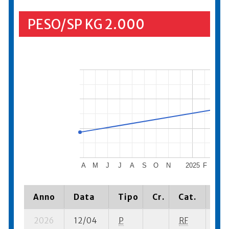
PESO/SP KG 2.000
A
M
J
J
A
S
O
N
2025
F
M
Anno
Data
Tipo
Cr.
Cat.
Pia
2026
12/04
P
RF
8 su