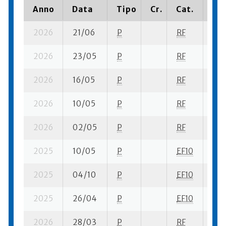
Anno
Data
Tipo
Cr.
Cat.
Pia
2026
21/06
P
RF
5 su
2026
23/05
P
RF
5 su
2026
16/05
P
RF
6 su
2026
10/05
P
RF
3 su
2026
02/05
P
RF
8 su
2025
10/05
P
EF10
6 su
2025
04/10
P
EF10
9 su
2025
26/04
P
EF10
9 su
2026
28/03
P
RF
11 s