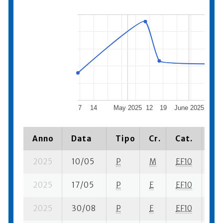
7
14
May 2025
12
19
June 2025
16
Anno
Data
Tipo
Cr.
Cat.
Pi
2025
10/05
P
M
EF10
2 s
2025
17/05
P
E
EF10
5 s
2025
30/08
P
E
EF10
4 s