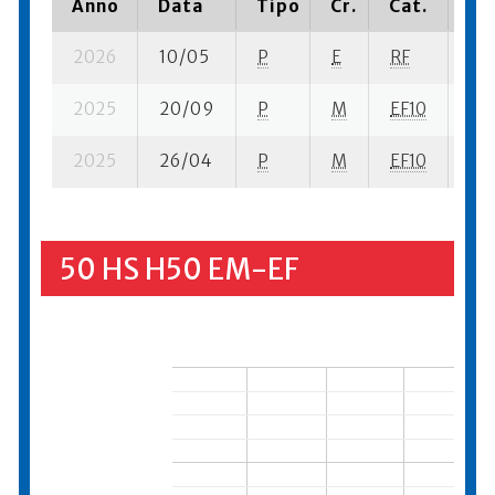
Anno
Data
Tipo
Cr.
Cat.
Pi
2026
10/05
P
E
RF
6 s
2025
20/09
P
M
EF10
12 
2025
26/04
P
M
EF10
7 s
50 HS H50 EM-EF