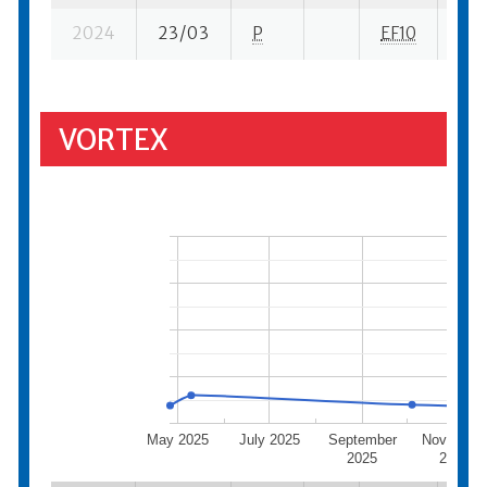
2024
23/03
P
EF10
7 s
VORTEX
May 2025
July 2025
September
Novembe
2025
2025