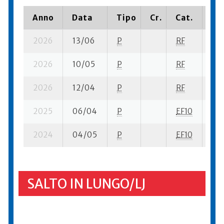
Anno
Data
Tipo
Cr.
Cat.
Pia
2026
13/06
P
RF
16 
2026
10/05
P
RF
15 
2026
12/04
P
RF
14 
2025
06/04
P
EF10
7 s
2024
04/05
P
EF10
3 s
SALTO IN LUNGO/LJ