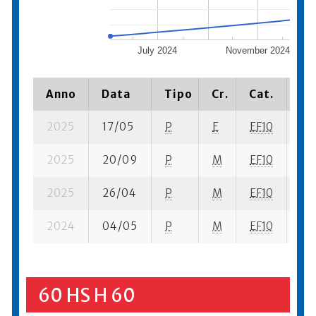
July 2024
November 2024
Anno
Data
Tipo
Cr.
Cat.
Pi
2025
17/05
P
E
EF10
1 s
2025
20/09
P
M
EF10
5 s
2025
26/04
P
M
EF10
3 s
2024
04/05
P
M
EF10
1 s
60 HS H 60