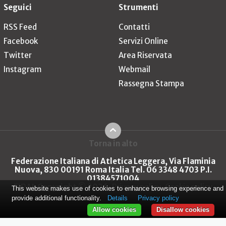
Seguici
Strumenti
RSS Feed
Contatti
Facebook
Servizi Online
Twitter
Area Riservata
Instagram
Webmail
Rassegna Stampa
Torna in alto
Federazione Italiana di Atletica Leggera, Via Flaminia
Nuova, 830 00191 Roma Italia Tel. 06 3348 4703 P.I.
01384571004
FIDAL Copyright © 2026
Privacy policy
Cookie policy
This website makes use of cookies to enhance browsing experience and
provide additional functionality.
Details
Privacy policy
Allow cookies
Disallow cookies