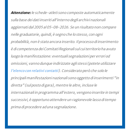
Attenzione:
le schede-atleti sono composte automaticamente
sulla base dei dati inseriti all'interno degli archivi nazionali
aggiornati dal 2005 al 05-08-2026. Se un risultato non compare
nelle graduatorie, quindi, è segno che lo stesso, con ogni
probabilità, non è stato ancora inserito. Il processo di inserimento
è di competenza dei Comitati Regionali sul cui territorio ha avuto
luogo la manifestazione: eventuali segnalazioni per errori od
omissioni, vanno dunque indirizzate agli stessi (potete utilizzare
l'elenco con relativi contatti
). Considerato però che solo le
principali manifestazioni nazionali sono oggetto di inserimenti "in
diretta" (sul posto di gara), mentre le altre, incluse le
internazionali in programma all'estero, vengono inserite in tempi
successivi, è opportuno attendere un ragionevole lasso di tempo
prima di procedere ad una segnalazione.