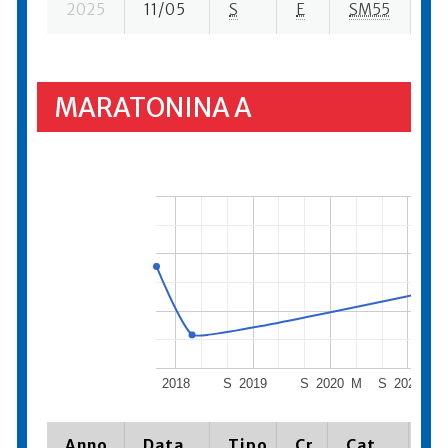
2025
11/05
S
E
SM55
12
MARATONINA A
2018
S
2019
S
2020
M
S
2021
Anno
Data
Tipo
Cr.
Cat.
Pi