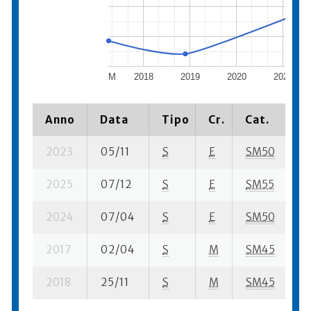
M
2018
2019
2020
2021
Anno
Data
Tipo
Cr.
Cat.
P
2023
05/11
S
E
SM50
5
2025
07/12
S
E
SM55
3
2024
07/04
S
E
SM50
3
2017
02/04
S
M
SM45
5
2018
25/11
S
M
SM45
3