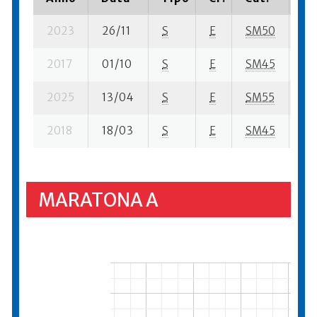
2023
26/11
S
E
SM50
118
2017
01/10
S
E
SM45
52
2025
13/04
S
E
SM55
12
2018
18/03
S
E
SM45
14
MARATONA A