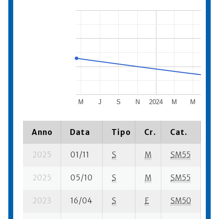
M
J
S
N
2024
M
M
J
Anno
Data
Tipo
Cr.
Cat.
Pi
2025
01/11
S
M
SM55
40
2025
05/10
S
M
SM55
48
2023
16/04
S
E
SM50
53