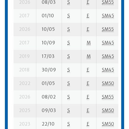
2026
08/03
S
E
SM55
1
2017
01/10
S
E
SM45
3
2026
10/05
S
E
SM55
2
2017
10/09
S
M
SM45
4
2019
17/03
S
M
SM45
3
2018
30/09
S
E
SM45
3
2022
01/05
S
E
SM50
1
2026
08/02
S
E
SM55
1
2025
09/03
S
E
SM50
3
2023
22/10
S
E
SM50
4