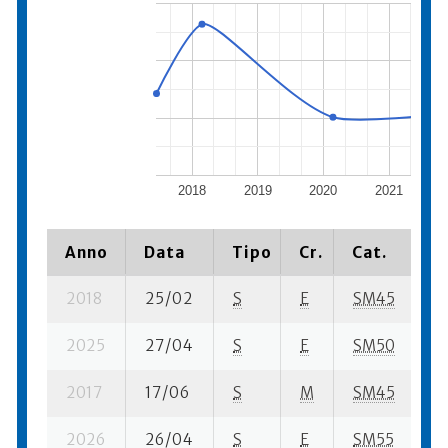
2018
2019
2020
2021
2
Anno
Data
Tipo
Cr.
Cat.
P
2018
25/02
S
E
SM45
56
2025
27/04
S
E
SM50
9
2017
17/06
S
M
SM45
17
2026
26/04
S
E
SM55
11