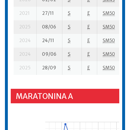
2021
27/11
S
E
SM50
1
2025
08/06
S
E
SM50
1
2024
24/11
S
E
SM50
3
2024
09/06
S
E
SM50
1
2025
28/09
S
E
SM50
3
MARATONINA A