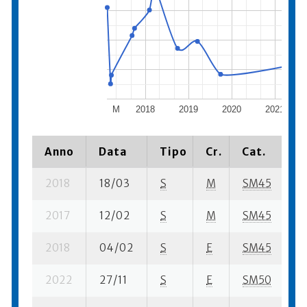
M
2018
2019
2020
2021
Anno
Data
Tipo
Cr.
Cat.
P
2018
18/03
S
M
SM45
2
2017
12/02
S
M
SM45
1
2018
04/02
S
E
SM45
2
2022
27/11
S
E
SM50
7