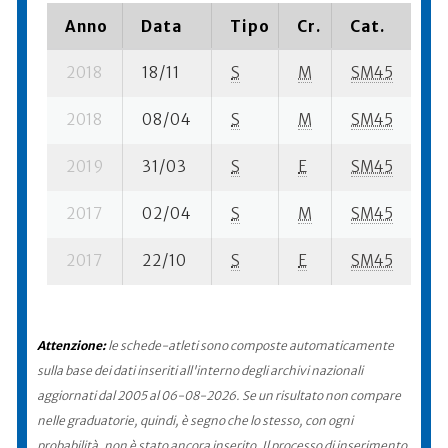
Anno
Data
Tipo
Cr.
Cat.
Pi
2018
18/11
S
M
SM45
42
2018
08/04
S
M
SM45
25
2019
31/03
S
E
SM45
70
2017
02/04
S
M
SM45
29
2017
22/10
S
E
SM45
25
Attenzione:
le schede-atleti sono composte automaticamente
sulla base dei dati inseriti all'interno degli archivi nazionali
aggiornati dal 2005 al 06-08-2026. Se un risultato non compare
nelle graduatorie, quindi, è segno che lo stesso, con ogni
probabilità, non è stato ancora inserito. Il processo di inserimento