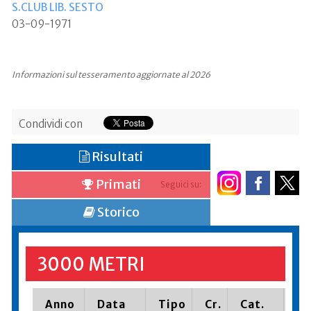
S.CLUB LIB. SESTO
03-09-1971
Informazioni sul tesseramento aggiornate al 2026
Condividi con
Risultati
Primati
Seguici su:
Storico
3000 METRI
Anno
Data
Tipo
Cr.
Cat.
Pi