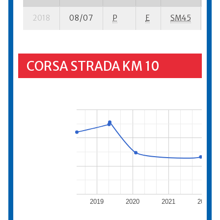
2018
08/07
P
E
SM45
5 s
CORSA STRADA KM 10
2019
2020
2021
2022