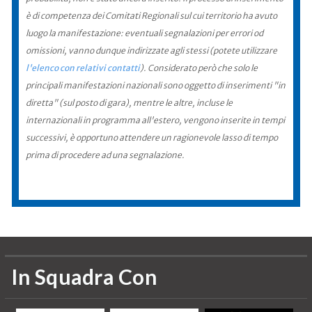
è di competenza dei Comitati Regionali sul cui territorio ha avuto
luogo la manifestazione: eventuali segnalazioni per errori od
omissioni, vanno dunque indirizzate agli stessi (potete utilizzare
l'elenco con relativi contatti
). Considerato però che solo le
principali manifestazioni nazionali sono oggetto di inserimenti "in
diretta" (sul posto di gara), mentre le altre, incluse le
internazionali in programma all'estero, vengono inserite in tempi
successivi, è opportuno attendere un ragionevole lasso di tempo
prima di procedere ad una segnalazione.
In Squadra Con