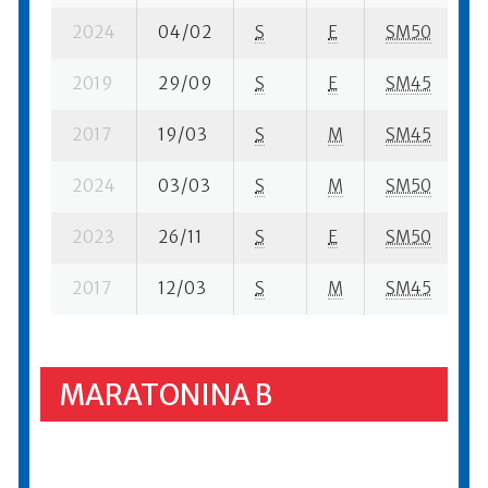
2024
04/02
S
E
SM50
5
2019
29/09
S
E
SM45
3
2017
19/03
S
M
SM45
1
2024
03/03
S
M
SM50
1
2023
26/11
S
E
SM50
1
2017
12/03
S
M
SM45
4
MARATONINA B