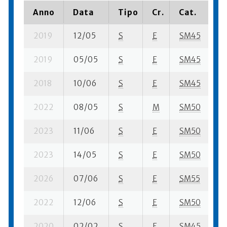
Anno
Data
Tipo
Cr.
Cat.
P
2019
12/05
S
E
SM45
3
2019
05/05
S
E
SM45
3
2018
10/06
S
E
SM45
1
2022
08/05
S
M
SM50
71
2023
11/06
S
E
SM50
1
2023
14/05
S
E
SM50
2
2026
07/06
S
E
SM55
1
2022
12/06
S
E
SM50
8
2020
02/02
S
E
SM45
4