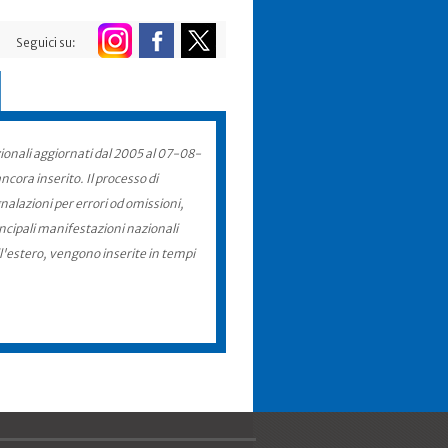
Seguici su:
zionali aggiornati dal 2005 al 07-08-
cora inserito. Il processo di
nalazioni per errori od omissioni,
incipali manifestazioni nazionali
ll'estero, vengono inserite in tempi