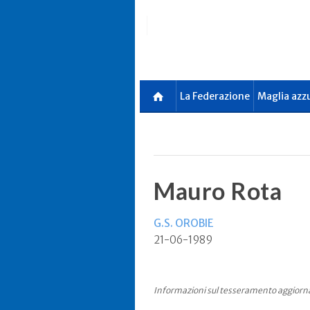
Skip
to
main
content
La Federazione
Maglia azz
Mauro Rota
G.S. OROBIE
21-06-1989
Informazioni sul tesseramento aggiorn