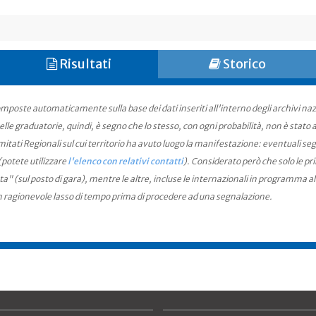
Risultati
Storico
mposte automaticamente sulla base dei dati inseriti all'interno degli archivi na
le graduatorie, quindi, è segno che lo stesso, con ogni probabilità, non è stato an
ati Regionali sul cui territorio ha avuto luogo la manifestazione: eventuali seg
(potete utilizzare
l'elenco con relativi contatti
). Considerato però che solo le pr
ta" (sul posto di gara), mentre le altre, incluse le internazionali in programma a
n ragionevole lasso di tempo prima di procedere ad una segnalazione.