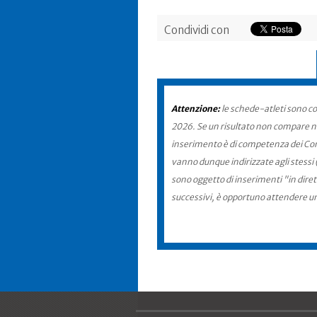
Condividi con
Attenzione:
le schede-atleti sono co
2026. Se un risultato non compare nel
inserimento è di competenza dei Comit
vanno dunque indirizzate agli stessi 
sono oggetto di inserimenti "in diret
successivi, è opportuno attendere u