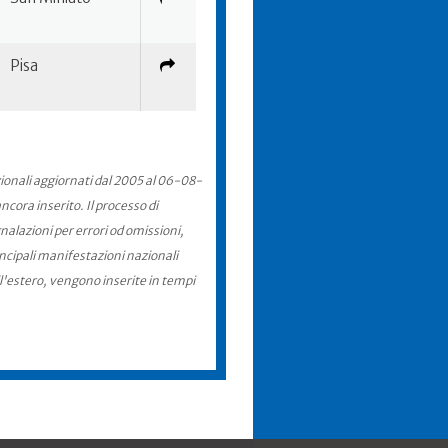
Pisa
zionali aggiornati dal 2005 al 06-08-
cora inserito. Il processo di
nalazioni per errori od omissioni,
incipali manifestazioni nazionali
ll'estero, vengono inserite in tempi