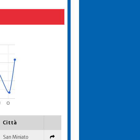
J
O
Città
San Miniato