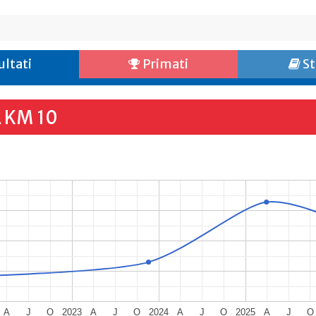
ultati
Primati
St
 KM 10
A
J
O
2023
A
J
O
2024
A
J
O
2025
A
J
O