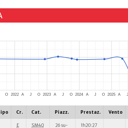
A
O
2022
A
J
O
2023
A
J
O
2024
A
J
O
2025
A
ipo
Cr.
Cat.
Piazz.
Prestaz.
Vento
E
SM40
26 su-
1h20:27