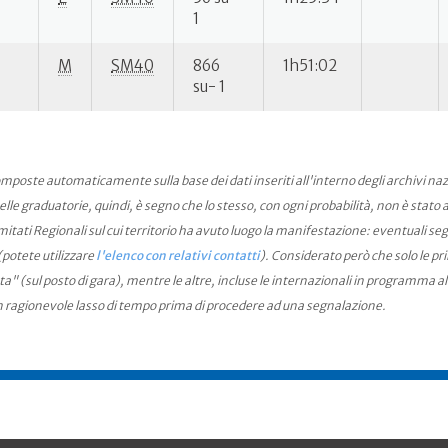
1
M
SM40
866
1h51:02
su- 1
mposte automaticamente sulla base dei dati inseriti all'interno degli archivi na
le graduatorie, quindi, è segno che lo stesso, con ogni probabilità, non è stato an
ati Regionali sul cui territorio ha avuto luogo la manifestazione: eventuali seg
(potete utilizzare
l'elenco con relativi contatti
). Considerato però che solo le pr
ta" (sul posto di gara), mentre le altre, incluse le internazionali in programma a
n ragionevole lasso di tempo prima di procedere ad una segnalazione.