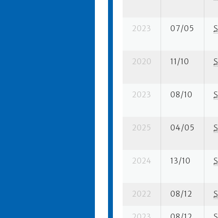
2023
07/05
S
2020
11/10
S
2023
08/10
S
2025
04/05
S
2024
13/10
S
2022
08/12
S
2023
08/12
S