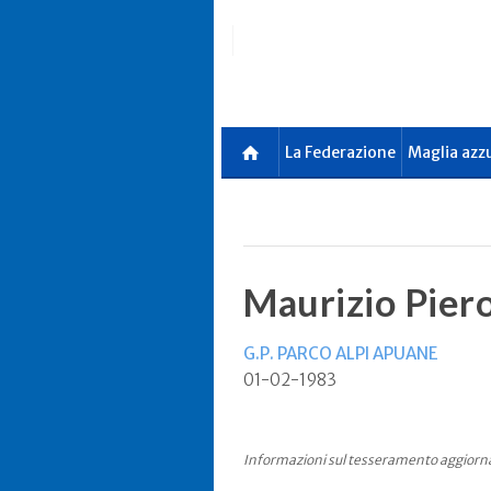
Skip
to
main
content
La Federazione
Maglia azz
Maurizio Piero
G.P. PARCO ALPI APUANE
01-02-1983
Informazioni sul tesseramento aggiorn