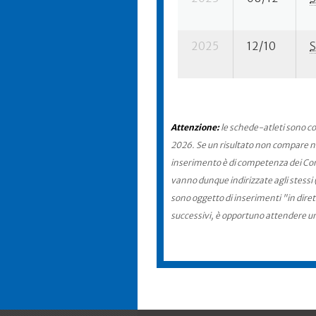
2025
12/10
S
Attenzione:
le schede-atleti sono co
2026. Se un risultato non compare nel
inserimento è di competenza dei Comit
vanno dunque indirizzate agli stessi 
sono oggetto di inserimenti "in diret
successivi, è opportuno attendere u