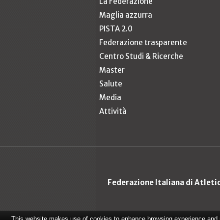
La Federazione
Maglia azzurra
PISTA 2.0
Federazione trasparente
Centro Studi & Ricerche
Master
Salute
Media
Attività
Federazione Italiana di Atlet
This website makes use of cookies to enhance browsing experience and pr