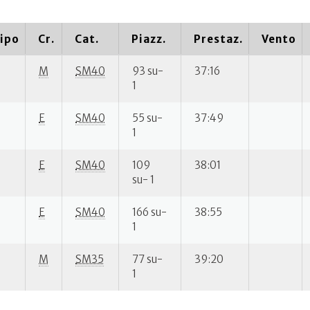
ipo
Cr.
Cat.
Piazz.
Prestaz.
Vento
M
SM40
93 su-
37:16
1
E
SM40
55 su-
37:49
1
E
SM40
109
38:01
su- 1
E
SM40
166 su-
38:55
1
M
SM35
77 su-
39:20
1