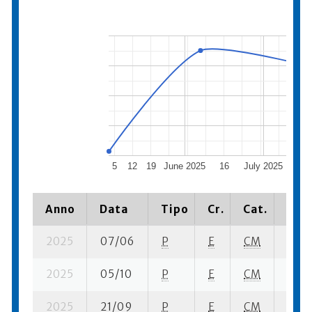
5
12
19
June 2025
16
July 2025
14
Anno
Data
Tipo
Cr.
Cat.
Piaz
2025
07/06
P
E
CM
7 su-
2025
05/10
P
E
CM
8 se-
2025
21/09
P
E
CM
15 su