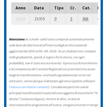
Anno
Data
Tipo
Cr.
Cat.
Piaz
2022
21/05
P
E
RM
6 su- 
Attenzione:
le schede-atleti sono composte automaticamente
sulla base dei dati inseriti all'interno degli archivi nazionali
aggiornati dal 2005 al 06-08-2026. Se un risultato non compare
nelle graduatorie, quindi, è segno che lo stesso, con ogni
probabilità, non è stato ancora inserito. Il processo di inserimento
è di competenza dei Comitati Regionali sul cui territorio ha avuto
luogo la manifestazione: eventuali segnalazioni per errori od
omissioni, vanno dunque indirizzate agli stessi (potete utilizzare
l'elenco con relativi contatti
). Considerato però che solo le
principali manifestazioni nazionali sono oggetto di inserimenti "in
diretta" (sul posto di gara), mentre le altre, incluse le
internazionali in programma all'estero, vengono inserite in tempi