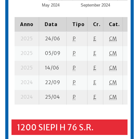
May 2024
September 2024
Janua
Anno
Data
Tipo
Cr.
Cat.
Piaz
2025
24/06
P
E
CM
8 su-
2025
05/09
P
E
CM
9 se-
2025
14/06
P
E
CM
7 su-
2024
22/09
P
E
CM
9 se
2024
25/04
P
E
CM
4 su-
1200 SIEPI H 76 S.R.