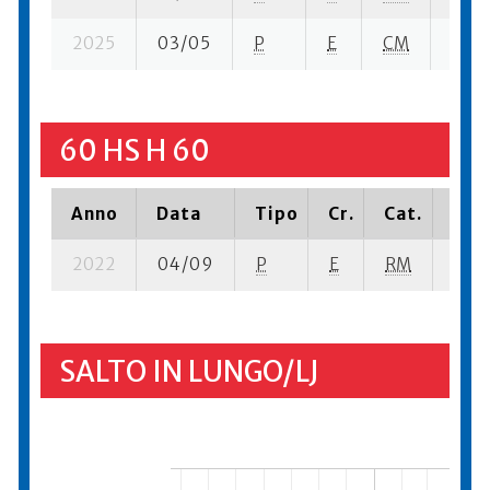
2025
03/05
P
E
CM
9 su-
60 HS H 60
Anno
Data
Tipo
Cr.
Cat.
Piaz
2022
04/09
P
E
RM
5 se
SALTO IN LUNGO/LJ