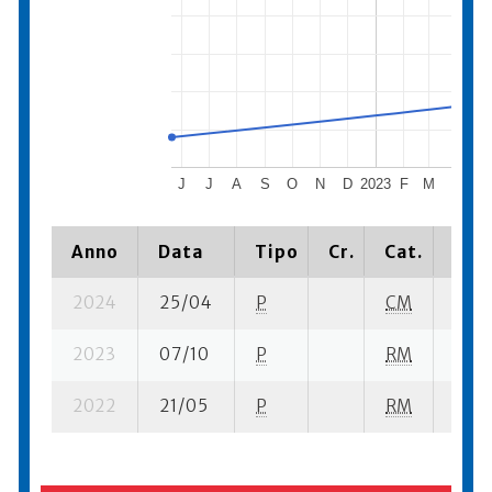
J
J
A
S
O
N
D
2023
F
M
A
M
Anno
Data
Tipo
Cr.
Cat.
Piaz
2024
25/04
P
CM
15 su
2023
07/10
P
RM
8 su-
2022
21/05
P
RM
13 su