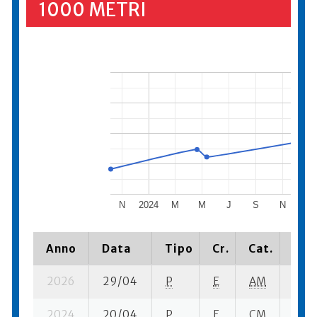
1000 METRI
N
2024
M
M
J
S
N
202
Anno
Data
Tipo
Cr.
Cat.
Piaz
2026
29/04
P
E
AM
5 su-
2024
20/04
P
E
CM
12 su