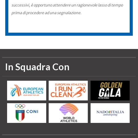
successivi, è opportuno attendere un ragionevole lasso di tempo
prima di procedere ad una segnalazione.
In Squadra Con