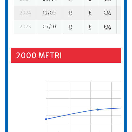
2024
12/05
P
E
CM
10 su
2023
07/10
P
E
RM
1 su-
2000 METRI