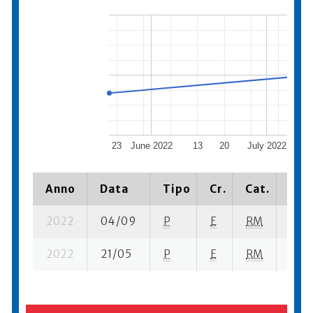
23
June 2022
13
20
July 2022
11
Anno
Data
Tipo
Cr.
Cat.
Piaz
2022
04/09
P
E
RM
4 se
2022
21/05
P
E
RM
4 se