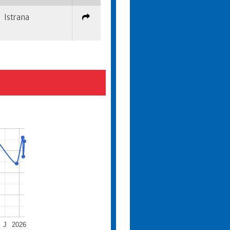
Istrana
J
2026