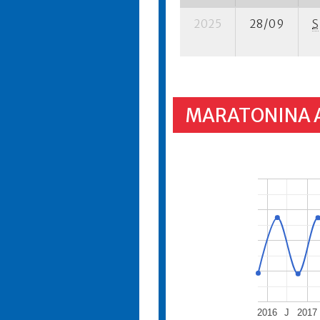
2025
28/09
S
MARATONINA 
2016
J
2017