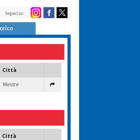
Seguici su:
orico
Città
Mestre
Città