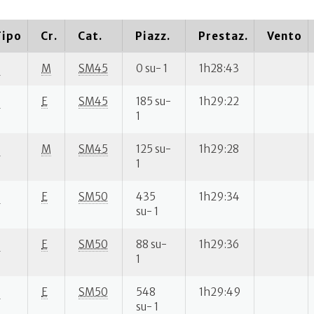
Tipo
Cr.
Cat.
Piazz.
Prestaz.
Vento
S
M
SM45
0 su- 1
1h28:43
S
E
SM45
185 su-
1h29:22
1
S
M
SM45
125 su-
1h29:28
1
S
E
SM50
435
1h29:34
su- 1
S
E
SM50
88 su-
1h29:36
1
S
E
SM50
548
1h29:49
su- 1