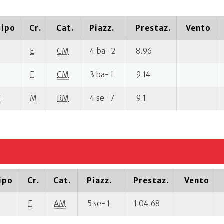
Tipo
Cr.
Cat.
Piazz.
Prestaz.
Vento
E
CM
4 ba- 2
8.96
E
CM
3 ba- 1
9.14
P
M
RM
4 se- 7
9.1
ipo
Cr.
Cat.
Piazz.
Prestaz.
Vento
E
AM
5 se- 1
1:04.68