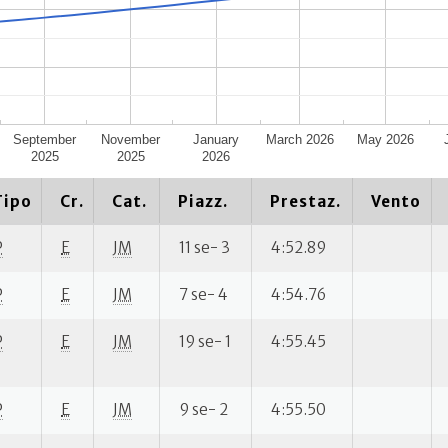
September
November
January
March 2026
May 2026
2025
2025
2026
Tipo
Cr.
Cat.
Piazz.
Prestaz.
Vento
P
E
JM
11 se- 3
4:52.89
P
E
JM
7 se- 4
4:54.76
P
E
JM
19 se- 1
4:55.45
P
E
JM
9 se- 2
4:55.50