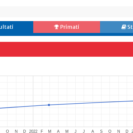
ultati
Primati
St
S
O
N
D
2022
F
M
A
M
J
J
A
S
O
N
D