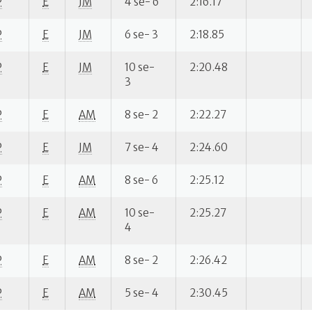
P
E
JM
4 se- 6
2:16.17
P
E
JM
6 se- 3
2:18.85
P
E
JM
10 se-
2:20.48
3
P
E
AM
8 se- 2
2:22.27
P
E
JM
7 se- 4
2:24.60
P
E
AM
8 se- 6
2:25.12
P
E
AM
10 se-
2:25.27
4
P
E
AM
8 se- 2
2:26.42
P
E
AM
5 se- 4
2:30.45