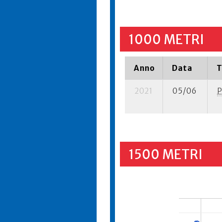
1000 METRI
Anno
Data
T
2021
05/06
P
1500 METRI