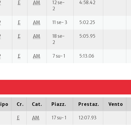
P
E
AM
12 se-
4:58.42
2
P
E
AM
11 se- 3
5:02.25
P
E
AM
18 se-
5:05.95
2
P
E
AM
7 su- 1
5:13.06
ipo
Cr.
Cat.
Piazz.
Prestaz.
Vento
E
AM
17 su- 1
12:07.93