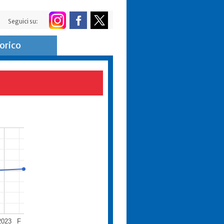
Seguici su:
orico
2023
F