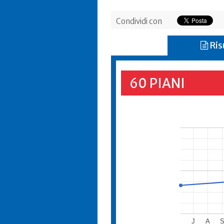
Condividi con
Ris
60 PIANI
J
A