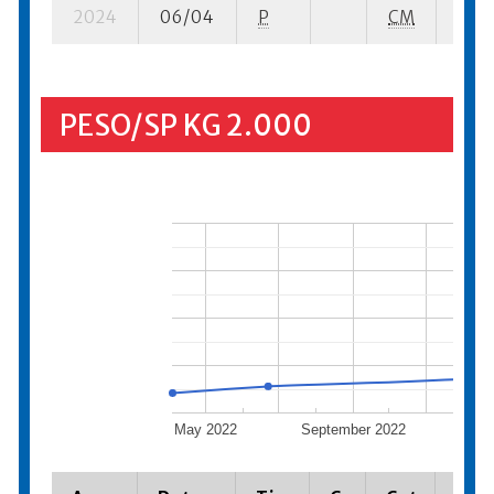
2024
06/04
P
CM
3 su-
PESO/SP KG 2.000
May 2022
September 2022
Janua