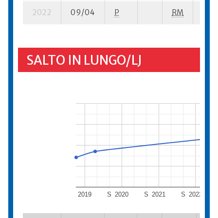
2022
09/04
P
RM
3 se
SALTO IN LUNGO/LJ
2019
S
2020
S
2021
S
2022