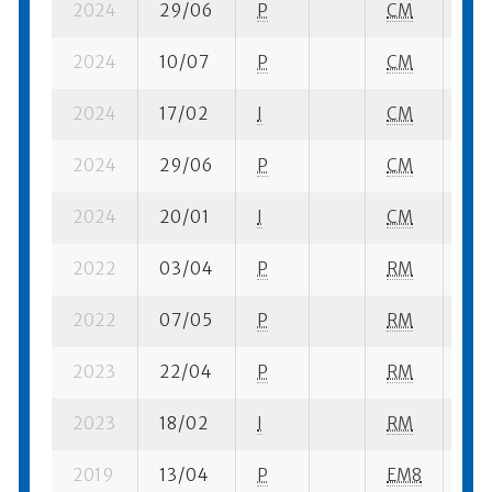
2024
29/06
P
CM
19 
2024
10/07
P
CM
8 s
2024
17/02
I
CM
9 s
2024
29/06
P
CM
19 
2024
20/01
I
CM
12 
2022
03/04
P
RM
1 se
2022
07/05
P
RM
2 s
2023
22/04
P
RM
2 s
2023
18/02
I
RM
13 
2019
13/04
P
EM8
1 su