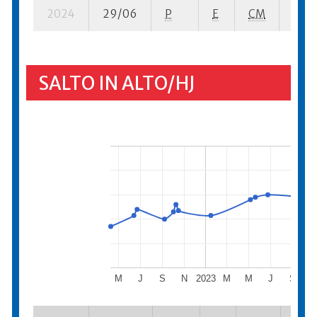
2024
29/06
P
E
CM
2 se
SALTO IN ALTO/HJ
M
J
S
N
2023
M
M
J
S