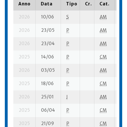
Anno
Data
Tipo
Cr.
Cat.
Pia
2026
10/06
S
AM
10 
2026
23/05
P
AM
5 s
2026
23/04
P
AM
2 s
2025
14/06
P
CM
2 s
2026
03/05
P
AM
6 s
2025
18/06
P
CM
3 s
2026
25/01
I
AM
17 
2025
06/04
P
CM
2 s
2025
21/09
P
CM
4 s