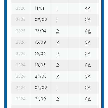
2026
11/01
I
AM
17 
2025
09/02
I
CM
2 s
2025
26/04
P
CM
3 s
2024
15/09
P
CM
8 s
2024
16/06
P
CM
1 su
2024
18/05
P
CM
14 
2024
24/03
P
CM
13 
2024
04/02
I
CM
9 s
2024
21/09
P
CM
15 s