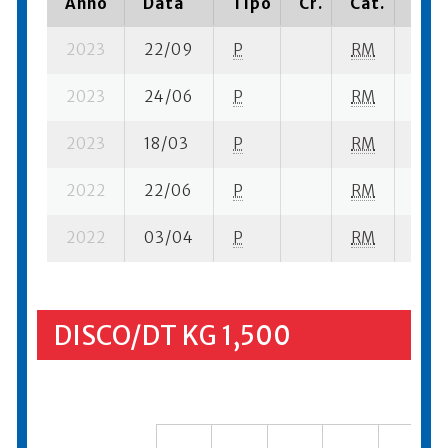
Anno
Data
Tipo
Cr.
Cat.
Piaz
2023
22/09
P
RM
12 su
2023
24/06
P
RM
4 su-
2023
18/03
P
RM
3 se
2022
22/06
P
RM
11 su
2022
03/04
P
RM
4 se
DISCO/DT KG 1,500