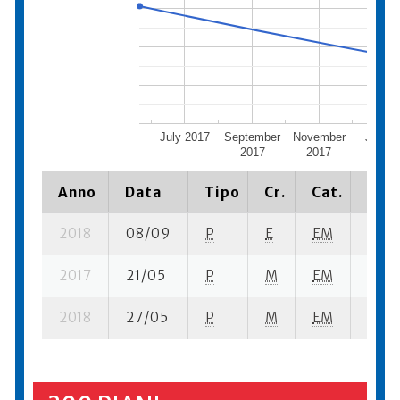
July 2017
September
November
Janua
2017
2017
2018
Anno
Data
Tipo
Cr.
Cat.
Piaz
2018
08/09
P
E
EM
2 se-
2017
21/05
P
M
EM
1 se- 
2018
27/05
P
M
EM
2 se-