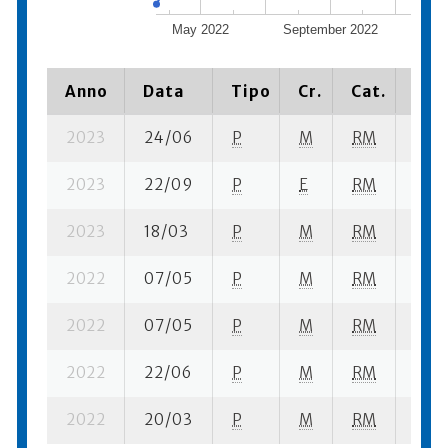
May 2022
September 2022
Janu
Anno
Data
Tipo
Cr.
Cat.
Piaz
2023
24/06
P
M
RM
2 se-
2023
22/09
P
E
RM
3 se
2023
18/03
P
M
RM
1 se-
2022
07/05
P
M
RM
3 fi- 
2022
07/05
P
M
RM
1 ba
2022
22/06
P
M
RM
5 se-
2022
20/03
P
M
RM
1 se-