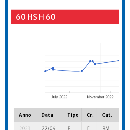
60 HS H 60
July 2022
November 2022
Anno
Data
Tipo
Cr.
Cat.
Pia
2023
22/04
P
E
RM
1 se-