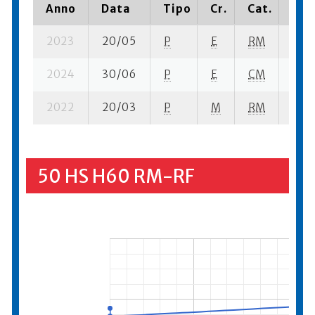
Anno
Data
Tipo
Cr.
Cat.
Pia
2023
20/05
P
E
RM
3 se
2024
30/06
P
E
CM
10 s
2022
20/03
P
M
RM
1 se
50 HS H60 RM-RF