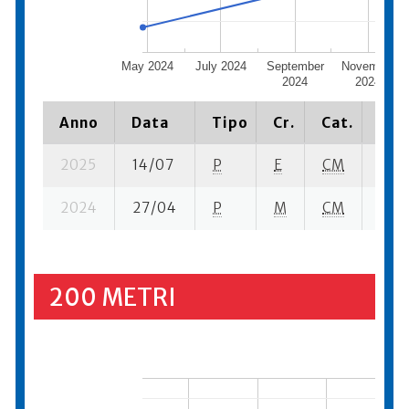
May 2024
July 2024
September
November
2024
2024
Anno
Data
Tipo
Cr.
Cat.
Pia
2025
14/07
P
E
CM
1 se
2024
27/04
P
M
CM
2 se
200 METRI