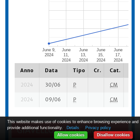
June 9,
June
June
June
June
June
2024
11,
13,
15,
17,
19,
2024
2024
2024
2024
2024
Anno
Data
Tipo
Cr.
Cat.
Piaz
2024
30/06
P
CM
12 su
2024
09/06
P
CM
10 su
This website makes use of cookies to enhance browsing experience and
provide additional functionality.
Details
Privacy policy
GIAVELLOTTO/JT GR600
Allow cookies
Disallow cookies