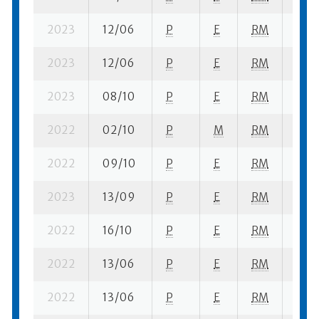
2023
12/06
P
E
RM
1 fi- 
2023
12/06
P
E
RM
1 ba
2023
08/10
P
E
RM
4 se
2022
02/10
P
M
RM
1 se
2022
09/10
P
E
RM
5 se
2023
13/09
P
E
RM
1 se-
2022
16/10
P
E
RM
6 se
2022
13/06
P
E
RM
4 fi-
2022
13/06
P
E
RM
1 ba