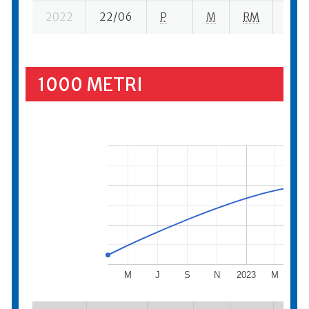
2022
22/06
P
M
RM
10 se
1000 METRI
M
J
S
N
2023
M
M