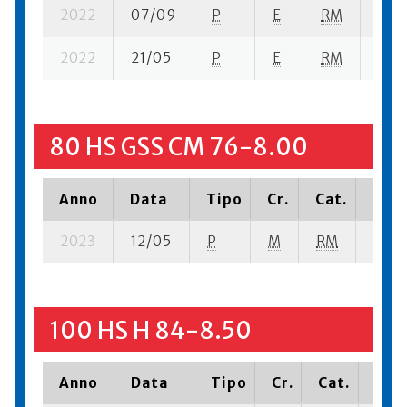
2022
07/09
P
E
RM
2 se
2022
21/05
P
E
RM
1 se
80 HS GSS CM 76-8.00
Anno
Data
Tipo
Cr.
Cat.
Piaz
2023
12/05
P
M
RM
1 se- 
100 HS H 84-8.50
Anno
Data
Tipo
Cr.
Cat.
Piaz