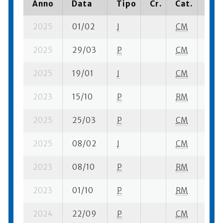
Anno
Data
Tipo
Cr.
Cat.
Pia
2025
01/02
I
CM
1 su-
2025
29/03
P
CM
1 se-
2025
19/01
I
CM
2 su-
2023
15/10
P
RM
1 se-
2025
25/03
P
CM
4 su
2025
08/02
I
CM
5 su-
2023
08/10
P
RM
1 se-
2023
01/10
P
RM
1 se-
2024
22/09
P
CM
9 su