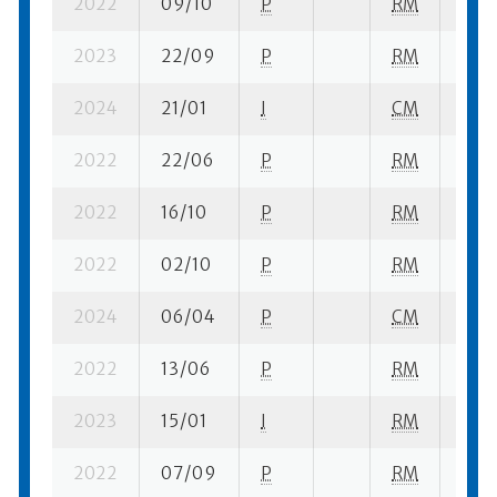
2022
09/10
P
RM
1 se
2023
22/09
P
RM
5 su-
2024
21/01
I
CM
9 su
2022
22/06
P
RM
5 su-
2022
16/10
P
RM
3 se
2022
02/10
P
RM
4 su
2024
06/04
P
CM
5 se
2022
13/06
P
RM
2 su-
2023
15/01
I
RM
3 su-
2022
07/09
P
RM
1 su-