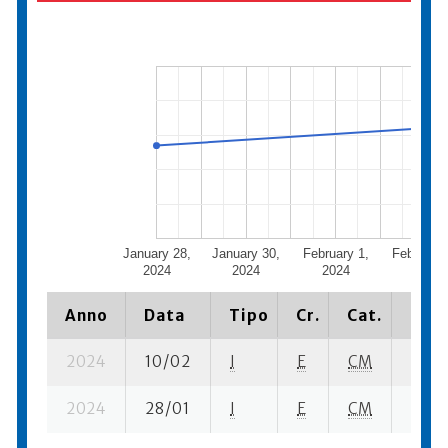
January 28,
January 30,
February 1,
February 
2024
2024
2024
2024
Anno
Data
Tipo
Cr.
Cat.
Piaz
2024
10/02
I
E
CM
3 ba-
2024
28/01
I
E
CM
3 ba-