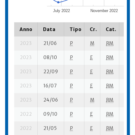
July 2022
November 2022
Anno
Data
Tipo
Cr.
Cat.
Piaz
2023
21/06
P
M
RM
1 se-
2023
08/10
P
E
RM
6 se-
2023
22/09
P
E
RM
11 se
2023
16/07
P
E
RM
1 se-
2023
24/06
P
M
RM
2 se-
2022
09/10
P
E
RM
9 se
2022
21/05
P
E
RM
1 se-