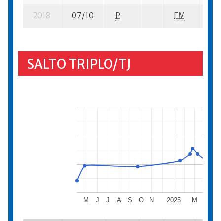
2018
07/10
P
EM
9 s
SALTO TRIPLO/TJ
M
J
J
A
S
O
N
2025
M
A
M