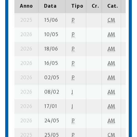
Anno
Data
Tipo
Cr.
Cat.
Piaz
2025
15/06
P
CM
1 su-
2026
10/05
P
AM
4 su-
2026
18/06
P
AM
9 su-
2026
16/05
P
AM
3 se-
2026
02/05
P
AM
2 su-
2026
08/02
I
AM
2 su-
2026
17/01
I
AM
7 su-
2026
24/05
P
AM
2 su-
2025
25/05
P
CM
2 su-