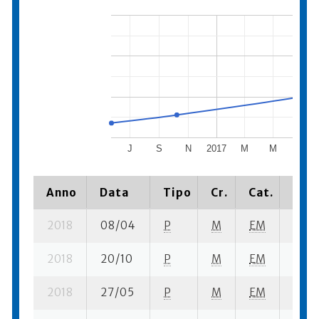
J
S
N
2017
M
M
J
Anno
Data
Tipo
Cr.
Cat.
Piaz
2018
08/04
P
M
EM
2 se-
2018
20/10
P
M
EM
1 se-
2018
27/05
P
M
EM
2 se-