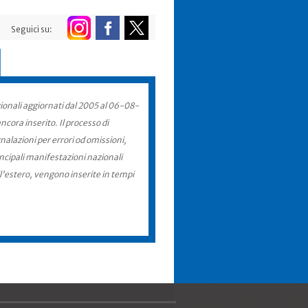
Seguici su:
zionali aggiornati dal 2005 al 06-08-
cora inserito. Il processo di
nalazioni per errori od omissioni,
incipali manifestazioni nazionali
ll'estero, vengono inserite in tempi