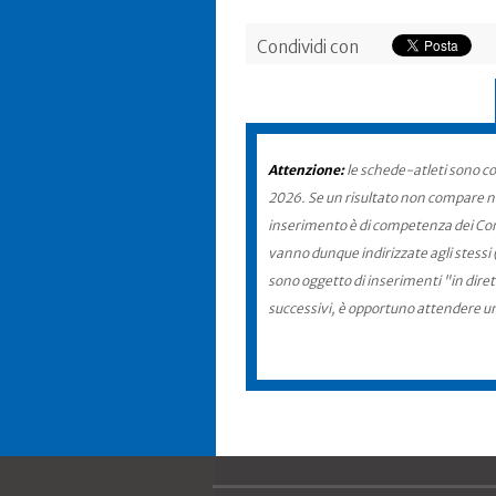
Condividi con
Attenzione:
le schede-atleti sono co
2026. Se un risultato non compare nel
inserimento è di competenza dei Comit
vanno dunque indirizzate agli stessi 
sono oggetto di inserimenti "in diret
successivi, è opportuno attendere u