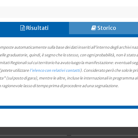
Risultati
Storico
mposte automaticamente sulla base dei dati inseriti all'interno degli archivi na
le graduatorie, quindi, è segno che lo stesso, con ogni probabilità, non è stato an
ati Regionali sul cui territorio ha avuto luogo la manifestazione: eventuali seg
(potete utilizzare
l'elenco con relativi contatti
). Considerato però che solo le pr
ta" (sul posto di gara), mentre le altre, incluse le internazionali in programma a
n ragionevole lasso di tempo prima di procedere ad una segnalazione.