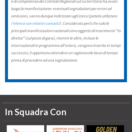
è di competenza dei Comitati Regionali sul cui territorio ha avuto
luogo la manifestazione: eventuali segnalazioni per errori od
omissioni, vanno dunque indirizzate agli stessi (potete utilizzare
l'elenco con relativi contatti
). Considerato però che solo le
principali manifestazioni nazionali sono oggetto di inserimenti "in
diretta" (sul posto di gara), mentre le altre, incluse le
internazionali in programma all'estero, vengono inserite in tempi
successivi, è opportuno attendere un ragionevole lasso di tempo
prima di procedere ad una segnalazione.
In Squadra Con