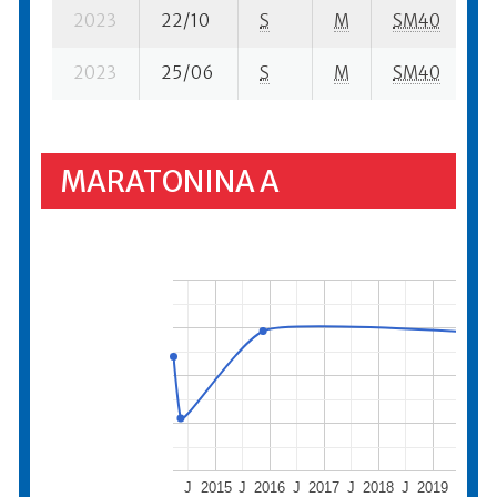
2023
22/10
S
M
SM40
4
2023
25/06
S
M
SM40
4
MARATONINA A
J
2015
J
2016
J
2017
J
2018
J
2019
J
202