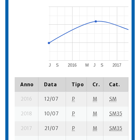
J
S
2016
M
J
S
2017
M
Anno
Data
Tipo
Cr.
Cat.
Pi
2016
12/07
P
M
SM
15
2018
10/07
P
M
SM35
14
2017
21/07
P
M
SM35
6 