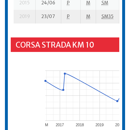
2015
24/06
P
M
SM
6 
2019
23/07
P
M
SM35
1 
CORSA STRADA KM 10
M
2017
2018
2019
2020