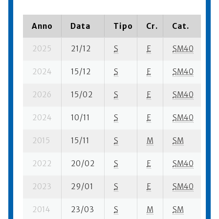
Anno
Data
Tipo
Cr.
Cat.
P
2025
21/12
S
E
SM40
5
2024
15/12
S
E
SM40
4
2026
15/02
S
E
SM40
3
2024
10/11
S
E
SM40
81
2015
15/11
S
M
SM
8
2022
20/02
S
E
SM40
5
2023
29/01
S
E
SM40
1
2014
23/03
S
M
SM
4