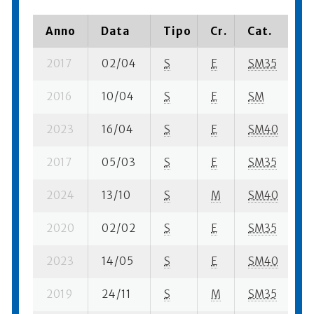
Anno
Data
Tipo
Cr.
Cat.
P
2017
02/04
S
E
SM35
1
2016
10/04
S
E
SM
1
2023
16/04
S
E
SM40
1
2017
05/03
S
E
SM35
4
2024
13/10
S
M
SM40
11
2020
02/02
S
E
SM35
1
2023
14/05
S
E
SM40
2
2019
24/11
S
M
SM35
7