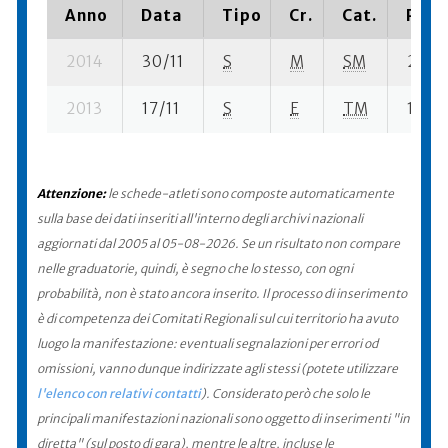
Anno
Data
Tipo
Cr.
Cat.
Piazz
2014
30/11
S
M
SM
2675 
2013
17/11
S
E
TM
1873 s
Attenzione:
le schede-atleti sono composte automaticamente
sulla base dei dati inseriti all'interno degli archivi nazionali
aggiornati dal 2005 al 05-08-2026. Se un risultato non compare
nelle graduatorie, quindi, è segno che lo stesso, con ogni
probabilità, non è stato ancora inserito. Il processo di inserimento
è di competenza dei Comitati Regionali sul cui territorio ha avuto
luogo la manifestazione: eventuali segnalazioni per errori od
omissioni, vanno dunque indirizzate agli stessi (potete utilizzare
l'elenco con relativi contatti
). Considerato però che solo le
principali manifestazioni nazionali sono oggetto di inserimenti "in
diretta" (sul posto di gara), mentre le altre, incluse le