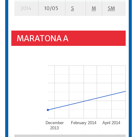
2014
10/05
S
M
SM
8
MARATONA A
December
February 2014
April 2014
Ju
2013