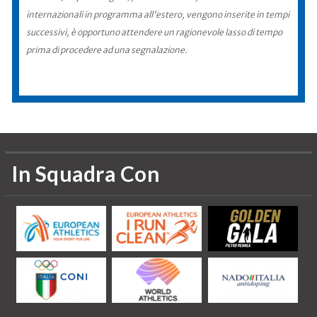
internazionali in programma all'estero, vengono inserite in tempi
successivi, è opportuno attendere un ragionevole lasso di tempo
prima di procedere ad una segnalazione.
In Squadra Con