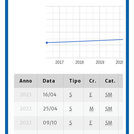
2017
2018
2019
2020
Anno
Data
Tipo
Cr.
Cat.
Piaz
2023
16/04
S
E
SM
109 
2022
25/04
S
M
SM
10 su
2022
09/10
S
E
SM
44 s