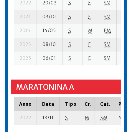
2022
20/03
S
E
SM
59 s
2021
03/10
S
E
SM
60 s
2016
14/05
S
M
PM
82 s
2023
08/10
S
E
SM
36 s
2025
06/01
S
E
SM
40 s
MARATONINA A
Anno
Data
Tipo
Cr.
Cat.
Piazz
2022
13/11
S
M
SM
58 su-