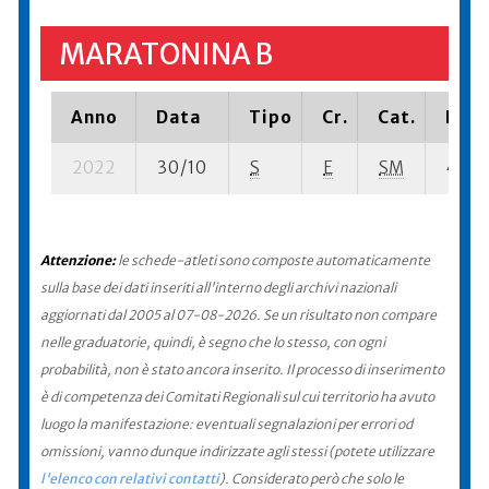
MARATONINA B
Anno
Data
Tipo
Cr.
Cat.
Piaz
2022
30/10
S
E
SM
43 su
Attenzione:
le schede-atleti sono composte automaticamente
sulla base dei dati inseriti all'interno degli archivi nazionali
aggiornati dal 2005 al 07-08-2026. Se un risultato non compare
nelle graduatorie, quindi, è segno che lo stesso, con ogni
probabilità, non è stato ancora inserito. Il processo di inserimento
è di competenza dei Comitati Regionali sul cui territorio ha avuto
luogo la manifestazione: eventuali segnalazioni per errori od
omissioni, vanno dunque indirizzate agli stessi (potete utilizzare
l'elenco con relativi contatti
). Considerato però che solo le