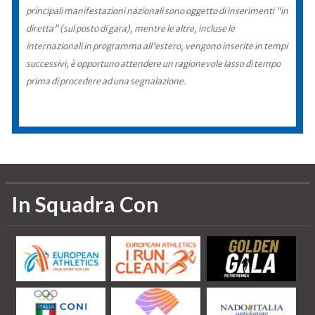
principali manifestazioni nazionali sono oggetto di inserimenti "in
diretta" (sul posto di gara), mentre le altre, incluse le
internazionali in programma all'estero, vengono inserite in tempi
successivi, è opportuno attendere un ragionevole lasso di tempo
prima di procedere ad una segnalazione.
In Squadra Con