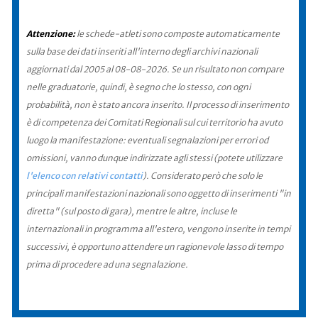
Attenzione:
le schede-atleti sono composte automaticamente
sulla base dei dati inseriti all'interno degli archivi nazionali
aggiornati dal 2005 al 08-08-2026. Se un risultato non compare
nelle graduatorie, quindi, è segno che lo stesso, con ogni
probabilità, non è stato ancora inserito. Il processo di inserimento
è di competenza dei Comitati Regionali sul cui territorio ha avuto
luogo la manifestazione: eventuali segnalazioni per errori od
omissioni, vanno dunque indirizzate agli stessi (potete utilizzare
l'elenco con relativi contatti
). Considerato però che solo le
principali manifestazioni nazionali sono oggetto di inserimenti "in
diretta" (sul posto di gara), mentre le altre, incluse le
internazionali in programma all'estero, vengono inserite in tempi
successivi, è opportuno attendere un ragionevole lasso di tempo
prima di procedere ad una segnalazione.