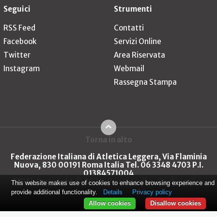
Seguici
Strumenti
RSS Feed
Contatti
Facebook
Servizi Online
Twitter
Area Riservata
Instagram
Webmail
Rassegna Stampa
Torna in alto
Federazione Italiana di Atletica Leggera, Via Flaminia
Nuova, 830 00191 Roma Italia Tel. 06 3348 4703 P.I.
01384571004
FIDAL Copyright © 2026
Privacy policy
Cookie policy
This website makes use of cookies to enhance browsing experience and
provide additional functionality.
Details
Privacy policy
Allow cookies
Disallow cookies