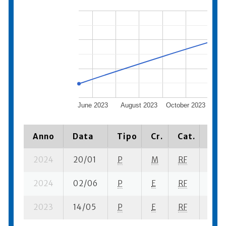
June 2023
August 2023
October 2023
De
Anno
Data
Tipo
Cr.
Cat.
Piaz
2024
20/01
P
M
RF
9 su-
2024
02/06
P
E
RF
10 se
2023
14/05
P
E
RF
6 se