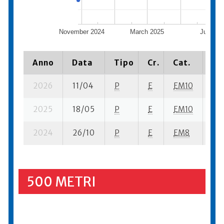
November 2024
March 2025
July 20
Anno
Data
Tipo
Cr.
Cat.
Pi
2026
11/04
P
E
EM10
34 
2025
18/05
P
E
EM10
34 
2024
26/10
P
E
EM8
32 
500 METRI