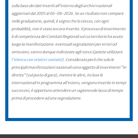
sulla base dei dati inseriti all'interno degli archivi nazionali
aggiornati dal 2005 al 06-08-2026. Se un risultato non compare
nelle graduatorie, quindi, è segno che lo stesso, con ogni
probabilità, non è stato ancora inserito. Il processo di inserimento
è di competenza dei Comitati Regionali sul cui territorio ha avuto
luogo la manifestazione: eventuali segnalazioni per errori od
omissioni, vanno dunque indirizzate agli stessi (potete utilizzare
l'elenco con relativi contatti
). Considerato però che solo le
principali manifestazioni nazionali sono oggetto di inserimenti "in
diretta" (sul posto di gara), mentre le altre, incluse le
internazionali in programma all'estero, vengono inserite in tempi
successivi, è opportuno attendere un ragionevole lasso di tempo
prima di procedere ad una segnalazione.