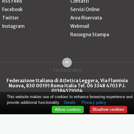
RSS Feed
Contatti
Facebook
Servizi Online
Twitter
Area Riservata
Instagram
Webmail
Rassegna Stampa
Torna in alto
Federazione Italiana di Atletica Leggera, Via Flaminia
Nuova, 830 00191 Roma Italia Tel. 06 3348 4703 P.I.
01384571004
FIDAL Copyright © 2026
Privacy policy
Cookie policy
This website makes use of cookies to enhance browsing experience and
provide additional functionality.
Details
Privacy policy
Allow cookies
Disallow cookies