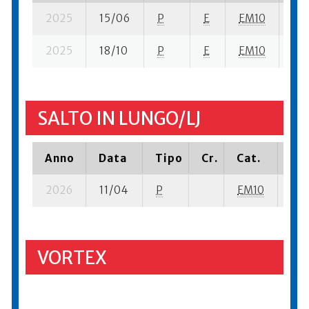
2025
15/06
P
E
EM10
8 s
2025
18/10
P
E
EM10
10 
SALTO IN LUNGO/LJ
Anno
Data
Tipo
Cr.
Cat.
Pia
2026
11/04
P
EM10
14 
VORTEX