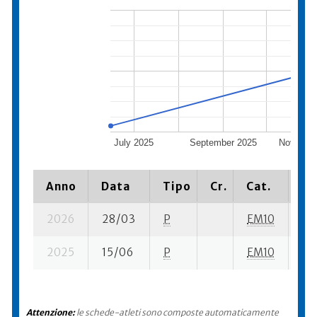
July 2025
September 2025
Novembe
Anno
Data
Tipo
Cr.
Cat.
Pi
2026
28/03
P
EM10
23 
2025
15/06
P
EM10
34 
Attenzione:
le schede-atleti sono composte automaticamente