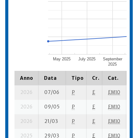
May 2025
July 2025
September
Nove
2025
20
Anno
Data
Tipo
Cr.
Cat.
Pi
2026
07/06
P
E
EM10
12
2026
09/05
P
E
EM10
7 
2026
21/03
P
E
EM10
9 
2025
29/03
P
E
EM10
11