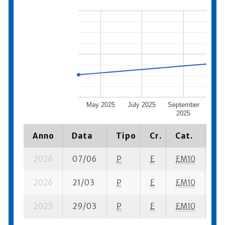
May 2025
July 2025
September
Nove
2025
20
Anno
Data
Tipo
Cr.
Cat.
Pi
2026
07/06
P
E
EM10
1 s
2026
21/03
P
E
EM10
3 
2025
29/03
P
E
EM10
4 s