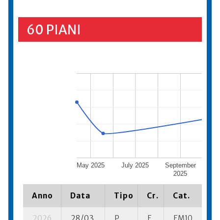
60 PIANI
May 2025
July 2025
September
No
2025
Anno
Data
Tipo
Cr.
Cat.
Pi
2026
28/03
P
E
EM10
1 