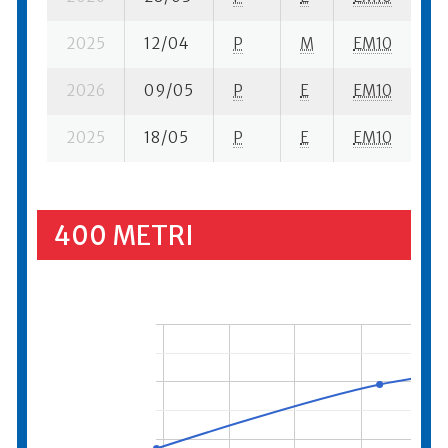
2025
12/04
P
M
EM10
6 
2026
09/05
P
E
EM10
6 
2025
18/05
P
E
EM10
5 
400 METRI