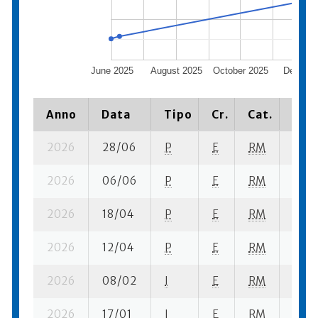
June 2025
August 2025
October 2025
Decemb
2025
Anno
Data
Tipo
Cr.
Cat.
Piaz
2026
28/06
P
E
RM
3 se-
2026
06/06
P
E
RM
4 se-
2026
18/04
P
E
RM
1 se-
2026
12/04
P
E
RM
3 se-
2026
08/02
I
E
RM
7 fi- 
2026
17/01
I
E
RM
4 ba-