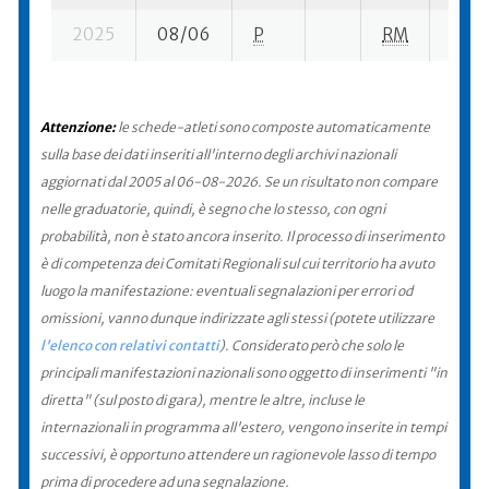
2025
08/06
P
RM
19 su
Attenzione:
le schede-atleti sono composte automaticamente
sulla base dei dati inseriti all'interno degli archivi nazionali
aggiornati dal 2005 al 06-08-2026. Se un risultato non compare
nelle graduatorie, quindi, è segno che lo stesso, con ogni
probabilità, non è stato ancora inserito. Il processo di inserimento
è di competenza dei Comitati Regionali sul cui territorio ha avuto
luogo la manifestazione: eventuali segnalazioni per errori od
omissioni, vanno dunque indirizzate agli stessi (potete utilizzare
l'elenco con relativi contatti
). Considerato però che solo le
principali manifestazioni nazionali sono oggetto di inserimenti "in
diretta" (sul posto di gara), mentre le altre, incluse le
internazionali in programma all'estero, vengono inserite in tempi
successivi, è opportuno attendere un ragionevole lasso di tempo
prima di procedere ad una segnalazione.