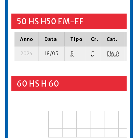
50 HS H50 EM-EF
Anno
Data
Tipo
Cr.
Cat.
Pi
2024
18/05
P
E
EM10
1 s
60 HS H 60