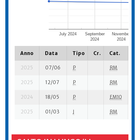
July 2024
September
November
2024
2024
Anno
Data
Tipo
Cr.
Cat.
Pi
2025
07/06
P
RM
9 
2025
12/07
P
RM
9 
2024
18/05
P
EM10
5 
2025
01/03
I
RM
14