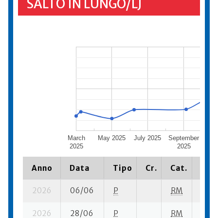
SALTO IN LUNGO/LJ
March
May 2025
July 2025
September
Nov
2025
2025
2
Anno
Data
Tipo
Cr.
Cat.
Piaz
2026
06/06
P
RM
8 su-
2026
28/06
P
RM
6 su-