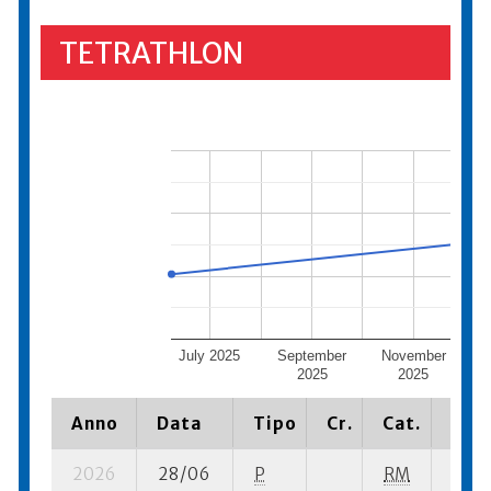
TETRATHLON
July 2025
September
November
Ja
2025
2025
Anno
Data
Tipo
Cr.
Cat.
Piaz
2026
28/06
P
RM
7 su-