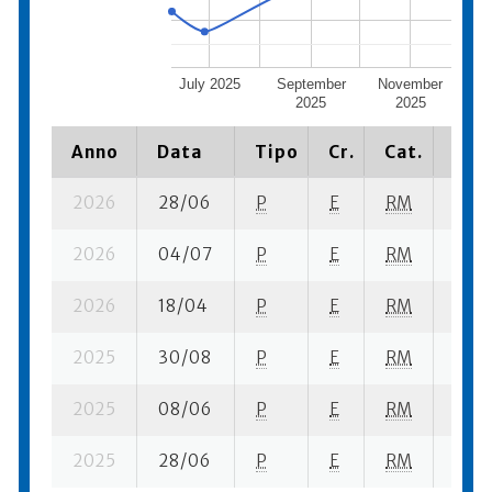
July 2025
September
November
Jan
2025
2025
Anno
Data
Tipo
Cr.
Cat.
Piaz
2026
28/06
P
E
RM
6 su-
2026
04/07
P
E
RM
8 se-
2026
18/04
P
E
RM
8 se-
2025
30/08
P
E
RM
11 se
2025
08/06
P
E
RM
9 se-
2025
28/06
P
E
RM
7 se