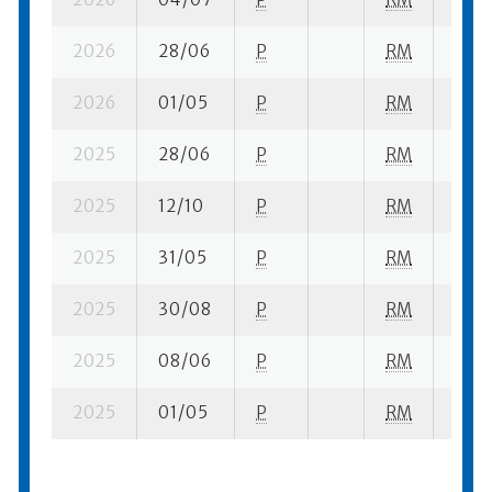
2026
28/06
P
RM
9 su-
2026
01/05
P
RM
9 su-
2025
28/06
P
RM
8 su-
2025
12/10
P
RM
15 su
2025
31/05
P
RM
16 su
2025
30/08
P
RM
14 su
2025
08/06
P
RM
17 su
2025
01/05
P
RM
23 su