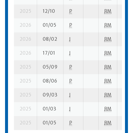
2025
12/10
P
RM
9 se
2026
01/05
P
RM
13 se
2026
08/02
I
RM
16 se
2026
17/01
I
RM
11 su
2025
05/09
P
RM
9 su-
2025
08/06
P
RM
17 su
2025
09/03
I
RM
6 se
2025
01/03
I
RM
6 se
2025
01/05
P
RM
21 se