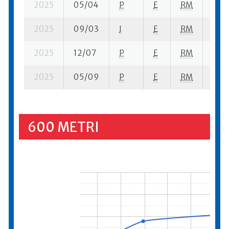
2025
05/04
P
E
RM
4 se
2025
09/03
I
E
RM
4 se
2025
12/07
P
E
RM
3 se
2025
05/09
P
E
RM
5 se
600 METRI