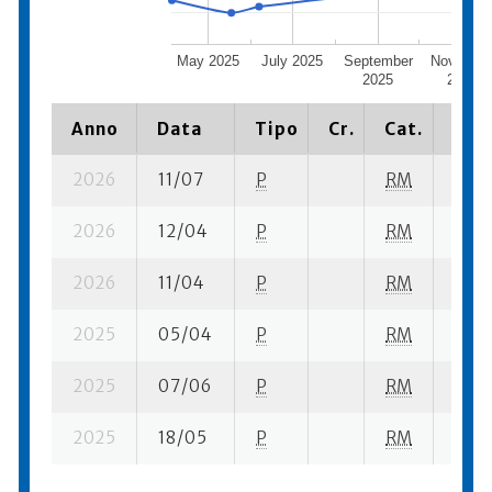
May 2025
July 2025
September
Novembe
2025
2025
Anno
Data
Tipo
Cr.
Cat.
Piaz
2026
11/07
P
RM
5 su-
2026
12/04
P
RM
8 se-
2026
11/04
P
RM
10 se
2025
05/04
P
RM
16 su
2025
07/06
P
RM
15 su
2025
18/05
P
RM
13 se