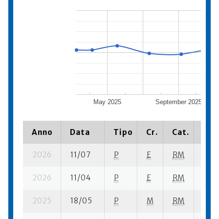
May 2025
September 2025
Anno
Data
Tipo
Cr.
Cat.
Pia
2026
11/07
P
E
RM
1 se
2026
11/04
P
E
RM
2 se
2025
18/05
P
M
RM
5 se