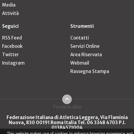
Media
Attività
Seguici
Strumenti
RSS Feed
Contatti
Facebook
Servizi Online
Twitter
Area Riservata
Instagram
Webmail
Rassegna Stampa
Torna in alto
Federazione Italiana di Atletica Leggera, Via Flaminia
Nuova, 830 00191 Roma Italia Tel. 06 3348 4703 P.I.
01384571004
FIDAL Copyright © 2026
Privacy policy
Cookie policy
This website makes use of cookies to enhance browsing experience and