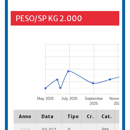
PESO/SP KG 2.000
May 2025
July 2025
September
November
2025
2025
Anno
Data
Tipo
Cr.
Cat.
Piaz
2026
04/07
P
RM
9 su-