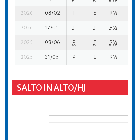
2026
08/02
I
E
RM
2 ba-
2026
17/01
I
E
RM
5 fi- 
2025
08/06
P
E
RM
3 se-
2025
31/05
P
E
RM
6 se-
SALTO IN ALTO/HJ