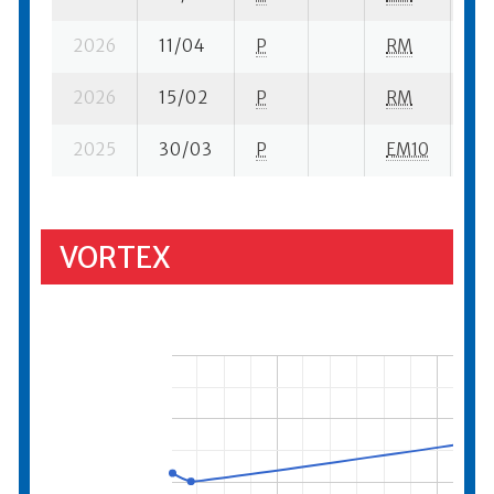
2026
11/04
P
RM
4 s
2026
15/02
P
RM
1 s
2025
30/03
P
EM10
1 s
VORTEX