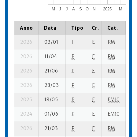
M
J
J
A
S
O
N
2025
M
A
M
Anno
Data
Tipo
Cr.
Cat.
Pi
2026
03/01
I
E
RM
7 
2026
11/04
P
E
RM
4 
2026
21/06
P
E
RM
2 
2026
28/03
P
E
RM
4 
2025
18/05
P
E
EM10
5 
2024
01/06
P
E
EM10
2 
2026
21/03
P
E
RM
6 