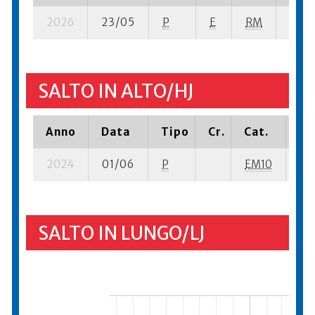
2026
23/05
P
E
RM
3 se-
SALTO IN ALTO/HJ
Anno
Data
Tipo
Cr.
Cat.
Pi
2024
01/06
P
EM10
4 s
SALTO IN LUNGO/LJ