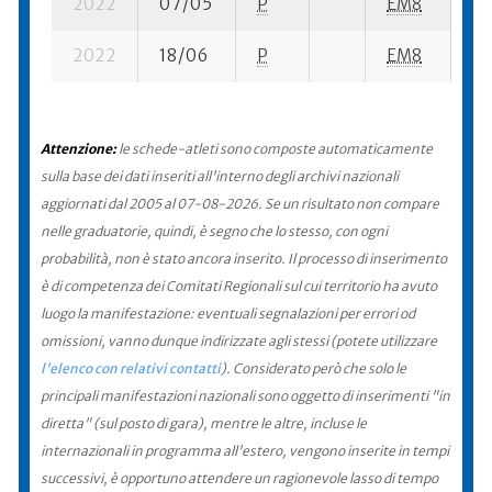
2022
07/05
P
EM8
7 
2022
18/06
P
EM8
6 
Attenzione:
le schede-atleti sono composte automaticamente
sulla base dei dati inseriti all'interno degli archivi nazionali
aggiornati dal 2005 al 07-08-2026. Se un risultato non compare
nelle graduatorie, quindi, è segno che lo stesso, con ogni
probabilità, non è stato ancora inserito. Il processo di inserimento
è di competenza dei Comitati Regionali sul cui territorio ha avuto
luogo la manifestazione: eventuali segnalazioni per errori od
omissioni, vanno dunque indirizzate agli stessi (potete utilizzare
l'elenco con relativi contatti
). Considerato però che solo le
principali manifestazioni nazionali sono oggetto di inserimenti "in
diretta" (sul posto di gara), mentre le altre, incluse le
internazionali in programma all'estero, vengono inserite in tempi
successivi, è opportuno attendere un ragionevole lasso di tempo