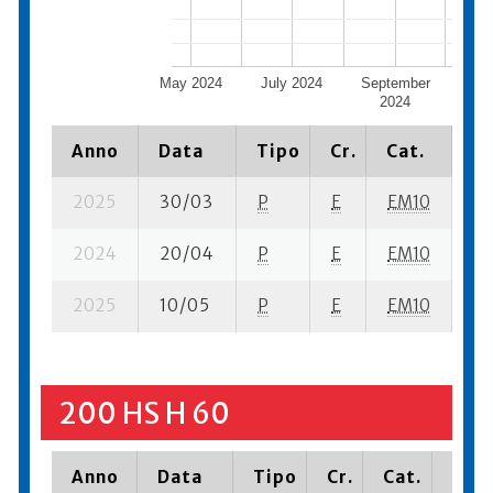
May 2024
July 2024
September
Nov
2024
2
Anno
Data
Tipo
Cr.
Cat.
Pi
2025
30/03
P
E
EM10
1 
2024
20/04
P
E
EM10
2 
2025
10/05
P
E
EM10
4 
200 HS H 60
Anno
Data
Tipo
Cr.
Cat.
Piaz