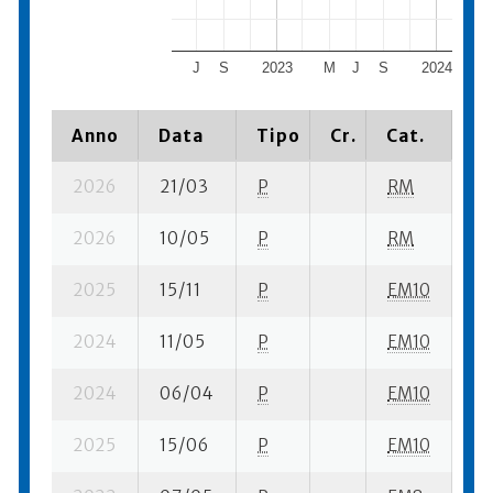
J
S
2023
M
J
S
2024
Anno
Data
Tipo
Cr.
Cat.
Pi
2026
21/03
P
RM
2 
2026
10/05
P
RM
3 
2025
15/11
P
EM10
4 
2024
11/05
P
EM10
2 
2024
06/04
P
EM10
2 
2025
15/06
P
EM10
4 