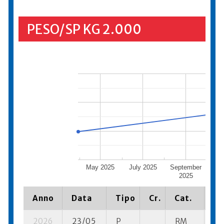
PESO/SP KG 2.000
May 2025
July 2025
September
No
2025
Anno
Data
Tipo
Cr.
Cat.
Pi
2026
23/05
P
RM
4 s