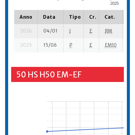
2025
Anno
Data
Tipo
Cr.
Cat.
Pi
2026
04/01
I
E
RM
12 
2025
15/06
P
E
EM10
2 s
50 HS H50 EM-EF