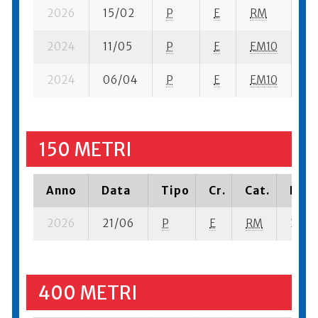
2026
15/02
P
E
RM
5 
2024
11/05
P
E
EM10
1 
2024
06/04
P
E
EM10
1 
150 METRI
Anno
Data
Tipo
Cr.
Cat.
Piaz
2026
21/06
P
E
RM
3 se-
400 METRI