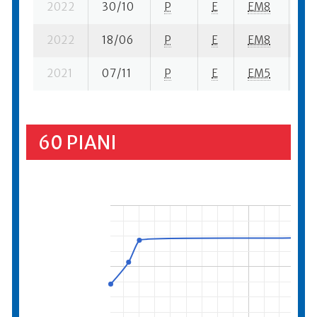
2022
30/10
P
E
EM8
1 s
2022
18/06
P
E
EM8
8 s
2021
07/11
P
E
EM5
1 s
60 PIANI