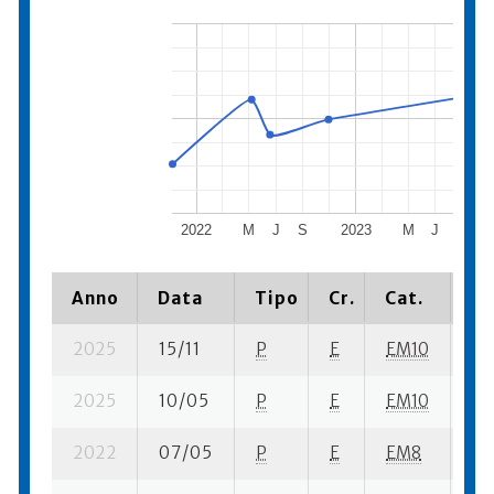
2022
M
J
S
2023
M
J
S
Anno
Data
Tipo
Cr.
Cat.
Pi
2025
15/11
P
E
EM10
4 s
2025
10/05
P
E
EM10
1 s
2022
07/05
P
E
EM8
6 s