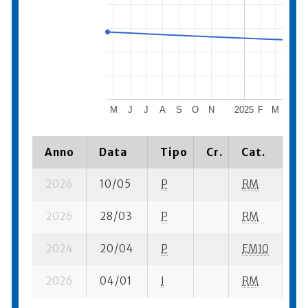
M
J
J
A
S
O
N
2025
F
M
A
Anno
Data
Tipo
Cr.
Cat.
Pi
2026
10/05
P
RM
11 
2026
28/03
P
RM
7 
2024
20/04
P
EM10
1 
2026
04/01
I
RM
10