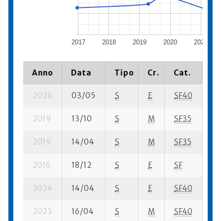
2017
2018
2019
2020
2021
Anno
Data
Tipo
Cr.
Cat.
Pi
2026
03/05
S
E
SF40
112
2019
13/10
S
M
SF35
3 s
2019
14/04
S
M
SF35
12 
2016
18/12
S
E
SF
18
2024
14/04
S
E
SF40
45
2023
16/04
S
M
SF40
12 