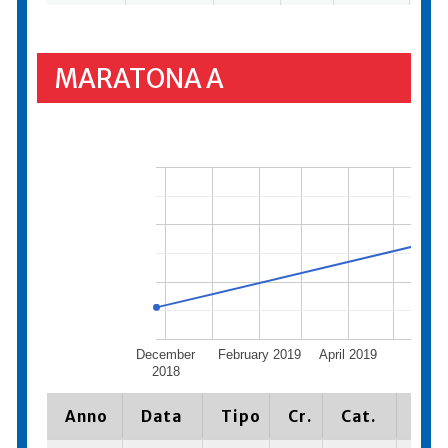
MARATONA A
December
February 2019
April 2019
June 
2018
Anno
Data
Tipo
Cr.
Cat.
Pia