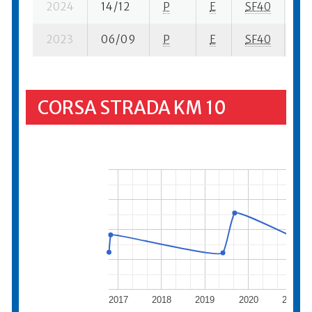
2024
14/12
P
E
SF40
5 s
2023
06/09
P
E
SF40
2 s
CORSA STRADA KM 10
2017
2018
2019
2020
2021