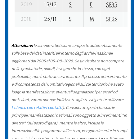
2019
15/12
S
E
SF35
135 
2018
25/11
S
M
SF35
56 s
Attenzione:
le schede-atleti sono composte automaticamente
sulla base dei dati inseriti all'interno degli archivi nazionali
aggiornati dal 2005 al 05-08-2026. Se un risultato non compare
nelle graduatorie, quindi, è segno che lo stesso, con ogni
probabilità, non è stato ancora inserito. Il processo di inserimento
è di competenza dei Comitati Regionali sul cui territorio ha avuto
luogo la manifestazione: eventuali segnalazioni per errori od
omissioni, vanno dunque indirizzate agli stessi (potete utilizzare
l'elenco con relativi contatti
). Considerato però che solo le
principali manifestazioni nazionali sono oggetto di inserimenti "in
diretta" (sul posto di gara), mentre le altre, incluse le
internazionali in programma all'estero, vengono inserite in tempi
successivi, è opportuno attendere un ragionevole lasso di tempo