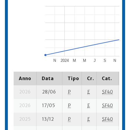
N
2024
M
M
J
S
N
2025
Anno
Data
Tipo
Cr.
Cat.
Pi
2026
28/06
P
E
SF40
1 s
2026
17/05
P
E
SF40
3 s
2025
13/12
P
E
SF40
1 s