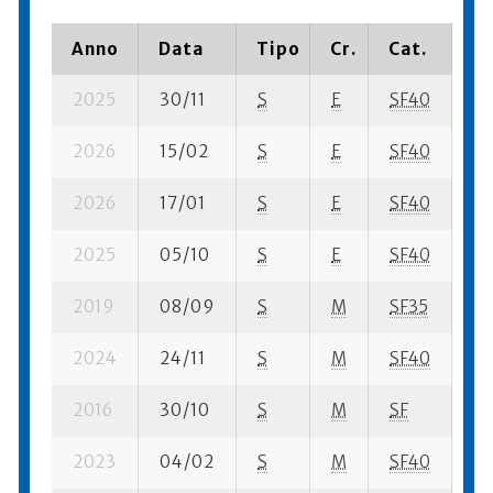
Anno
Data
Tipo
Cr.
Cat.
Pi
2025
30/11
S
E
SF40
4 
2026
15/02
S
E
SF40
96
2026
17/01
S
E
SF40
49
2025
05/10
S
E
SF40
5 
2019
08/09
S
M
SF35
13
2024
24/11
S
M
SF40
81
2016
30/10
S
M
SF
10
2023
04/02
S
M
SF40
7 