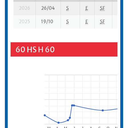
2026
26/04
S
E
SF
237 s
2025
19/10
S
E
SF
615 s
60 HS H 60