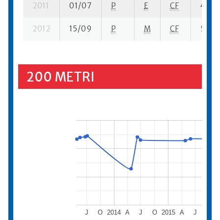
2011
01/07
P
E
CF
4 se-
2012
15/09
P
M
CF
5 se- 
200 METRI
J
O
2014
A
J
O
2015
A
J
O
2