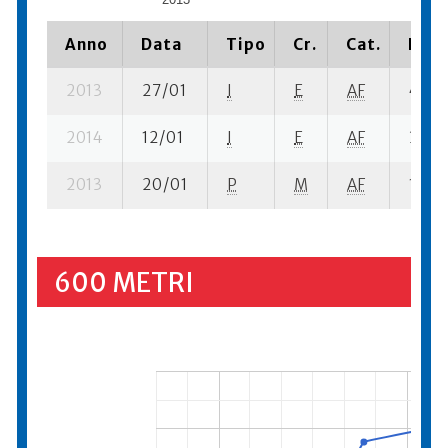
Anno
Data
Tipo
Cr.
Cat.
Piaz
2013
27/01
I
E
AF
4 se-
2014
12/01
I
E
AF
3 se-
2013
20/01
P
M
AF
1 su- 
600 METRI