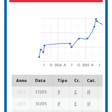
J
O
2014
A
J
O
2015
A
J
O
2
Anno
Data
Tipo
Cr.
Cat.
Piaz
2015
17/05
P
E
JF
3 su-
2015
31/05
P
E
JF
2 se-