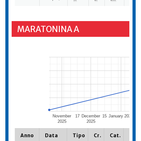
MARATONINA A
November
17
December
15
January 2026
19
2025
2025
Anno
Data
Tipo
Cr.
Cat.
Piaz