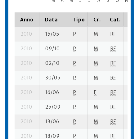
M
A
M
J
J
A
S
O
N
D
Anno
Data
Tipo
Cr.
Cat.
Pia
2010
15/05
P
M
RF
1 se-
2010
09/10
P
M
RF
4 se
2010
02/10
P
M
RF
2 se
2010
30/05
P
M
RF
1 se
2010
16/06
P
E
RF
2 se
2010
25/09
P
M
RF
1 se
2010
13/06
P
M
RF
3 se
2010
18/09
P
M
RF
1 se-