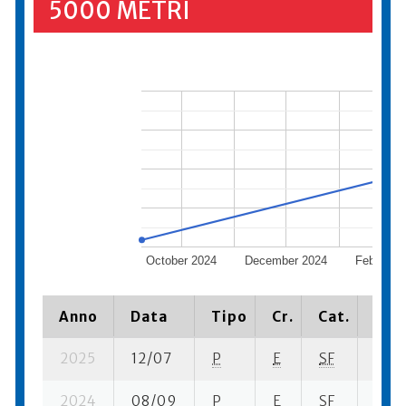
5000 METRI
October 2024
December 2024
February
Anno
Data
Tipo
Cr.
Cat.
Piaz
2025
12/07
P
E
SF
3 su-
2024
08/09
P
E
SF
4 su-