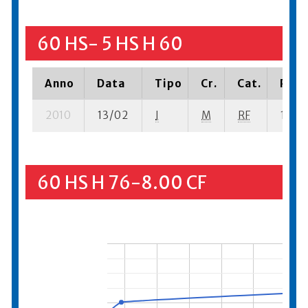
60 HS- 5 HS H 60
Anno
Data
Tipo
Cr.
Cat.
Piaz
2010
13/02
I
M
RF
1 se- 
60 HS H 76-8.00 CF