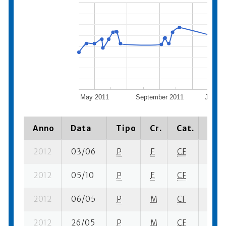
May 2011
September 2011
Januar
Anno
Data
Tipo
Cr.
Cat.
Piaz
2012
03/06
P
E
CF
2 se-
2012
05/10
P
E
CF
3 se-
2012
06/05
P
M
CF
2 se-
2012
26/05
P
M
CF
1 se-