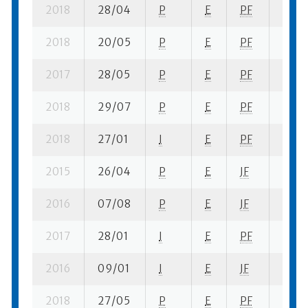
2018
28/04
P
E
PF
3 su-
2018
20/05
P
E
PF
2 su-
2017
28/05
P
E
PF
5 se-
2018
29/07
P
E
PF
4 se-
2018
27/01
I
E
PF
1 se-
2015
26/04
P
E
JF
1 su- 
2016
07/08
P
E
JF
2 su-
2017
28/01
I
E
PF
1 se-
2016
09/01
I
E
JF
1 se-
2018
27/05
P
E
PF
8 se-