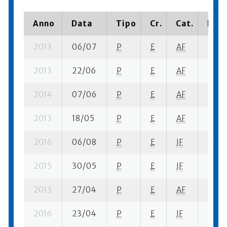
Anno
Data
Tipo
Cr.
Cat.
Piaz
2013
06/07
P
E
AF
2 su- 
2013
22/06
P
E
AF
1 se-
2014
07/06
P
E
AF
3 se-
2013
18/05
P
E
AF
3 se-
2016
06/08
P
E
JF
6 se-
2015
30/05
P
E
JF
5 se-
2013
27/04
P
E
AF
2 se-
2016
23/04
P
E
JF
3 se-