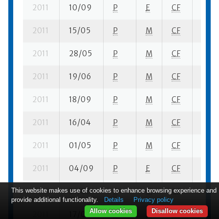
2011
10/09
P
E
CF
4 se-
2011
15/05
P
M
CF
1 se-
2011
28/05
P
M
CF
1 se-
2011
19/06
P
M
CF
1 se-
2011
18/09
P
M
CF
1 se-
2011
16/04
P
M
CF
1 se-
2011
01/05
P
M
CF
1 se-
2011
04/09
P
E
CF
3 se-
This website makes use of cookies to enhance browsing experience and
2012
31/03
P
M
CF
2 se-
provide additional functionality.
Details
Privacy policy
Allow cookies
Disallow cookies
2011
17/05
P
M
CF
2 se-