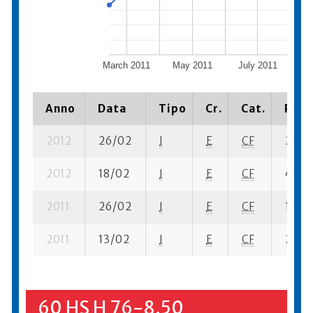
March 2011
May 2011
July 2011
Se
Anno
Data
Tipo
Cr.
Cat.
Piaz
2012
26/02
I
E
CF
2 se-
2012
18/02
I
E
CF
4 se- 
2011
26/02
I
E
CF
1 se- 
2011
13/02
I
E
CF
2 se-
60 HS H 76-8.50