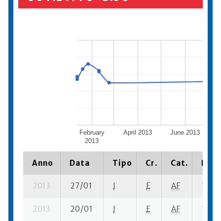
February
April 2013
June 2013
Au
2013
Anno
Data
Tipo
Cr.
Cat.
Piaz
2013
27/01
I
E
AF
1 se- 
2013
20/01
I
E
AF
1 se- 