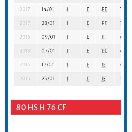
2017
14/01
I
E
PF
7 se-
2017
28/01
I
E
PF
7 se-
2016
09/01
I
E
JF
6 se- 
2018
07/01
I
E
PF
4 ba-
2016
17/01
I
E
JF
4 ba-
2015
25/01
I
E
JF
3 se-
80 HS H 76 CF