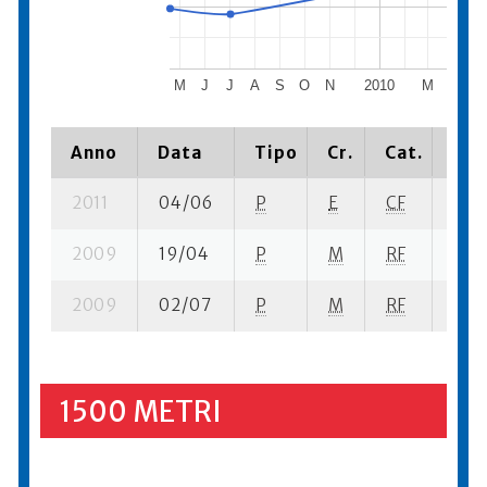
M
J
J
A
S
O
N
2010
M
A
M
Anno
Data
Tipo
Cr.
Cat.
Pia
2011
04/06
P
E
CF
2 se
2009
19/04
P
M
RF
3 se
2009
02/07
P
M
RF
9 su
1500 METRI