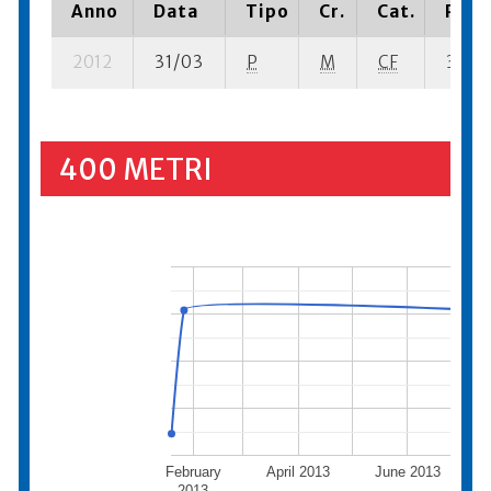
Anno
Data
Tipo
Cr.
Cat.
Piazz
2012
31/03
P
M
CF
3 se- 
400 METRI
February
April 2013
June 2013
Au
2013