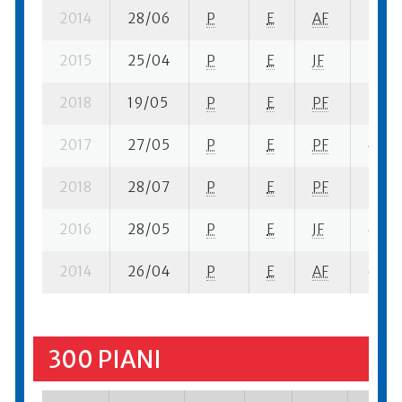
2014
28/06
P
E
AF
5 se-
2015
25/04
P
E
JF
3 se-
2018
19/05
P
E
PF
7 se-
2017
27/05
P
E
PF
4 se-
2018
28/07
P
E
PF
7 se-
2016
28/05
P
E
JF
4 se-
2014
26/04
P
E
AF
6 se-
300 PIANI