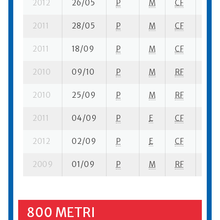
2012
26/05
P
M
CF
1 se
2011
28/05
P
M
CF
1 se
2011
18/09
P
M
CF
1 su-
2010
09/10
P
M
RF
1 se
2010
25/09
P
M
RF
2 se
2011
04/09
P
E
CF
1 se
2012
02/09
P
E
CF
1 se
2009
01/09
P
M
RF
4 se
800 METRI