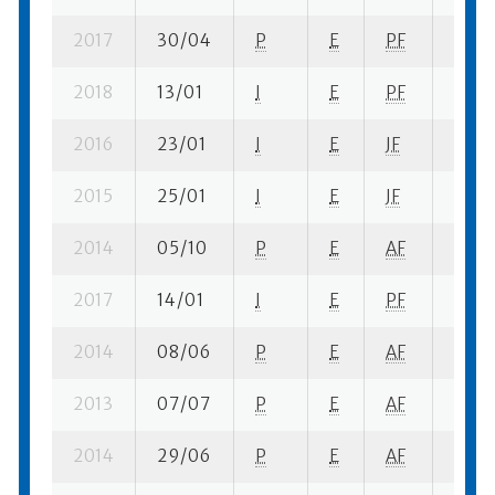
2017
30/04
P
E
PF
3 se-
2018
13/01
I
E
PF
1 se-
2016
23/01
I
E
JF
2 se-
2015
25/01
I
E
JF
1 se-
2014
05/10
P
E
AF
2 su-
2017
14/01
I
E
PF
3 se-
2014
08/06
P
E
AF
1 su- 
2013
07/07
P
E
AF
1 su- 
2014
29/06
P
E
AF
2 se-