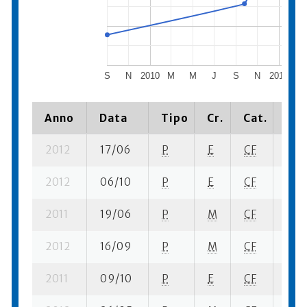
S
N
2010
M
M
J
S
N
2011
M
Anno
Data
Tipo
Cr.
Cat.
Pia
2012
17/06
P
E
CF
2 se
2012
06/10
P
E
CF
3 se
2011
19/06
P
M
CF
2 se
2012
16/09
P
M
CF
1 se
2011
09/10
P
E
CF
5 se