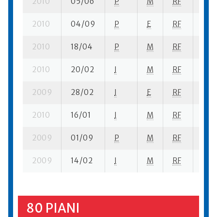
2010
05/06
P
M
RF
1 se
2010
04/09
P
E
RF
99 s
2010
18/04
P
M
RF
2 se
2010
20/02
I
M
RF
2 se
2009
28/02
I
E
RF
2 se
2010
16/01
I
M
RF
2 se
2009
01/09
P
M
RF
1 se
2009
14/02
I
M
RF
2 se
80 PIANI