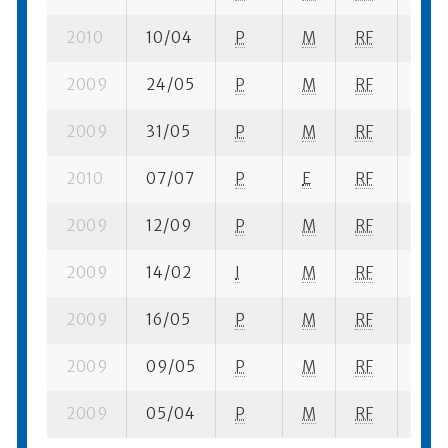
2010
10/04
P
M
RF
1 se-
2009
24/05
P
M
RF
2 se
2009
31/05
P
M
RF
1 se-
2010
07/07
P
E
RF
5 se
2009
12/09
P
M
RF
1 se-
2009
14/02
I
M
RF
2 se
2009
16/05
P
M
RF
1 se-
2009
09/05
P
M
RF
1 se-
2009
05/04
P
M
RF
2 se