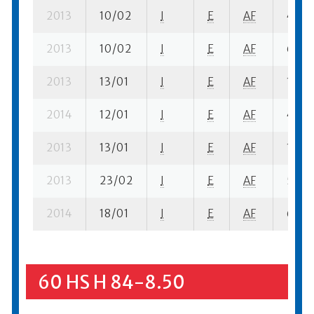
2013
10/02
I
E
AF
4 ba-
2013
10/02
I
E
AF
6 fi- 
2013
13/01
I
E
AF
1 fi- 1
2014
12/01
I
E
AF
4 se-
2013
13/01
I
E
AF
1 ba- 
2013
23/02
I
E
AF
5 ba-
2014
18/01
I
E
AF
6 ba-
60 HS H 84-8.50