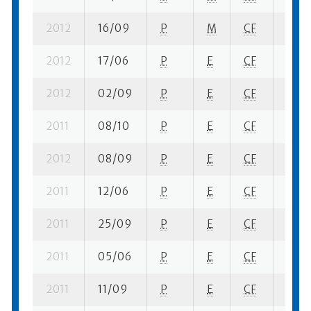
2012
16/09
P
M
CF
1 se-
2012
17/06
P
E
CF
4 se-
2012
02/09
P
E
CF
1 se-
2011
08/10
P
E
CF
4 se-
2012
08/09
P
E
CF
1 se-
2011
12/06
P
E
CF
4 se-
2011
25/09
P
E
CF
3 se-
2011
05/06
P
E
CF
1 se-
2011
11/09
P
E
CF
4 se-