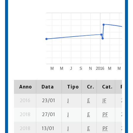
M
M
J
S
N
2016
M
M
J
Anno
Data
Tipo
Cr.
Cat.
Piazz
2016
23/01
I
E
JF
2 se-
2018
27/01
I
E
PF
2 se-
2018
13/01
I
E
PF
2 se-