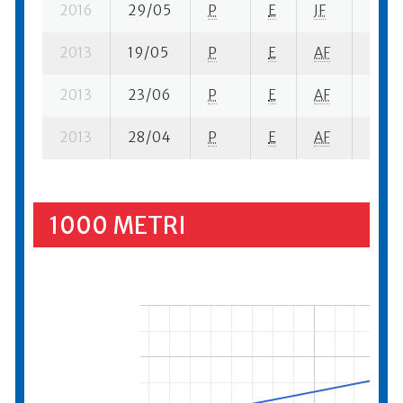
2016
29/05
P
E
JF
1 se-
2013
19/05
P
E
AF
4 su-
2013
23/06
P
E
AF
5 se-
2013
28/04
P
E
AF
2 se-
1000 METRI