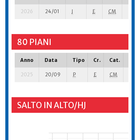
2026
24/01
I
E
CM
2 se-
80 PIANI
Anno
Data
Tipo
Cr.
Cat.
Piaz
2025
20/09
P
E
CM
5 ba
SALTO IN ALTO/HJ