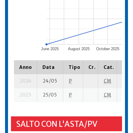
June 2025
August 2025
October 2025
De
Anno
Data
Tipo
Cr.
Cat.
Piaz
2026
24/05
P
CM
19 su
2025
25/05
P
CM
13 se
SALTO CON L'ASTA/PV