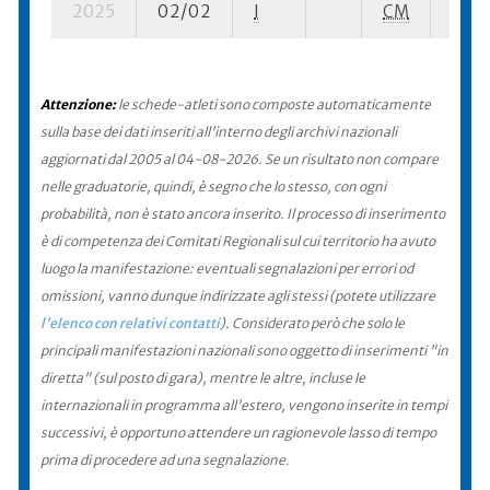
2025
02/02
I
CM
12 su
Attenzione:
le schede-atleti sono composte automaticamente
sulla base dei dati inseriti all'interno degli archivi nazionali
aggiornati dal 2005 al 04-08-2026. Se un risultato non compare
nelle graduatorie, quindi, è segno che lo stesso, con ogni
probabilità, non è stato ancora inserito. Il processo di inserimento
è di competenza dei Comitati Regionali sul cui territorio ha avuto
luogo la manifestazione: eventuali segnalazioni per errori od
omissioni, vanno dunque indirizzate agli stessi (potete utilizzare
l'elenco con relativi contatti
). Considerato però che solo le
principali manifestazioni nazionali sono oggetto di inserimenti "in
diretta" (sul posto di gara), mentre le altre, incluse le
internazionali in programma all'estero, vengono inserite in tempi
successivi, è opportuno attendere un ragionevole lasso di tempo
prima di procedere ad una segnalazione.