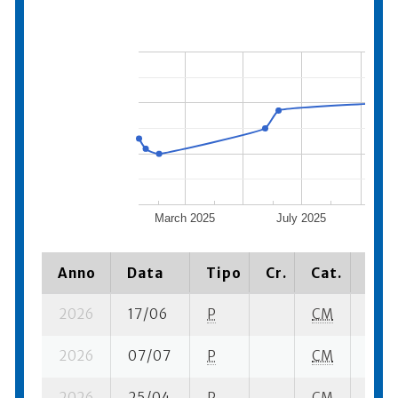
March 2025
July 2025
Nov
Anno
Data
Tipo
Cr.
Cat.
Piaz
2026
17/06
P
CM
2 su-
2026
07/07
P
CM
1 su-
2026
25/04
P
CM
1 su-