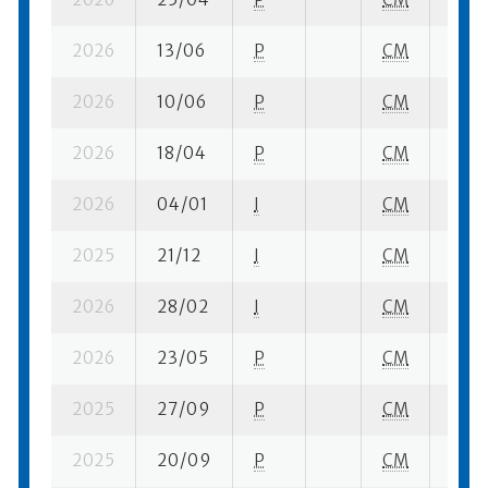
2026
13/06
P
CM
1 su-
2026
10/06
P
CM
2 su-
2026
18/04
P
CM
1 su-
2026
04/01
I
CM
9 se
2025
21/12
I
CM
27 s
2026
28/02
I
CM
2 su-
2026
23/05
P
CM
2 su-
2025
27/09
P
CM
1 su-
2025
20/09
P
CM
4 su-