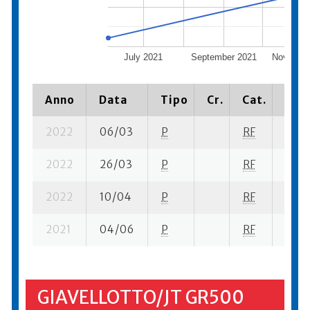
July 2021
September 2021
Novembe
Anno
Data
Tipo
Cr.
Cat.
Piaz
2022
06/03
P
RF
4 su-
2022
26/03
P
RF
11 su
2022
10/04
P
RF
8 su-
2021
04/06
P
RF
21 se
GIAVELLOTTO/JT GR500