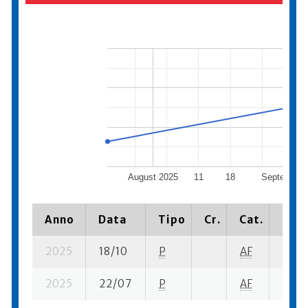
August 2025
11
18
September
Anno
Data
Tipo
Cr.
Cat.
Piaz
2025
18/10
P
AF
4 su-
2025
22/07
P
AF
5 su-