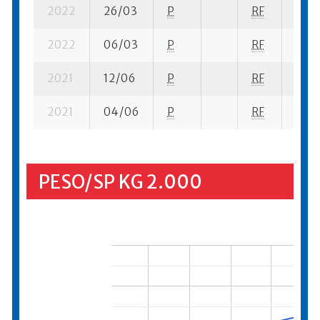
2022
26/03
P
RF
7 se
2022
06/03
P
RF
11 se
2021
12/06
P
RF
26 su
2021
04/06
P
RF
20 s
PESO/SP KG 2.000