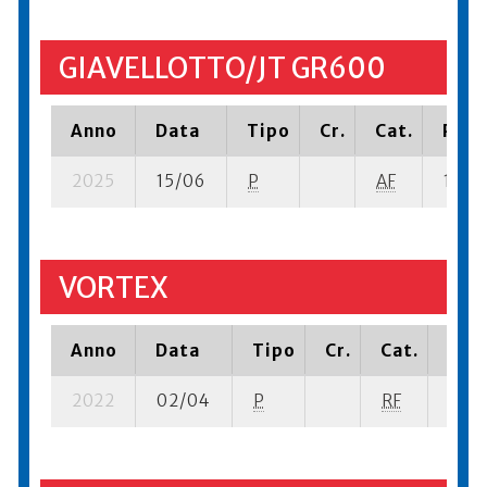
GIAVELLOTTO/JT GR600
Anno
Data
Tipo
Cr.
Cat.
Piaz
2025
15/06
P
AF
12 su-
VORTEX
Anno
Data
Tipo
Cr.
Cat.
Piaz
2022
02/04
P
RF
21 su