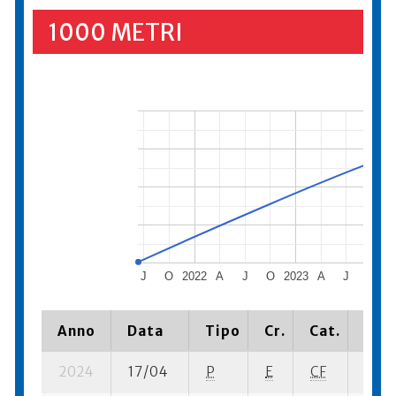
1000 METRI
J
O
2022
A
J
O
2023
A
J
O
2
Anno
Data
Tipo
Cr.
Cat.
Piaz
2024
17/04
P
E
CF
7 se-