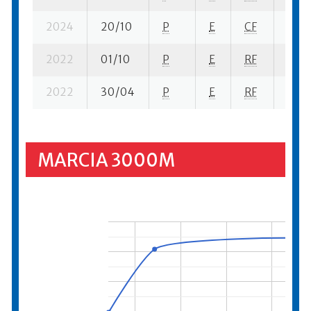
2024
20/10
P
E
CF
2 su-
2022
01/10
P
E
RF
1 su-
2022
30/04
P
E
RF
5 su-
MARCIA 3000M