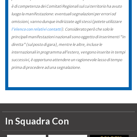
è di competenza dei Comitati Regionali sul cui territorio ha avuto
luogo la manifestazione: eventuali segnalazioni per errori od
omissioni, vanno dunque indirizzate agli stessi (potete utilizzare
l'elenco con relativi contatti
). Considerato però che solo le
principali manifestazioni nazionali sono oggetto di inserimenti "in
diretta" (sul posto di gara), mentre le altre, incluse le
internazionali in programma all'estero, vengono inserite in tempi
successivi, è opportuno attendere un ragionevole lasso di tempo
prima di procedere ad una segnalazione.
In Squadra Con