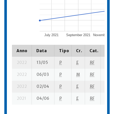
July 2021
September 2021
November 20
Anno
Data
Tipo
Cr.
Cat.
Piaz
2022
13/05
P
E
RF
2 se-
2022
06/03
P
M
RF
6 se
2022
02/04
P
E
RF
5 se
2021
04/06
P
E
RF
6 se