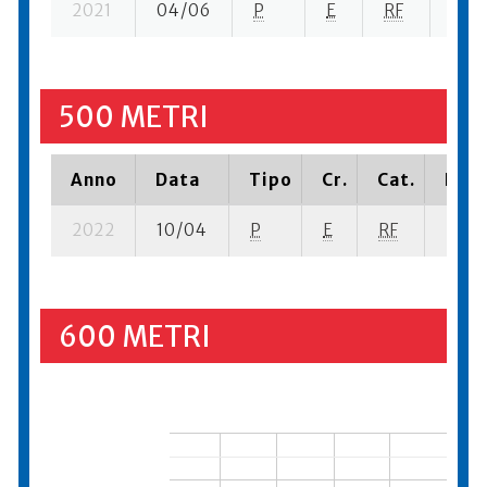
2021
04/06
P
E
RF
4 se
500 METRI
Anno
Data
Tipo
Cr.
Cat.
Piaz
2022
10/04
P
E
RF
2 se-
600 METRI