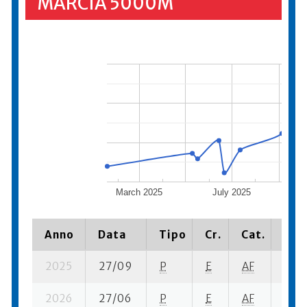
MARCIA 5000M
March 2025
July 2025
No
Anno
Data
Tipo
Cr.
Cat.
Piaz
2025
27/09
P
E
AF
2 su-
2026
27/06
P
E
AF
1 su-