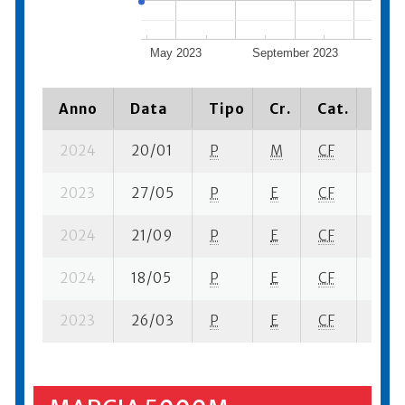
May 2023
September 2023
Janu
Anno
Data
Tipo
Cr.
Cat.
Piaz
2024
20/01
P
M
CF
11 su
2023
27/05
P
E
CF
2 su-
2024
21/09
P
E
CF
4 su-
2024
18/05
P
E
CF
3 su-
2023
26/03
P
E
CF
16 su