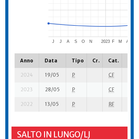
J
J
A
S
O
N
2023
F
M
A
M
Anno
Data
Tipo
Cr.
Cat.
Piaz
2024
19/05
P
CF
11 su-
2023
28/05
P
CF
21 su
2022
13/05
P
RF
10 su
SALTO IN LUNGO/LJ