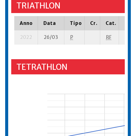
TRIATHLON
Anno
Data
Tipo
Cr.
Cat.
Piaz
2022
26/03
P
RF
14 se
TETRATHLON