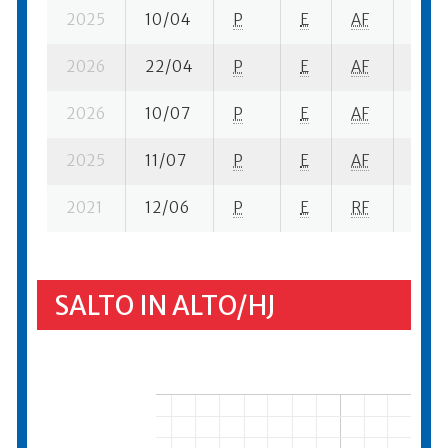
2025
10/04
P
E
AF
3 su-
2026
22/04
P
E
AF
8 su-
2026
10/07
P
E
AF
53 su
2025
11/07
P
E
AF
34 su
2021
12/06
P
E
RF
10 se
SALTO IN ALTO/HJ