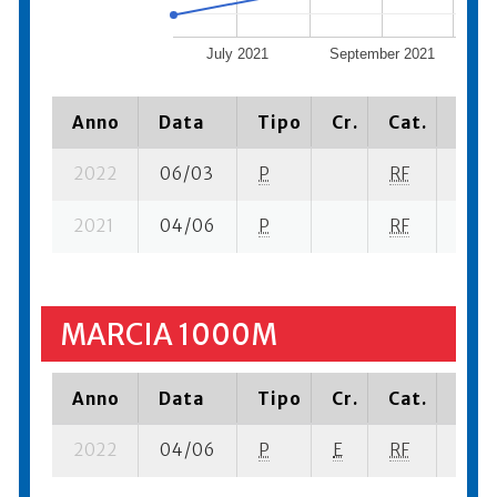
July 2021
September 2021
No
Anno
Data
Tipo
Cr.
Cat.
Piaz
2022
06/03
P
RF
12 se
2021
04/06
P
RF
43 su
MARCIA 1000M
Anno
Data
Tipo
Cr.
Cat.
Piaz
2022
04/06
P
E
RF
3 su-