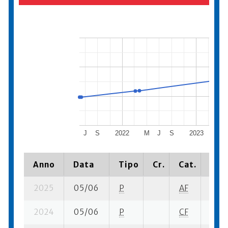
J
S
2022
M
J
S
2023
M
Anno
Data
Tipo
Cr.
Cat.
Piaz
2025
05/06
P
AF
4 su-
2024
05/06
P
CF
3 su-