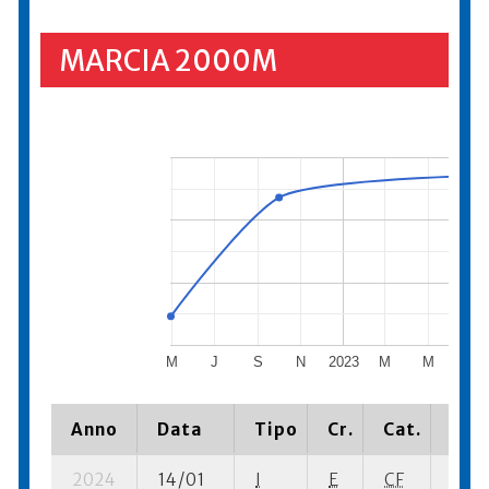
MARCIA 2000M
M
J
S
N
2023
M
M
J
Anno
Data
Tipo
Cr.
Cat.
Piaz
2024
14/01
I
E
CF
3 se-