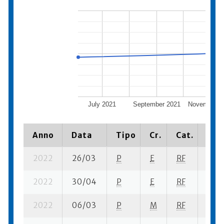
July 2021
September 2021
November 2
Anno
Data
Tipo
Cr.
Cat.
Piaz
2022
26/03
P
E
RF
3 se
2022
30/04
P
E
RF
4 se
2022
06/03
P
M
RF
5 se