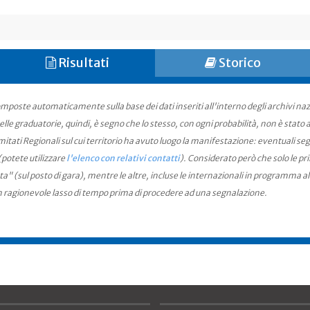
Risultati
Storico
mposte automaticamente sulla base dei dati inseriti all'interno degli archivi na
le graduatorie, quindi, è segno che lo stesso, con ogni probabilità, non è stato an
ati Regionali sul cui territorio ha avuto luogo la manifestazione: eventuali seg
(potete utilizzare
l'elenco con relativi contatti
). Considerato però che solo le pr
ta" (sul posto di gara), mentre le altre, incluse le internazionali in programma a
n ragionevole lasso di tempo prima di procedere ad una segnalazione.