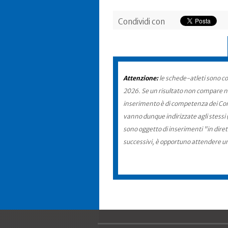
Condividi con
Attenzione:
le schede-atleti sono co
2026. Se un risultato non compare nel
inserimento è di competenza dei Comit
vanno dunque indirizzate agli stessi 
sono oggetto di inserimenti "in diret
successivi, è opportuno attendere u