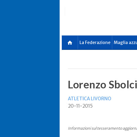
Skip
to
main
content
La Federazione
Maglia azz
Lorenzo Sbolc
ATLETICA LIVORNO
20-11-2015
Informazioni sul tesseramento aggiorn