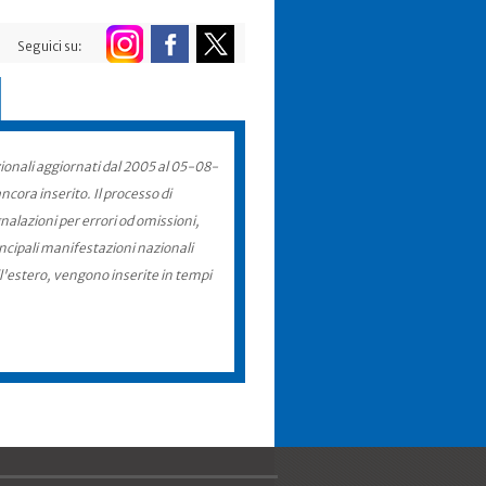
Seguici su:
zionali aggiornati dal 2005 al 05-08-
cora inserito. Il processo di
nalazioni per errori od omissioni,
incipali manifestazioni nazionali
ll'estero, vengono inserite in tempi