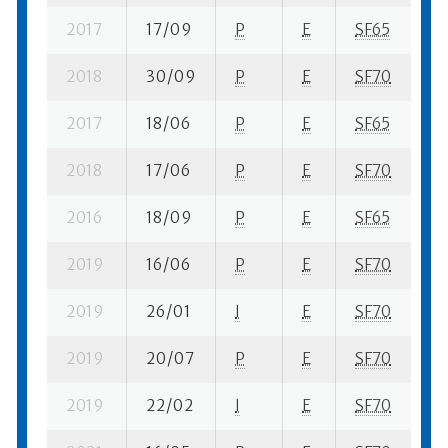
2017
17/09
P
E
SF65
8 
2018
30/09
P
E
SF70
13
2017
18/06
P
E
SF65
12
2018
17/06
P
E
SF70
7 
2016
18/09
P
E
SF65
1
2019
16/06
P
E
SF70
10
2019
26/01
I
E
SF70
12
2019
20/07
P
E
SF70
17
2019
22/02
I
E
SF70
1 