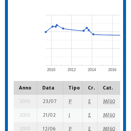
2010
2012
2014
2016
2
Anno
Data
Tipo
Cr.
Cat.
P
2010
23/07
P
E
MF60
4 
2010
21/02
I
E
MF60
3 
2010
12/06
P
E
MF60
2 