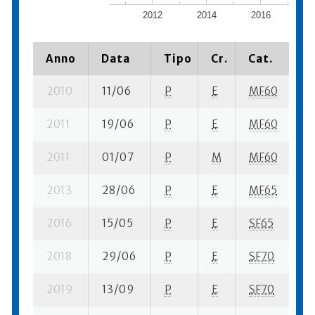
2012
2014
2016
2
Anno
Data
Tipo
Cr.
Cat.
P
2010
11/06
P
E
MF60
2 
2011
19/06
P
E
MF60
5 
2011
01/07
P
M
MF60
3 
2013
28/06
P
E
MF65
1 
2016
15/05
P
E
SF65
4 
2018
29/06
P
E
SF70
1 
2019
13/09
P
E
SF70
3 