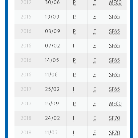
2012
30/06
P
E
MF60
5 
2015
19/09
P
E
SF65
4 
2016
03/09
P
E
SF65
8 
2016
07/02
I
E
SF65
7 
2016
14/05
P
E
SF65
6 
2016
11/06
P
E
SF65
7 
2017
25/02
I
E
SF65
4 
2012
15/09
P
E
MF60
2 
2018
24/02
I
E
SF70
1 
2018
11/02
I
E
SF70
7 