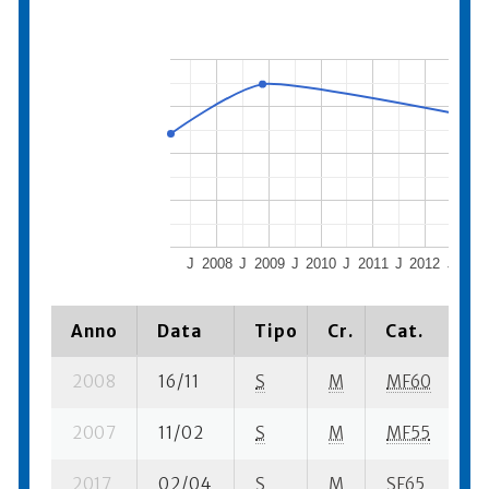
J
2008
J
2009
J
2010
J
2011
J
2012
J
201
Anno
Data
Tipo
Cr.
Cat.
P
2008
16/11
S
M
MF60
76
2007
11/02
S
M
MF55
41
2017
02/04
S
M
SF65
36