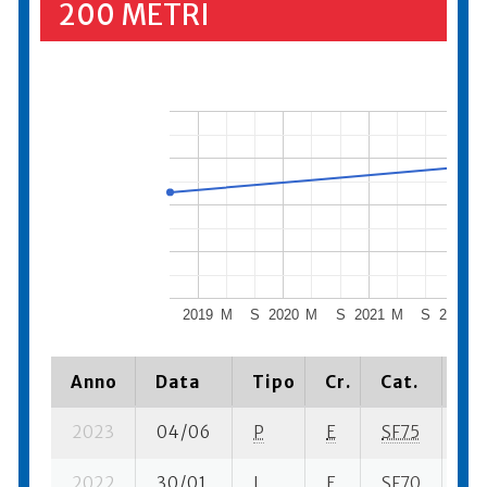
200 METRI
2019
M
S
2020
M
S
2021
M
S
2022
Anno
Data
Tipo
Cr.
Cat.
Pi
2023
04/06
P
E
SF75
3 s
2022
30/01
I
E
SF70
2 s