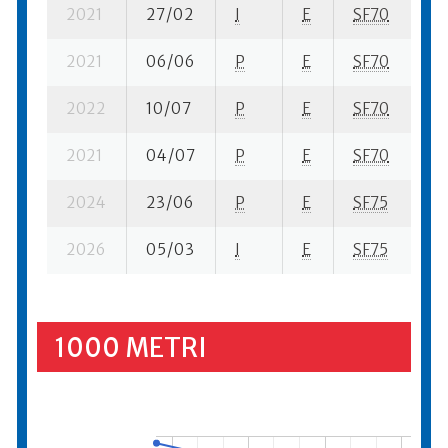
2021
27/02
I
E
SF70
6 
2021
06/06
P
E
SF70
6 
2022
10/07
P
E
SF70
2 
2021
04/07
P
E
SF70
9 
2024
23/06
P
E
SF75
1 
2026
05/03
I
E
SF75
1 
1000 METRI