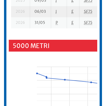
2025
09/03
I
E
SF75
4 
2026
06/03
I
E
SF75
1 
2026
31/05
P
E
SF75
7 
5000 METRI