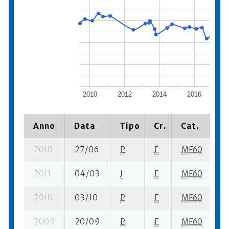
2010
2012
2014
2016
2
Anno
Data
Tipo
Cr.
Cat.
P
2010
27/06
P
E
MF60
2 
2011
04/03
I
E
MF60
2 
2010
03/10
P
E
MF60
7
2009
20/09
P
E
MF60
14