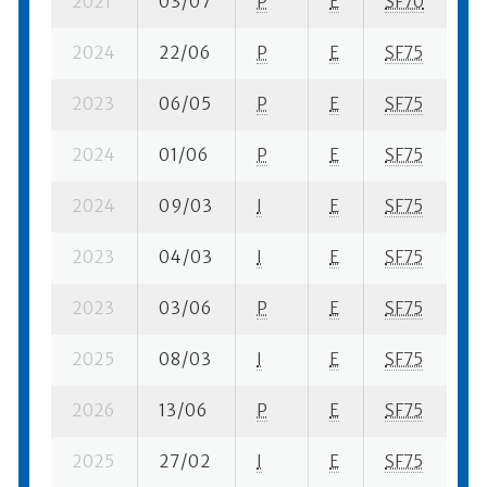
2021
03/07
P
E
SF70
12
2024
22/06
P
E
SF75
2 
2023
06/05
P
E
SF75
10
2024
01/06
P
E
SF75
12
2024
09/03
I
E
SF75
2 
2023
04/03
I
E
SF75
10
2023
03/06
P
E
SF75
11
2025
08/03
I
E
SF75
3 
2026
13/06
P
E
SF75
16
2025
27/02
I
E
SF75
1 