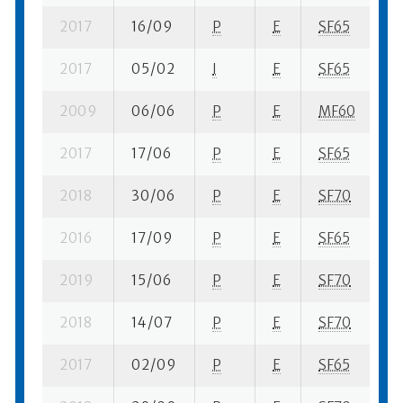
2017
16/09
P
E
SF65
8 
2017
05/02
I
E
SF65
14
2009
06/06
P
E
MF60
10
2017
17/06
P
E
SF65
9 
2018
30/06
P
E
SF70
1 
2016
17/09
P
E
SF65
6 
2019
15/06
P
E
SF70
8 
2018
14/07
P
E
SF70
9 
2017
02/09
P
E
SF65
13