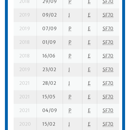
2018
29/09
P
E
SF70
11
2019
09/02
I
E
SF70
12
2019
07/09
P
E
SF70
6 
2018
01/09
P
E
SF70
7 
2018
16/06
P
E
SF70
9 
2019
23/02
I
E
SF70
1 
2021
28/02
I
E
SF70
8 
2021
15/05
P
E
SF70
12
2021
04/09
P
E
SF70
6 
2020
15/02
I
E
SF70
11