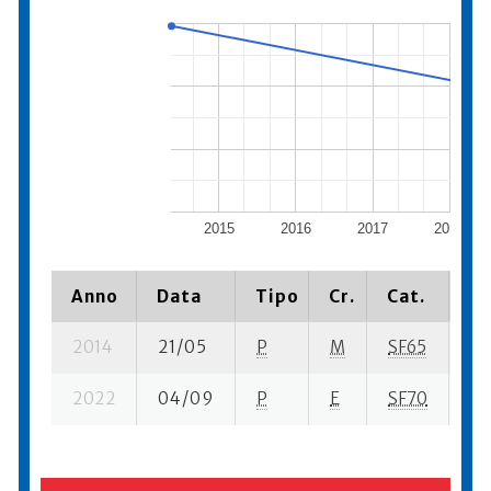
2015
2016
2017
2018
Anno
Data
Tipo
Cr.
Cat.
Pi
2014
21/05
P
M
SF65
4 
2022
04/09
P
E
SF70
7 s