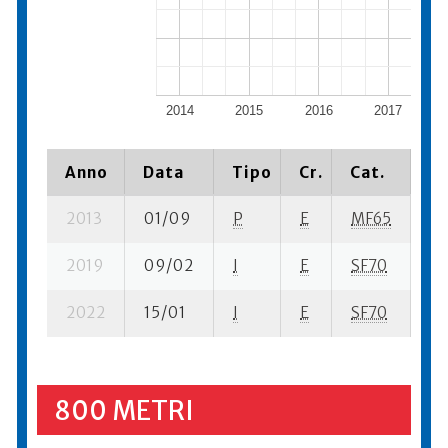
2014
2015
2016
2017
Anno
Data
Tipo
Cr.
Cat.
Pi
2013
01/09
P
E
MF65
8 
2019
09/02
I
E
SF70
4 
2022
15/01
I
E
SF70
6 
800 METRI