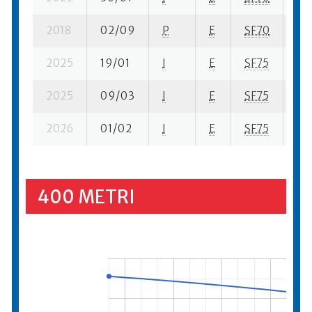
2018
02/09
P
E
SF70
3 s
2025
19/01
I
E
SF75
3 s
2025
09/03
I
E
SF75
1 s
2026
01/02
I
E
SF75
4 s
400 METRI