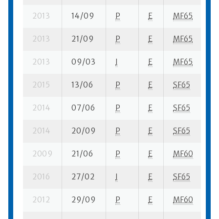
2013
14/09
P
E
MF65
14
2013
21/09
P
E
MF65
9 
2013
09/03
I
E
MF65
1 
2015
13/06
P
E
SF65
4 
2014
07/06
P
E
SF65
5 
2014
20/09
P
E
SF65
8 
2009
21/06
P
E
MF60
2 
2016
27/02
I
E
SF65
2 
2012
29/09
P
E
MF60
9 