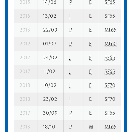
2015
14/06
P
E
SF65
4 
2016
13/02
I
E
SF65
3
2013
22/09
P
E
MF65
9
2012
01/07
P
E
MF60
4 
2017
24/02
I
E
SF65
3 
2017
11/02
I
E
SF65
9 
2018
10/02
I
E
SF70
10
2018
23/02
I
E
SF70
1 
2017
30/09
P
E
SF65
1
2013
18/10
P
M
MF65
2 