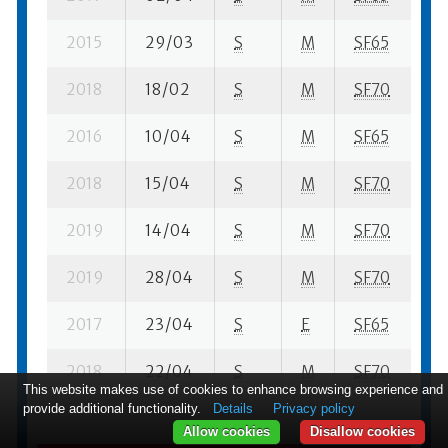
2015
29/03
S
M
SF65
39
2018
18/02
S
M
SF70
26
2016
10/04
S
M
SF65
38
2018
15/04
S
M
SF70
37
2019
14/04
S
M
SF70
63
2019
28/04
S
M
SF70
10
2017
23/04
S
E
SF65
12
2018
22/04
S
M
SF70
9
This website makes use of cookies to enhance browsing experience and
provide additional functionality.
Details
Privacy policy
Allow cookies
Disallow cookies