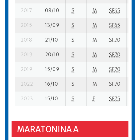
2017
08/10
S
M
SF65
49 
2015
13/09
S
M
SF65
42 
2018
21/10
S
M
SF70
44 
2019
20/10
S
M
SF70
51 
2019
15/09
S
M
SF70
2 s
2022
16/10
S
M
SF70
336
2023
15/10
S
E
SF75
473
MARATONINA A