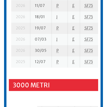
2026
11/07
P
E
SF75
4 
2026
18/01
I
E
SF75
9
2025
19/07
P
E
SF75
6 
2026
07/03
I
E
SF75
1 
2026
30/05
P
E
SF75
6 
2025
12/07
P
E
SF75
9 
3000 METRI