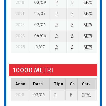
2018
02/09
P
E
SF70
6 
2021
25/07
P
E
SF70
8 
2024
02/06
P
E
SF75
13
2023
04/06
P
E
SF75
12
2025
13/07
P
E
SF75
5 
10000 METRI
Anno
Data
Tipo
Cr.
Cat.
Pia
2018
02/06
P
E
SF70
17 s