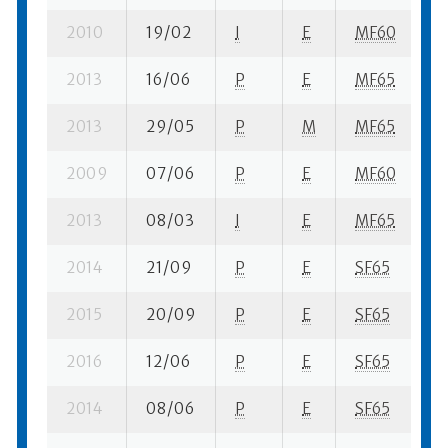
2010
19/02
I
E
MF60
1 
2013
16/06
P
E
MF65
2 
2013
29/05
P
M
MF65
1 
2009
07/06
P
E
MF60
4 
2013
08/03
I
E
MF65
1 
2014
21/09
P
E
SF65
1
2015
20/09
P
E
SF65
7 
2016
12/06
P
E
SF65
3 
2014
08/06
P
E
SF65
3 