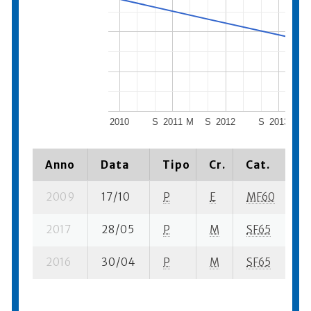
2010
S
2011
M
S
2012
S
2013
Anno
Data
Tipo
Cr.
Cat.
P
2009
17/10
P
E
MF60
9 
2017
28/05
P
M
SF65
4 
2016
30/04
P
M
SF65
4