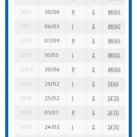
2013
30/06
P
E
MF65
1 
2011
06/03
I
E
MF60
2 
2013
07/09
P
E
MF65
9 
2013
10/03
I
E
MF65
1 
2009
20/06
P
E
MF60
3 
2014
23/02
I
E
SF65
6 
2018
25/02
I
E
SF70
1 
2018
01/07
P
E
SF70
6 
2019
24/02
I
E
SF70
1 