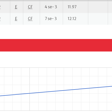
P
E
CF
4 se- 3
11.97
P
E
CF
7 se- 3
12.12