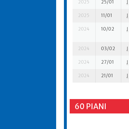
2025
25/01
I
2025
11/01
I
2024
10/02
I
2024
03/02
I
2024
27/01
I
2024
21/01
I
60 PIANI