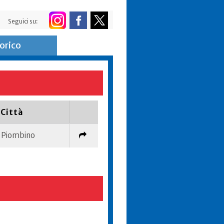
Seguici su:
orico
Città
Piombino