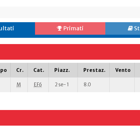
ultati
Primati
St
ipo
Cr.
Cat.
Piazz.
Prestaz.
Vento
M
EF6
2 se- 1
8.0