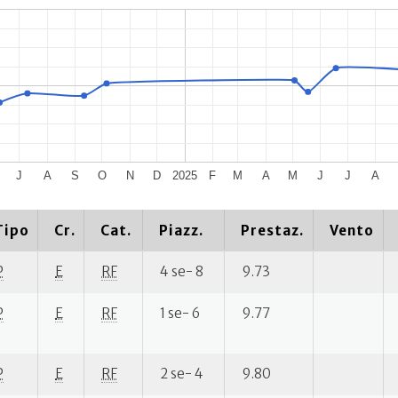
J
A
S
O
N
D
2025
F
M
A
M
J
J
A
Tipo
Cr.
Cat.
Piazz.
Prestaz.
Vento
P
E
RF
4 se- 8
9.73
P
E
RF
1 se- 6
9.77
P
E
RF
2 se- 4
9.80