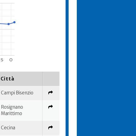
S
O
Città
Campi Bisenzio
Rosignano
Marittimo
Cecina