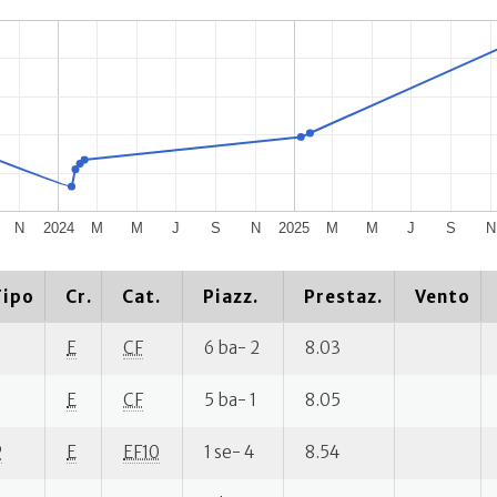
N
2024
M
M
J
S
N
2025
M
M
J
S
N
Tipo
Cr.
Cat.
Piazz.
Prestaz.
Vento
E
CF
6 ba- 2
8.03
E
CF
5 ba- 1
8.05
P
E
EF10
1 se- 4
8.54