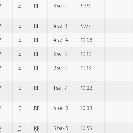
P
E
RF
3 se- 5
9.93
P
E
RF
4 se- 1
9.97
P
E
RF
4 se- 4
10.08
P
E
RF
3 se- 5
10.10
P
E
RF
2 se- 5
10.13
P
E
RF
1 se- 7
10.22
P
E
RF
4 se- 8
10.38
P
E
RF
5 ba- 5
10.53