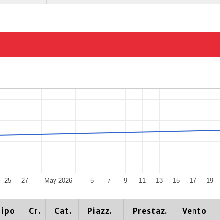
25
27
May 2026
5
7
9
11
13
15
17
19
Tipo
Cr.
Cat.
Piazz.
Prestaz.
Vento