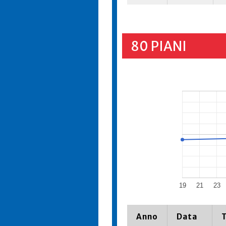
80 PIANI
19
21
23
Anno
Data