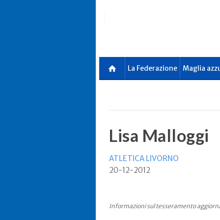
Skip
to
main
content
La Federazione
Maglia azz
Lisa Malloggi
ATLETICA LIVORNO
20-12-2012
Informazioni sul tesseramento aggiorn