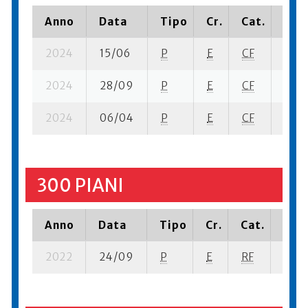
Anno
Data
Tipo
Cr.
Cat.
Piaz
2024
15/06
P
E
CF
6 se
2024
28/09
P
E
CF
2 se
2024
06/04
P
E
CF
4 se-
300 PIANI
Anno
Data
Tipo
Cr.
Cat.
Piaz
2022
24/09
P
E
RF
5 se-