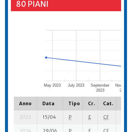
80 PIANI
May 2023
July 2023
September
Novembe
2023
2023
Anno
Data
Tipo
Cr.
Cat.
Piaz
2023
15/04
P
E
CF
3 se-
2024
29/06
P
E
CF
2 se-