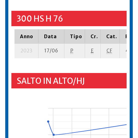
300 HS H 76
Anno
Data
Tipo
Cr.
Cat.
Piaz
2023
17/06
P
E
CF
4 se-
SALTO IN ALTO/HJ