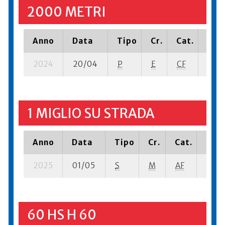
2000 METRI
Anno
Data
Tipo
Cr.
Cat.
Piaz
2024
20/04
P
E
CF
15 su
1 MIGLIO SU STRADA
Anno
Data
Tipo
Cr.
Cat.
Piaz
2025
01/05
S
M
AF
11 su-
60 HS H 60