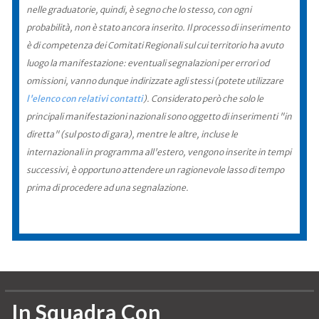
nelle graduatorie, quindi, è segno che lo stesso, con ogni
probabilità, non è stato ancora inserito. Il processo di inserimento
è di competenza dei Comitati Regionali sul cui territorio ha avuto
luogo la manifestazione: eventuali segnalazioni per errori od
omissioni, vanno dunque indirizzate agli stessi (potete utilizzare
l'elenco con relativi contatti
). Considerato però che solo le
principali manifestazioni nazionali sono oggetto di inserimenti "in
diretta" (sul posto di gara), mentre le altre, incluse le
internazionali in programma all'estero, vengono inserite in tempi
successivi, è opportuno attendere un ragionevole lasso di tempo
prima di procedere ad una segnalazione.
In Squadra Con