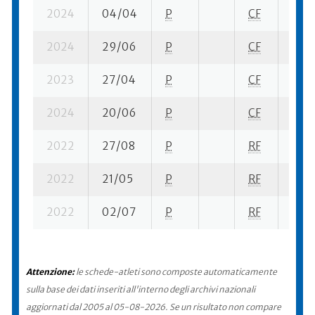
2024
04/04
P
CF
6 su-
2024
29/06
P
CF
11 se
2023
27/04
P
CF
5 su-
2024
20/06
P
CF
17 s
2022
27/08
P
RF
8 se
2022
21/05
P
RF
5 se
2022
02/07
P
RF
20 s
Attenzione:
le schede-atleti sono composte automaticamente
sulla base dei dati inseriti all'interno degli archivi nazionali
aggiornati dal 2005 al 05-08-2026. Se un risultato non compare