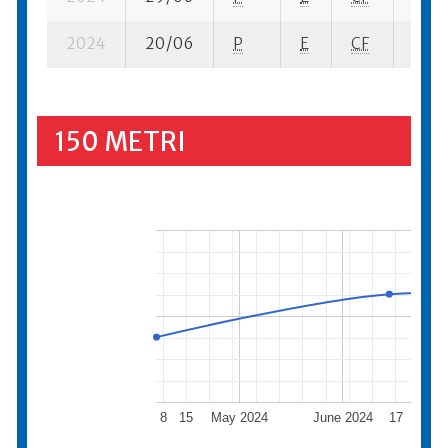
2024
20/06
P
E
CF
4 se-
150 METRI
8
15
May 2024
June 2024
17
July 