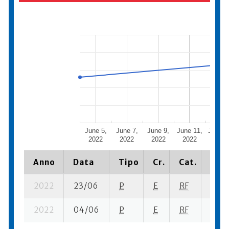
June 5,
June 7,
June 9,
June 11,
June 1
2022
2022
2022
2022
2022
Anno
Data
Tipo
Cr.
Cat.
Piaz
2022
23/06
P
E
RF
4 se
2022
04/06
P
E
RF
3 se-