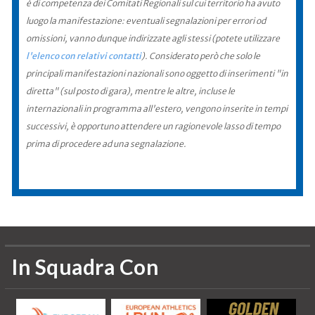
è di competenza dei Comitati Regionali sul cui territorio ha avuto
luogo la manifestazione: eventuali segnalazioni per errori od
omissioni, vanno dunque indirizzate agli stessi (potete utilizzare
l'elenco con relativi contatti
). Considerato però che solo le
principali manifestazioni nazionali sono oggetto di inserimenti "in
diretta" (sul posto di gara), mentre le altre, incluse le
internazionali in programma all'estero, vengono inserite in tempi
successivi, è opportuno attendere un ragionevole lasso di tempo
prima di procedere ad una segnalazione.
In Squadra Con