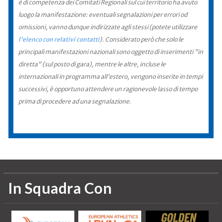
è di competenza dei Comitati Regionali sul cui territorio ha avuto
luogo la manifestazione: eventuali segnalazioni per errori od
omissioni, vanno dunque indirizzate agli stessi (potete utilizzare
l'elenco con relativi contatti
). Considerato però che solo le
principali manifestazioni nazionali sono oggetto di inserimenti "in
diretta" (sul posto di gara), mentre le altre, incluse le
internazionali in programma all'estero, vengono inserite in tempi
successivi, è opportuno attendere un ragionevole lasso di tempo
prima di procedere ad una segnalazione.
In Squadra Con