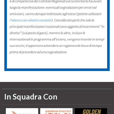
è di competenza dei Comitati Regionali sul cui territorio ha avuto
luogo la manifestazione: eventuali segnalazioni per errori od
omissioni, vanno dunque indirizzate agli stessi (potete utilizzare
l'elenco con relativi contatti
). Considerato però che solo le
principali manifestazioni nazionali sono oggetto di inserimenti "in
diretta" (sul posto di gara), mentre le altre, incluse le
internazionali in programma all'estero, vengono inserite in tempi
successivi, è opportuno attendere un ragionevole lasso di tempo
prima di procedere ad una segnalazione.
In Squadra Con