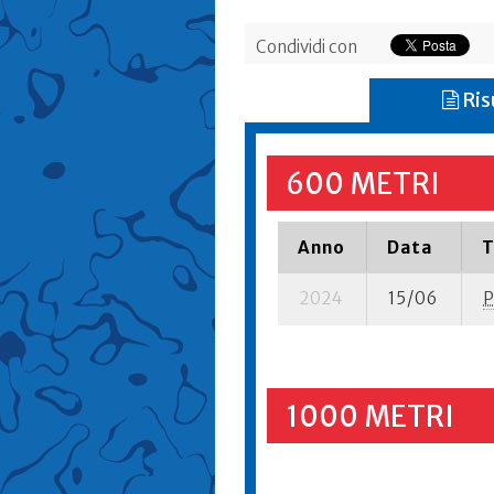
Condividi con
Ris
600 METRI
Anno
Data
T
2024
15/06
P
1000 METRI