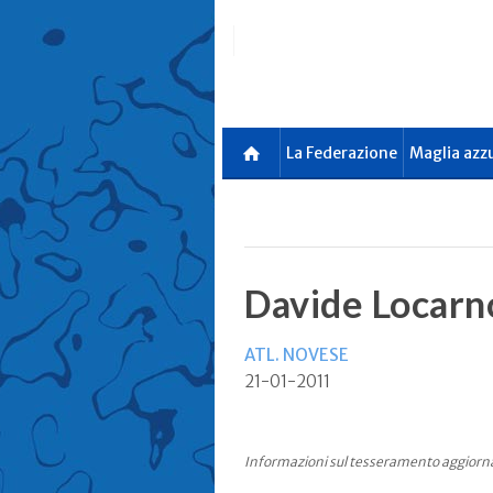
Skip
to
main
content
La Federazione
Maglia azz
Davide Locarn
ATL. NOVESE
21-01-2011
Informazioni sul tesseramento aggiorn