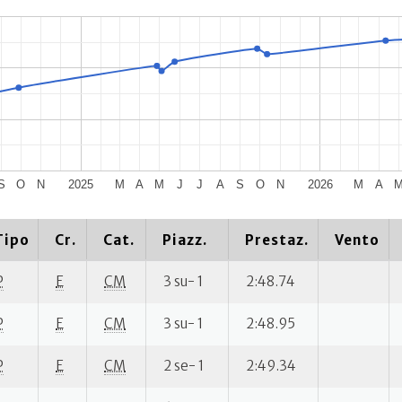
S
O
N
2025
M
A
M
J
J
A
S
O
N
2026
M
A
Tipo
Cr.
Cat.
Piazz.
Prestaz.
Vento
P
E
CM
3 su- 1
2:48.74
P
E
CM
3 su- 1
2:48.95
P
E
CM
2 se- 1
2:49.34