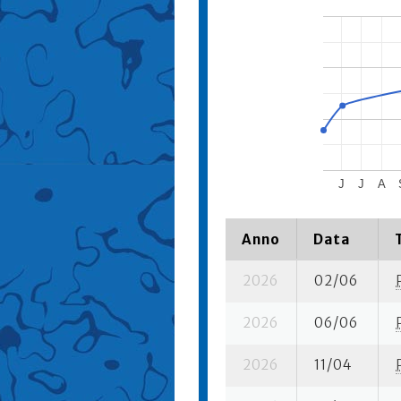
J
J
A
Anno
Data
2026
02/06
2026
06/06
2026
11/04