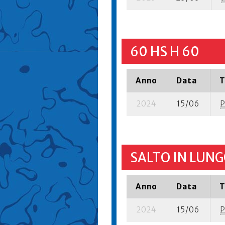
60 HS H 60
Anno
Data
T
2024
15/06
P
SALTO IN LUNG
Anno
Data
T
2024
15/06
P