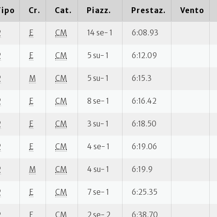
Tipo
Cr.
Cat.
Piazz.
Prestaz.
Vento
P
E
CM
14 se- 1
6:08.93
P
E
CM
5 su- 1
6:12.09
P
M
CM
5 su- 1
6:15.3
P
E
CM
8 se- 1
6:16.42
P
E
CM
3 su- 1
6:18.50
P
E
CM
4 se- 1
6:19.06
P
M
CM
4 su- 1
6:19.9
P
E
CM
7 se- 1
6:25.35
P
E
CM
2 se- 2
6:38.70