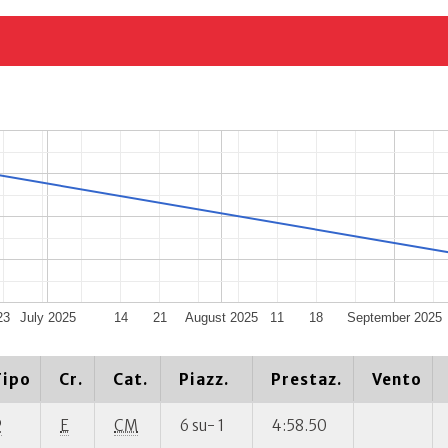
23
July 2025
14
21
August 2025
11
18
September 2025
Tipo
Cr.
Cat.
Piazz.
Prestaz.
Vento
P
E
CM
6 su- 1
4:58.50