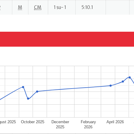
P
M
CM
1 su- 1
5:10.1
ust 2025
October 2025
December
February
April 2026
2025
2026