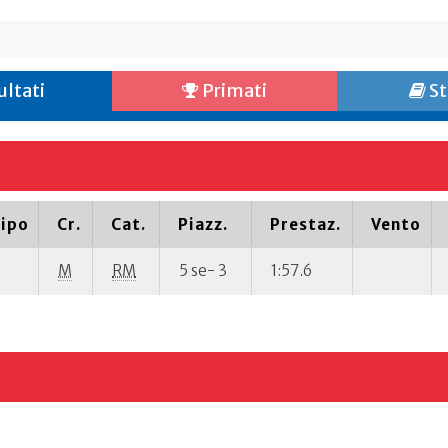
ultati
Primati
St
ipo
Cr.
Cat.
Piazz.
Prestaz.
Vento
M
RM
5 se- 3
1:57.6