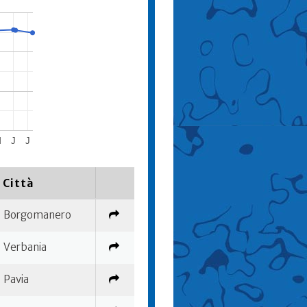
M
J
J
Città
Borgomanero
Verbania
Pavia