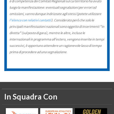
è di competenza dei Comitati Regionali sul cui territorio ha avuto
luogo la manifestazione: eventuali segnalazioni per errori od
omissioni, vanno dunque indirizzate agli stessi (potete utilizzare
l'elenco con relativi contatti
). Considerato però che solo le
principali manifestazioni nazionali sono oggetto di inserimenti "in
diretta" (sul posto di gara), mentre le altre, incluse le
internazionali in programma all'estero, vengono inserite in tempi
successivi, è opportuno attendere un ragionevole lasso di tempo
prima di procedere ad una segnalazione.
In Squadra Con