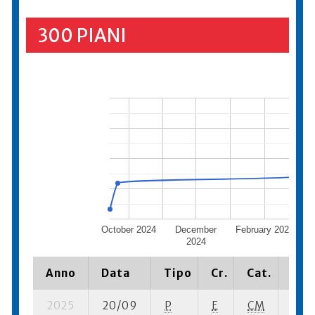
300 PIANI
October 2024
December
February 2025
A
2024
Anno
Data
Tipo
Cr.
Cat.
Piaz
2025
20/09
P
E
CM
1 se-