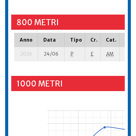
800 METRI
Anno
Data
Tipo
Cr.
Cat.
Piaz
2026
24/06
P
E
AM
4 se-
1000 METRI