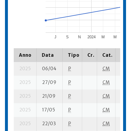
J
S
N
2024
M
M
J
Anno
Data
Tipo
Cr.
Cat.
Piaz
2025
06/04
P
CM
11 se
2025
27/09
P
CM
10 su
2025
21/09
P
CM
19 se
2025
17/05
P
CM
16 se
2025
22/03
P
CM
5 su-