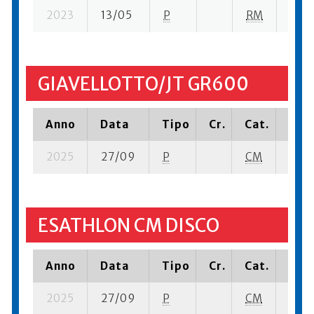
2023
13/05
P
RM
19 s
GIAVELLOTTO/JT GR600
Anno
Data
Tipo
Cr.
Cat.
Piaz
2025
27/09
P
CM
21 su
ESATHLON CM DISCO
Anno
Data
Tipo
Cr.
Cat.
Piaz
2025
27/09
P
CM
22 su