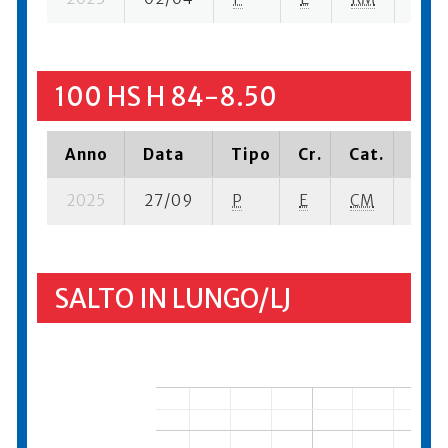
100 HS H 84-8.50
Anno
Data
Tipo
Cr.
Cat.
Piaz
2025
27/09
P
E
CM
4 se
SALTO IN LUNGO/LJ