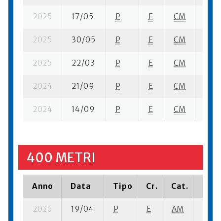
2025
17/05
P
E
CM
1 se-
2025
30/05
P
E
CM
2 se
2025
22/03
P
E
CM
1 se-
2024
21/09
P
E
CM
4 se
2024
14/09
P
E
CM
4 se
400 METRI
Anno
Data
Tipo
Cr.
Cat.
Piaz
2026
19/04
P
E
AM
3 se-