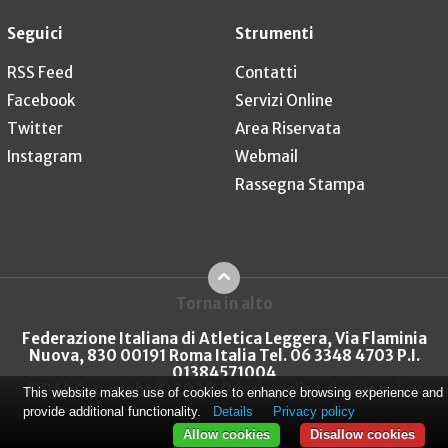
Seguici
Strumenti
RSS Feed
Contatti
Facebook
Servizi Online
Twitter
Area Riservata
Instagram
Webmail
Rassegna Stampa
Torna in alto
Federazione Italiana di Atletica Leggera, Via Flaminia
Nuova, 830 00191 Roma Italia Tel. 06 3348 4703 P.I.
01384571004
FIDAL Copyright © 2026
Privacy policy
Cookie policy
This website makes use of cookies to enhance browsing experience and
provide additional functionality.
Details
Privacy policy
Allow cookies
Disallow cookies