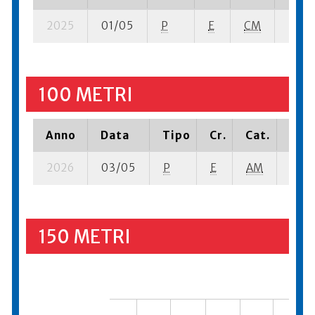
2025
01/05
P
E
CM
5 se-
100 METRI
Anno
Data
Tipo
Cr.
Cat.
Piaz
2026
03/05
P
E
AM
5 se-
150 METRI