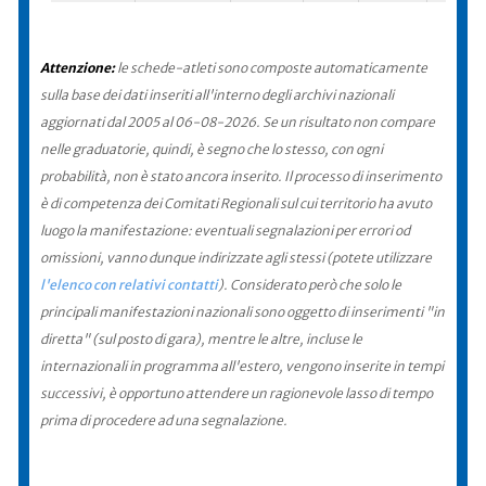
Attenzione:
le schede-atleti sono composte automaticamente
sulla base dei dati inseriti all'interno degli archivi nazionali
aggiornati dal 2005 al 06-08-2026. Se un risultato non compare
nelle graduatorie, quindi, è segno che lo stesso, con ogni
probabilità, non è stato ancora inserito. Il processo di inserimento
è di competenza dei Comitati Regionali sul cui territorio ha avuto
luogo la manifestazione: eventuali segnalazioni per errori od
omissioni, vanno dunque indirizzate agli stessi (potete utilizzare
l'elenco con relativi contatti
). Considerato però che solo le
principali manifestazioni nazionali sono oggetto di inserimenti "in
diretta" (sul posto di gara), mentre le altre, incluse le
internazionali in programma all'estero, vengono inserite in tempi
successivi, è opportuno attendere un ragionevole lasso di tempo
prima di procedere ad una segnalazione.