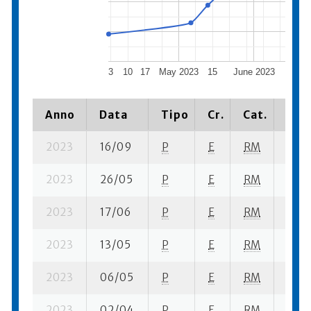
3
10
17
May 2023
15
June 2023
19
Anno
Data
Tipo
Cr.
Cat.
Piaz
2023
16/09
P
E
RM
6 su-
2023
26/05
P
E
RM
10 se
2023
17/06
P
E
RM
6 su-
2023
13/05
P
E
RM
6 se
2023
06/05
P
E
RM
4 se
2023
02/04
P
E
RM
6 se