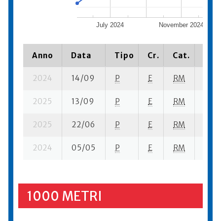
July 2024
November 2024
Anno
Data
Tipo
Cr.
Cat.
Piaz
2024
14/09
P
E
RM
4 se
2025
13/09
P
E
RM
6 se
2025
22/06
P
E
RM
6 se
2024
05/05
P
E
RM
13 se
1000 METRI