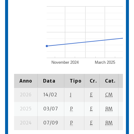
November 2024
March 2025
Anno
Data
Tipo
Cr.
Cat.
Piaz
2026
14/02
I
E
CM
5 ba
2025
03/07
P
E
RM
1 se-
2024
07/09
P
E
RM
3 se-