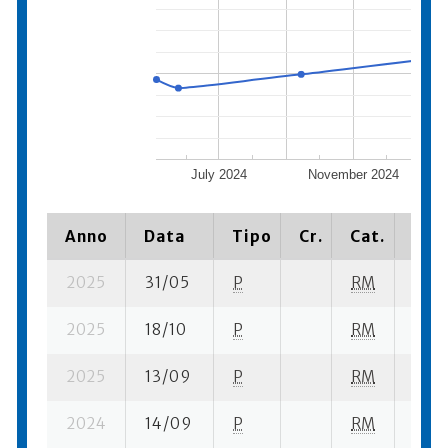
July 2024
November 2024
Anno
Data
Tipo
Cr.
Cat.
Piaz
2025
31/05
P
RM
1 se-
2025
18/10
P
RM
6 su-
2025
13/09
P
RM
12 se
2024
14/09
P
RM
14 se