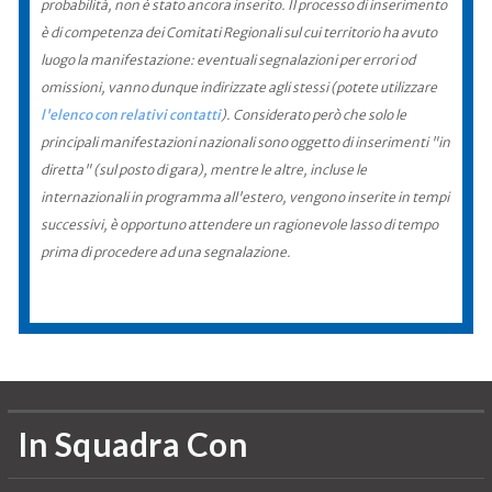
probabilità, non è stato ancora inserito. Il processo di inserimento
è di competenza dei Comitati Regionali sul cui territorio ha avuto
luogo la manifestazione: eventuali segnalazioni per errori od
omissioni, vanno dunque indirizzate agli stessi (potete utilizzare
l'elenco con relativi contatti
). Considerato però che solo le
principali manifestazioni nazionali sono oggetto di inserimenti "in
diretta" (sul posto di gara), mentre le altre, incluse le
internazionali in programma all'estero, vengono inserite in tempi
successivi, è opportuno attendere un ragionevole lasso di tempo
prima di procedere ad una segnalazione.
In Squadra Con