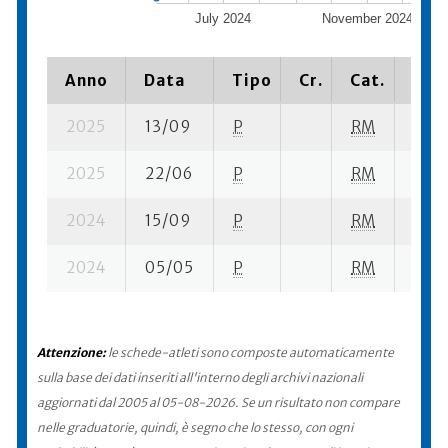
July 2024
November 2024
Anno
Data
Tipo
Cr.
Cat.
Piaz
2025
13/09
P
RM
33 su
2025
22/06
P
RM
12 su
2024
15/09
P
RM
30 s
2024
05/05
P
RM
15 su
Attenzione:
le schede-atleti sono composte automaticamente
sulla base dei dati inseriti all'interno degli archivi nazionali
aggiornati dal 2005 al 05-08-2026. Se un risultato non compare
nelle graduatorie, quindi, è segno che lo stesso, con ogni