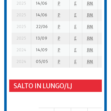
2025
14/06
P
E
RM
1 fi- 
2025
14/06
P
E
RM
1 ba
2025
22/06
P
E
RM
6 se-
2025
13/09
P
E
RM
6 se
2024
14/09
P
E
RM
5 se
2024
05/05
P
E
RM
2 se
SALTO IN LUNGO/LJ