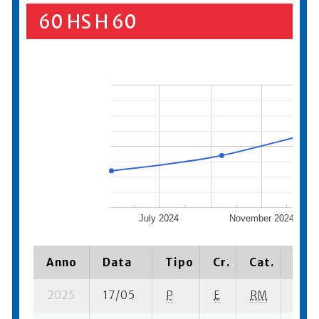
60 HS H 60
July 2024
November 2024
Anno
Data
Tipo
Cr.
Cat.
Piaz
2025
17/05
P
E
RM
2 se