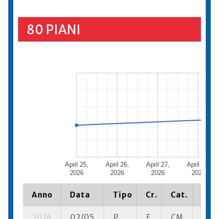
80 PIANI
April 25,
April 26,
April 27,
April 28,
2026
2026
2026
2026
Anno
Data
Tipo
Cr.
Cat.
Piaz
2026
02/05
P
E
CM
3 se-