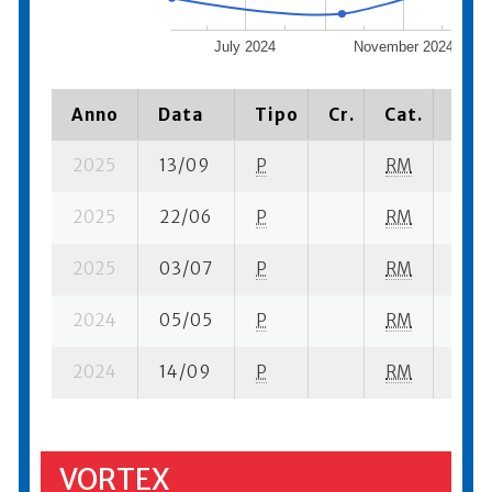
July 2024
November 2024
Anno
Data
Tipo
Cr.
Cat.
Piaz
2025
13/09
P
RM
20 s
2025
22/06
P
RM
11 su
2025
03/07
P
RM
8 su-
2024
05/05
P
RM
22 su
2024
14/09
P
RM
21 se
VORTEX