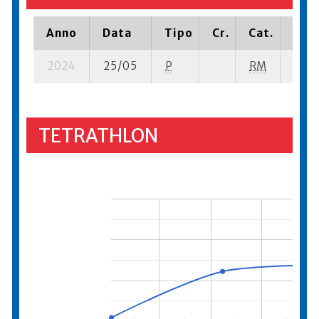
Anno
Data
Tipo
Cr.
Cat.
Piaz
2024
25/05
P
RM
5 su-
TETRATHLON