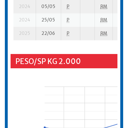
2024
05/05
P
RM
9 su-
2024
25/05
P
RM
5 su-
2025
22/06
P
RM
12 su
PESO/SP KG 2.000