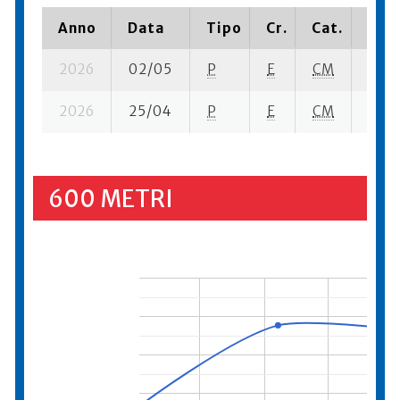
Anno
Data
Tipo
Cr.
Cat.
Piaz
2026
02/05
P
E
CM
5 se-
2026
25/04
P
E
CM
4 se-
600 METRI