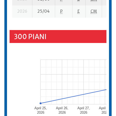
2026
25/04
P
E
CM
4 se-
300 PIANI
April 25,
April 26,
April 27,
April 28,
2026
2026
2026
2026