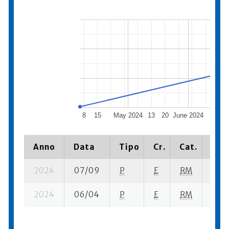
8
15
May 2024
13
20
June 2024
17
Anno
Data
Tipo
Cr.
Cat.
Piaz
2024
07/09
P
E
RM
8 su-
2024
06/04
P
E
RM
5 se