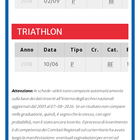
2018
02/09
P
RF
6 su- 
TRIATHLON
Anno
Data
Tipo
Cr.
Cat.
Piazz
2018
10/06
P
RF
1 su- 1
Attenzione:
le schede-atleti sono composte automaticamente
sulla base dei dati inseriti all'interno degli archivi nazionali
aggiornati dal 2005 al 07-08-2026. Se un risultato non compare
nelle graduatorie, quindi, è segno che lo stesso, con ogni
probabilità, non è stato ancora inserito. Il processo di inserimento
è di competenza dei Comitati Regionali sul cui territorio ha avuto
luogo la manifestazione: eventuali segnalazioni per errori od