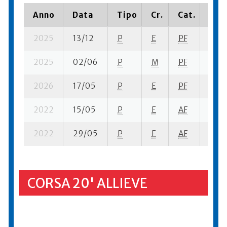
Anno
Data
Tipo
Cr.
Cat.
Piaz
2025
13/12
P
E
PF
4 se-
2025
02/06
P
M
PF
8 su-
2026
17/05
P
E
PF
7 su-
2022
15/05
P
E
AF
4 su-
2022
29/05
P
E
AF
4 su-
CORSA 20' ALLIEVE