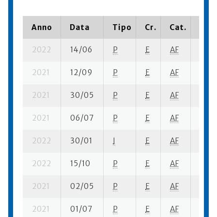
Anno
Data
Tipo
Cr.
Cat.
Piaz
2022
14/06
P
E
AF
9 se-
2021
12/09
P
E
AF
5 su-
2021
30/05
P
E
AF
7 se-
2021
06/07
P
E
AF
4 su-
2022
30/01
I
E
AF
6 su-
2022
15/10
P
E
AF
4 su-
2021
02/05
P
E
AF
3 su-
2021
01/07
P
E
AF
7 su-