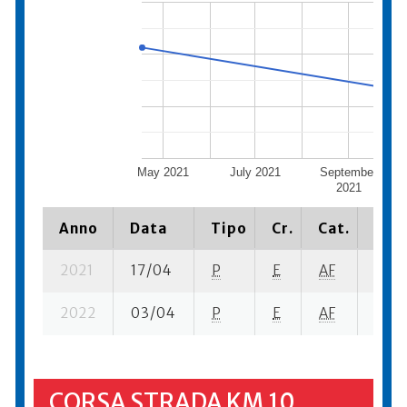
May 2021
July 2021
September
N
2021
Anno
Data
Tipo
Cr.
Cat.
Piaz
2021
17/04
P
E
AF
3 su-
2022
03/04
P
E
AF
5 su-
CORSA STRADA KM 10