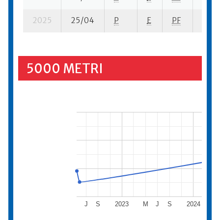
2025
25/04
P
E
PF
16 su
5000 METRI
J
S
2023
M
J
S
2024
M