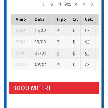
J
S
N
2020
M
M
J
S
Anno
Data
Tipo
Cr.
Cat.
Piaz
2019
15/09
P
E
CF
2 su-
2019
19/05
P
E
CF
5 su-
2020
27/09
P
E
CF
3 su-
2022
09/04
P
E
AF
2 su-
3000 METRI