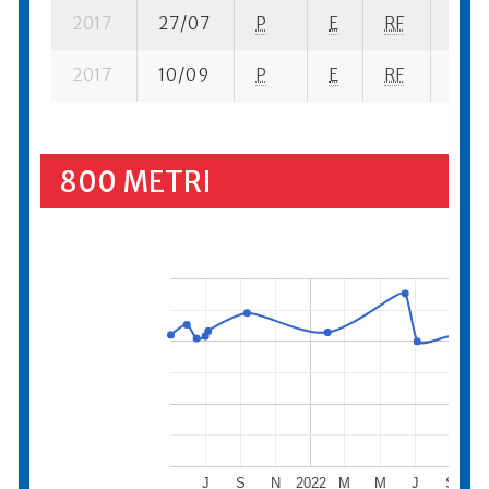
2017
27/07
P
E
RF
4 su-
2017
10/09
P
E
RF
2 su-
800 METRI
J
S
N
2022
M
M
J
S