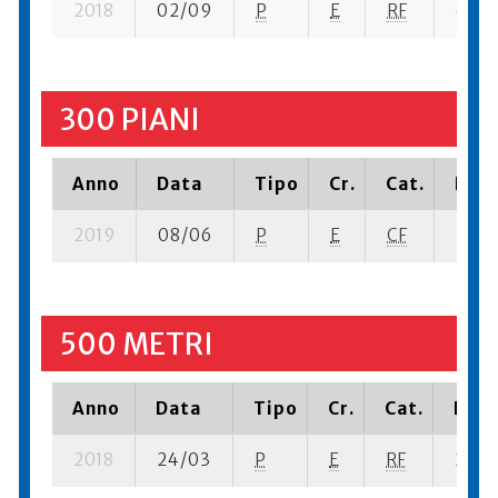
2018
02/09
P
E
RF
6 su- 
300 PIANI
Anno
Data
Tipo
Cr.
Cat.
Piaz
2019
08/06
P
E
CF
2 se-
500 METRI
Anno
Data
Tipo
Cr.
Cat.
Piaz
2018
24/03
P
E
RF
2 su- 