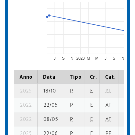
J
S
N
2023
M
M
J
S
N
202
Anno
Data
Tipo
Cr.
Cat.
Piaz
2025
18/10
P
E
PF
6 su-
2022
22/05
P
E
AF
1 su- 
2022
08/05
P
E
AF
1 su- 
2025
22/06
P
E
PF
11 su-