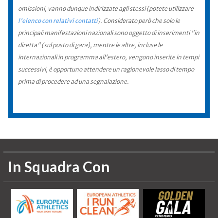
omissioni, vanno dunque indirizzate agli stessi (potete utilizzare
l'elenco con relativi contatti
). Considerato però che solo le
principali manifestazioni nazionali sono oggetto di inserimenti "in
diretta" (sul posto di gara), mentre le altre, incluse le
internazionali in programma all'estero, vengono inserite in tempi
successivi, è opportuno attendere un ragionevole lasso di tempo
prima di procedere ad una segnalazione.
In Squadra Con