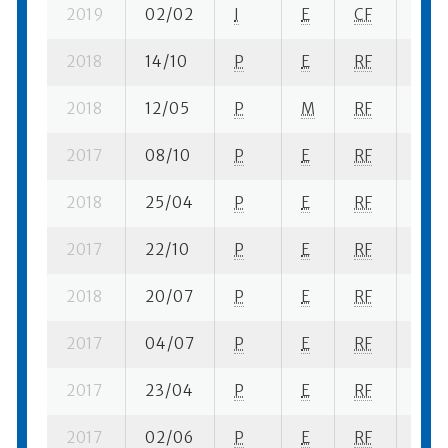
2019
02/02
I
E
CF
9 se
2018
14/10
P
E
RF
4 su
2018
12/05
P
M
RF
2 se
2017
08/10
P
E
RF
1 se-
2018
25/04
P
E
RF
6 se
2017
22/10
P
E
RF
7 su-
2018
20/07
P
E
RF
15 s
2017
04/07
P
E
RF
6 su-
2017
23/04
P
E
RF
2 su-
2017
02/06
P
E
RF
9 se