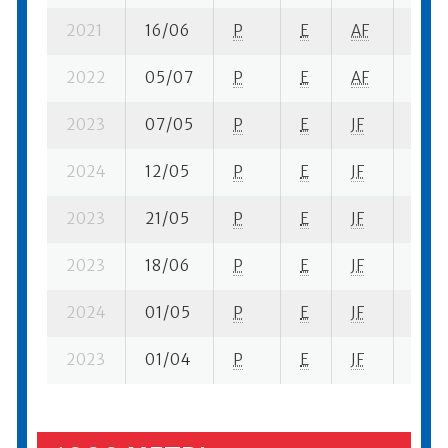
2021
16/06
P
E
AF
9 su-
2022
05/07
P
E
AF
4 su-
2023
07/05
P
E
JF
7 se-
2024
12/05
P
E
JF
2 su-
2023
21/05
P
E
JF
7 su-
2023
18/06
P
E
JF
4 su-
2024
01/05
P
E
JF
8 su-
2023
01/04
P
E
JF
9 se-