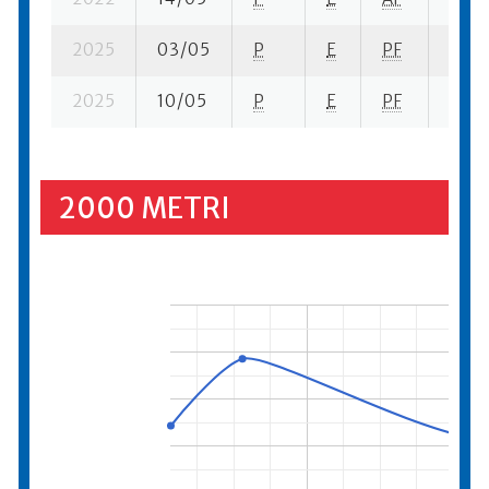
2025
03/05
P
E
PF
5 su-
2025
10/05
P
E
PF
10 su
2000 METRI