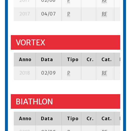
2017
02/06
P
RF
22 su
2017
04/07
P
RF
15 su-
VORTEX
Anno
Data
Tipo
Cr.
Cat.
Piaz
2018
02/09
P
RF
6 su- 
BIATHLON
Anno
Data
Tipo
Cr.
Cat.
Piaz