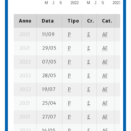
M
J
S
2022
M
J
S
2023
Anno
Data
Tipo
Cr.
Cat.
Piaz
2021
11/09
P
E
AF
2 su-
2021
29/05
P
E
AF
3 su-
2022
07/05
P
E
AF
4 su-
2022
28/05
P
E
AF
6 su-
2022
19/07
P
E
AF
7 su-
2021
25/04
P
E
AF
6 su-
2021
27/07
P
E
AF
2 su-
2022
14/05
P
E
AF
9 su-