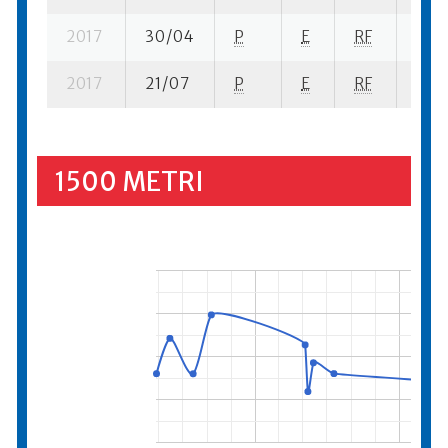
2017
30/04
P
E
RF
1 su-
2017
21/07
P
E
RF
17 se
1500 METRI