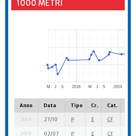
1000 METRI
M
J
S
2018
M
J
S
2019
M
Anno
Data
Tipo
Cr.
Cat.
Pia
2019
27/10
P
E
CF
4 su
2019
02/07
P
E
CF
2 su-