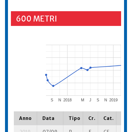
600 METRI
S
N
2018
M
J
S
N
2019
M
Anno
Data
Tipo
Cr.
Cat.
Piaz
2019
07/09
P
E
CF
2 su-