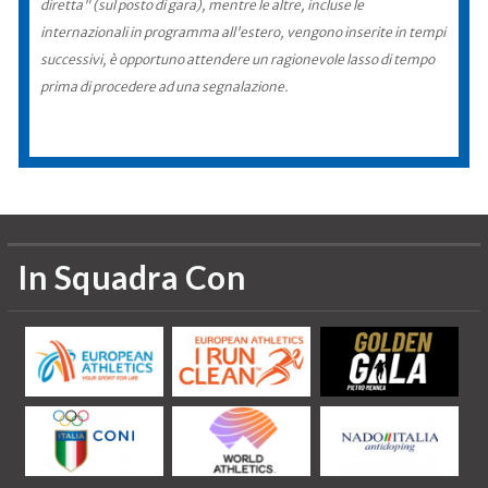
diretta" (sul posto di gara), mentre le altre, incluse le
internazionali in programma all'estero, vengono inserite in tempi
successivi, è opportuno attendere un ragionevole lasso di tempo
prima di procedere ad una segnalazione.
In Squadra Con