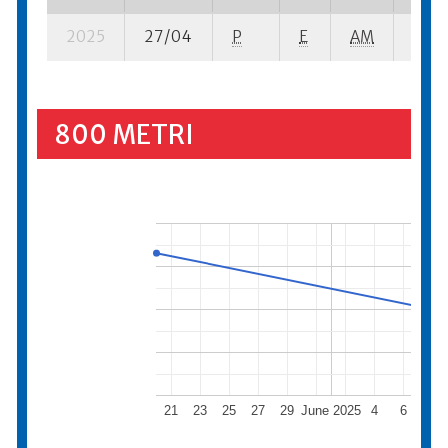
2025
27/04
P
E
AM
5 se-
800 METRI
21
23
25
27
29
June 2025
4
6
8