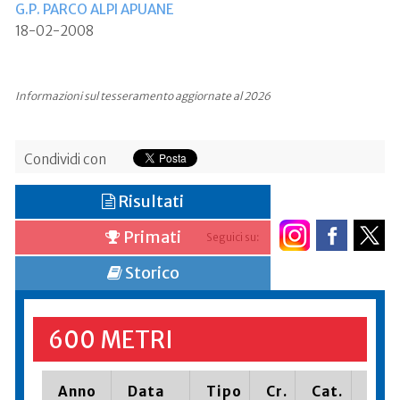
G.P. PARCO ALPI APUANE
18-02-2008
Informazioni sul tesseramento aggiornate al 2026
Condividi con
Risultati
Primati
Seguici su:
Storico
600 METRI
Anno
Data
Tipo
Cr.
Cat.
Piaz