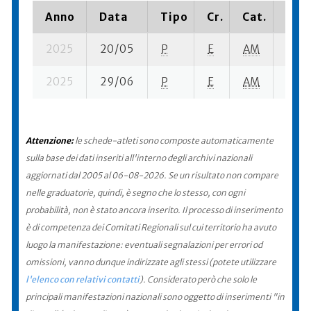
Anno
Data
Tipo
Cr.
Cat.
Piaz
2025
20/05
P
E
AM
6 se-
2025
29/06
P
E
AM
7 se-
Attenzione:
le schede-atleti sono composte automaticamente
sulla base dei dati inseriti all'interno degli archivi nazionali
aggiornati dal 2005 al 06-08-2026. Se un risultato non compare
nelle graduatorie, quindi, è segno che lo stesso, con ogni
probabilità, non è stato ancora inserito. Il processo di inserimento
è di competenza dei Comitati Regionali sul cui territorio ha avuto
luogo la manifestazione: eventuali segnalazioni per errori od
omissioni, vanno dunque indirizzate agli stessi (potete utilizzare
l'elenco con relativi contatti
). Considerato però che solo le
principali manifestazioni nazionali sono oggetto di inserimenti "in