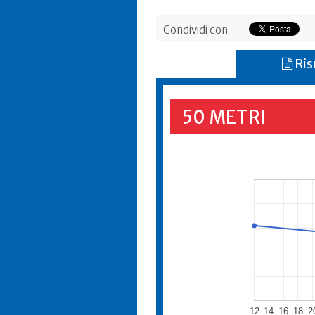
Condividi con
Ris
50 METRI
12
14
16
18
2