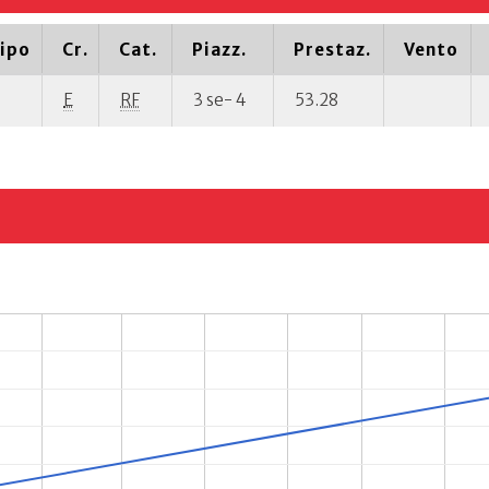
ipo
Cr.
Cat.
Piazz.
Prestaz.
Vento
E
RF
3 se- 4
53.28