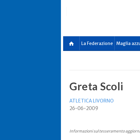
Skip
to
main
content
La Federazione
Maglia azz
Greta Scoli
ATLETICA LIVORNO
26-06-2009
Informazioni sul tesseramento aggiorn