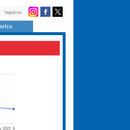
Seguici su:
orico
y 2022
6