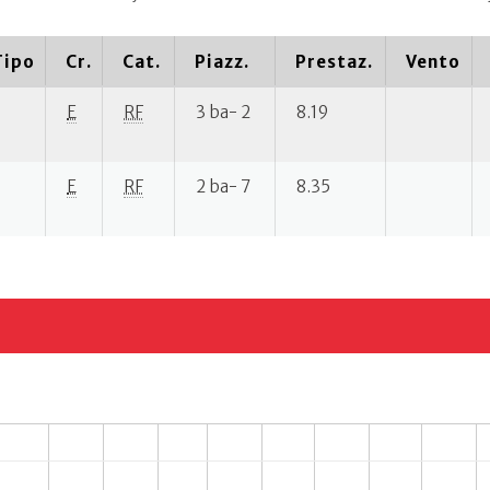
Tipo
Cr.
Cat.
Piazz.
Prestaz.
Vento
E
RF
3 ba- 2
8.19
E
RF
2 ba- 7
8.35