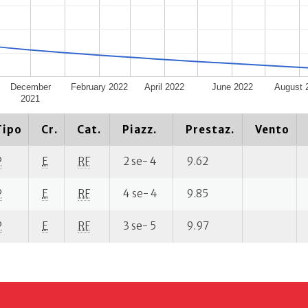
December
February 2022
April 2022
June 2022
August 
2021
Tipo
Cr.
Cat.
Piazz.
Prestaz.
Vento
P
E
RF
2 se- 4
9.62
P
E
RF
4 se- 4
9.85
P
E
RF
3 se- 5
9.97