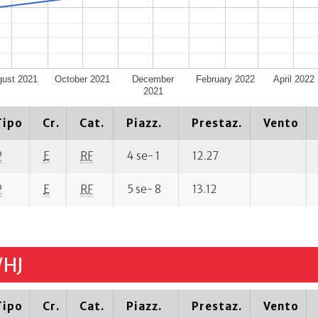
ust 2021
October 2021
December
February 2022
April 2022
2021
Tipo
Cr.
Cat.
Piazz.
Prestaz.
Vento
P
E
RF
4 se- 1
12.27
P
E
RF
5 se- 8
13.12
/HJ
Tipo
Cr.
Cat.
Piazz.
Prestaz.
Vento