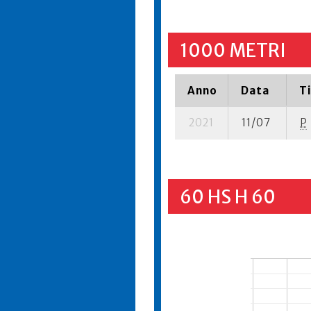
1000 METRI
Anno
Data
T
2021
11/07
P
60 HS H 60