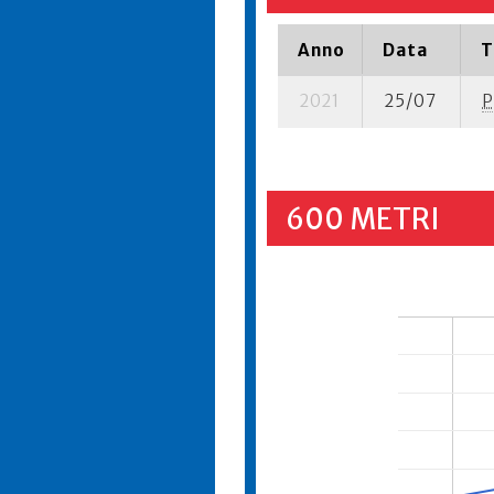
Anno
Data
T
2021
25/07
P
600 METRI