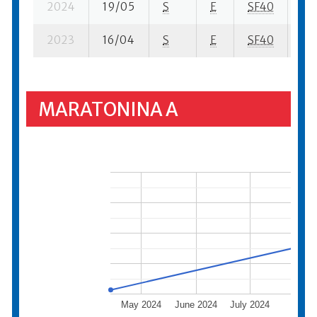
2024
19/05
S
E
SF40
182
2023
16/04
S
E
SF40
772
MARATONINA A
May 2024
June 2024
July 2024
Augus
2024