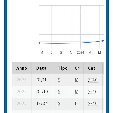
M
J
S
N
2024
M
M
J
Anno
Data
Tipo
Cr.
Cat.
Pi
2025
01/11
S
M
SF40
59 
2025
05/10
S
M
SF40
534
2025
13/04
S
E
SF40
293