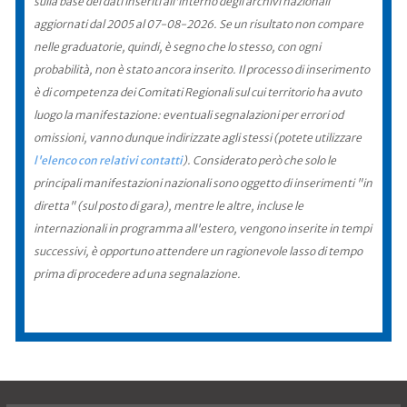
sulla base dei dati inseriti all'interno degli archivi nazionali
aggiornati dal 2005 al 07-08-2026. Se un risultato non compare
nelle graduatorie, quindi, è segno che lo stesso, con ogni
probabilità, non è stato ancora inserito. Il processo di inserimento
è di competenza dei Comitati Regionali sul cui territorio ha avuto
luogo la manifestazione: eventuali segnalazioni per errori od
omissioni, vanno dunque indirizzate agli stessi (potete utilizzare
l'elenco con relativi contatti
). Considerato però che solo le
principali manifestazioni nazionali sono oggetto di inserimenti "in
diretta" (sul posto di gara), mentre le altre, incluse le
internazionali in programma all'estero, vengono inserite in tempi
successivi, è opportuno attendere un ragionevole lasso di tempo
prima di procedere ad una segnalazione.