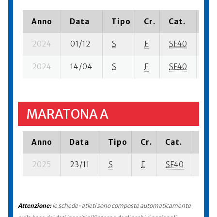
Anno
Data
Tipo
Cr.
Cat.
Pi
2024
01/12
S
E
SF40
108
2024
14/04
S
E
SF40
148
MARATONA A
Anno
Data
Tipo
Cr.
Cat.
Pia
2025
23/11
S
E
SF40
1508
Attenzione:
le schede-atleti sono composte automaticamente