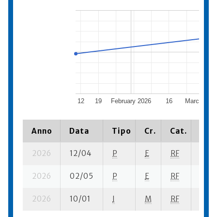
12
19
February 2026
16
March 202
Anno
Data
Tipo
Cr.
Cat.
Piaz
2026
12/04
P
E
RF
1 se-
2026
02/05
P
E
RF
6 se-
2026
10/01
I
M
RF
3 se-