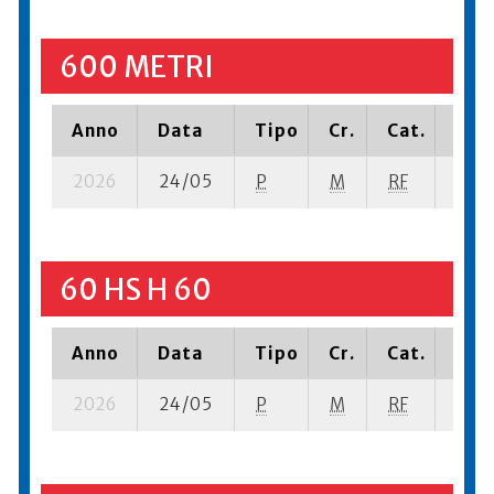
600 METRI
Anno
Data
Tipo
Cr.
Cat.
Piaz
2026
24/05
P
M
RF
9 se
60 HS H 60
Anno
Data
Tipo
Cr.
Cat.
Piaz
2026
24/05
P
M
RF
1 se-