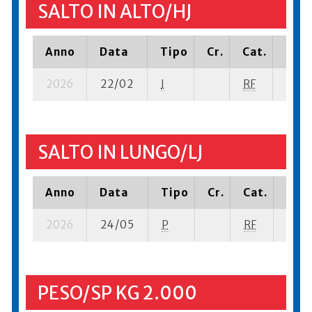
SALTO IN ALTO/HJ
Anno
Data
Tipo
Cr.
Cat.
Piaz
2026
22/02
I
RF
14 se
SALTO IN LUNGO/LJ
Anno
Data
Tipo
Cr.
Cat.
Piaz
2026
24/05
P
RF
24 s
PESO/SP KG 2.000