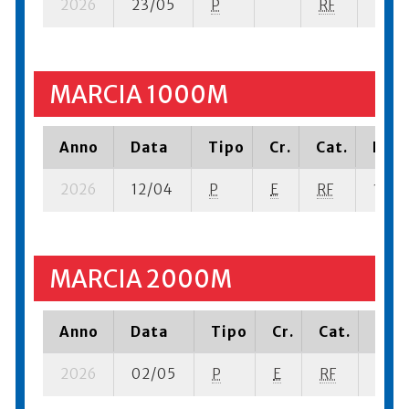
2026
23/05
P
RF
28 su
MARCIA 1000M
Anno
Data
Tipo
Cr.
Cat.
Piaz
2026
12/04
P
E
RF
10 se
MARCIA 2000M
Anno
Data
Tipo
Cr.
Cat.
Piaz
2026
02/05
P
E
RF
15 su