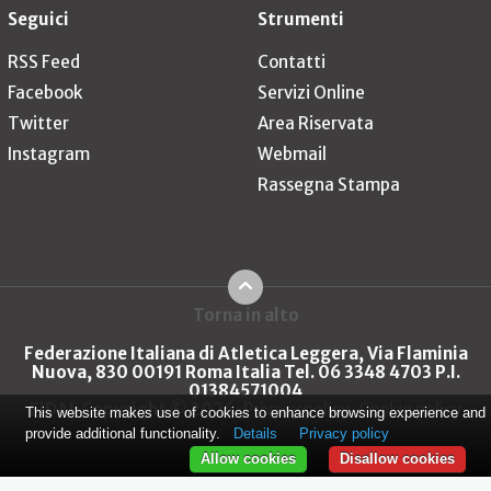
Seguici
Strumenti
RSS Feed
Contatti
Facebook
Servizi Online
Twitter
Area Riservata
Instagram
Webmail
Rassegna Stampa
Torna in alto
Federazione Italiana di Atletica Leggera, Via Flaminia
Nuova, 830 00191 Roma Italia Tel. 06 3348 4703 P.I.
01384571004
FIDAL Copyright © 2026
Privacy policy
Cookie policy
This website makes use of cookies to enhance browsing experience and
provide additional functionality.
Details
Privacy policy
Allow cookies
Disallow cookies