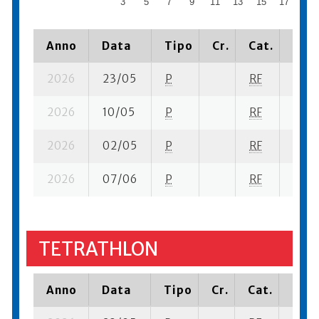
3
5
7
9
11
13
15
17
19
Anno
Data
Tipo
Cr.
Cat.
Piaz
2026
23/05
P
RF
3 se-
2026
10/05
P
RF
1 su- 
2026
02/05
P
RF
4 su-
2026
07/06
P
RF
18 su
TETRATHLON
Anno
Data
Tipo
Cr.
Cat.
Piaz