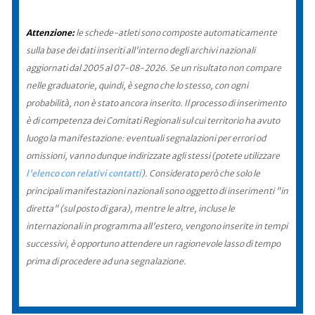
Attenzione:
le schede-atleti sono composte automaticamente
sulla base dei dati inseriti all'interno degli archivi nazionali
aggiornati dal 2005 al 07-08-2026. Se un risultato non compare
nelle graduatorie, quindi, è segno che lo stesso, con ogni
probabilità, non è stato ancora inserito. Il processo di inserimento
è di competenza dei Comitati Regionali sul cui territorio ha avuto
luogo la manifestazione: eventuali segnalazioni per errori od
omissioni, vanno dunque indirizzate agli stessi (potete utilizzare
l'elenco con relativi contatti
). Considerato però che solo le
principali manifestazioni nazionali sono oggetto di inserimenti "in
diretta" (sul posto di gara), mentre le altre, incluse le
internazionali in programma all'estero, vengono inserite in tempi
successivi, è opportuno attendere un ragionevole lasso di tempo
prima di procedere ad una segnalazione.