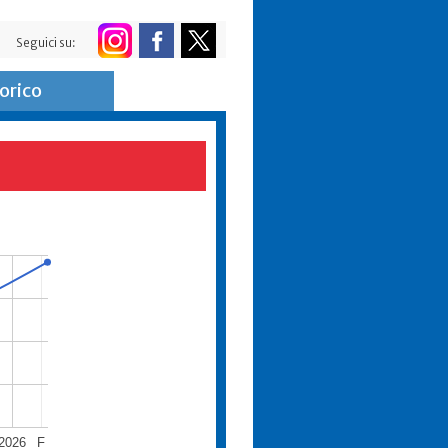
Seguici su:
orico
2026
F