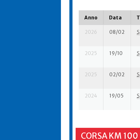
Anno
Data
T
2026
08/02
S
2025
19/10
S
2025
02/02
S
2024
19/05
S
CORSA KM 100