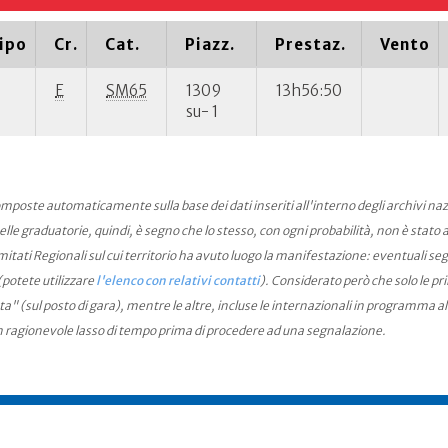
ipo
Cr.
Cat.
Piazz.
Prestaz.
Vento
E
SM65
1309
13h56:50
su- 1
mposte automaticamente sulla base dei dati inseriti all'interno degli archivi na
le graduatorie, quindi, è segno che lo stesso, con ogni probabilità, non è stato an
ati Regionali sul cui territorio ha avuto luogo la manifestazione: eventuali seg
(potete utilizzare
l'elenco con relativi contatti
). Considerato però che solo le pr
ta" (sul posto di gara), mentre le altre, incluse le internazionali in programma a
n ragionevole lasso di tempo prima di procedere ad una segnalazione.