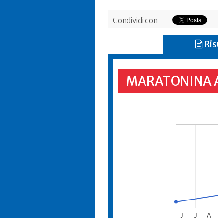
Condividi con
Ris
MARATONINA 
J
J
A