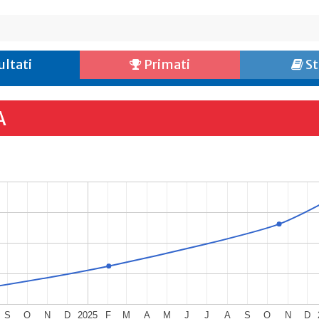
ultati
Primati
St
A
S
O
N
D
2025
F
M
A
M
J
J
A
S
O
N
D