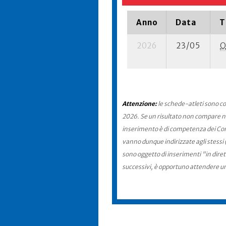
Anno
Data
T
2026
23/05
O
Attenzione:
le schede-atleti sono co
2026. Se un risultato non compare nel
inserimento è di competenza dei Comit
vanno dunque indirizzate agli stessi 
sono oggetto di inserimenti "in diret
successivi, è opportuno attendere u