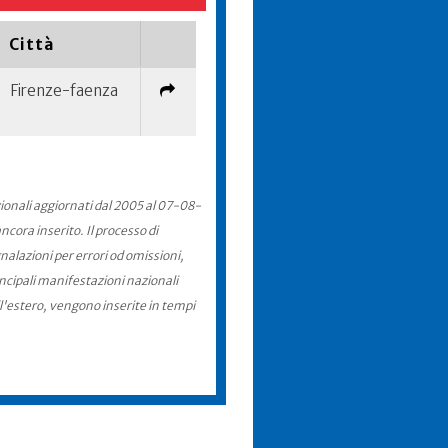
Città
Firenze-faenza
zionali aggiornati dal 2005 al 07-08-
cora inserito. Il processo di
nalazioni per errori od omissioni,
incipali manifestazioni nazionali
ll'estero, vengono inserite in tempi