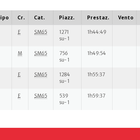
ipo
Cr.
Cat.
Piazz.
Prestaz.
Vento
E
SM65
1271
1h44:49
su- 1
M
SM65
756
1h49:54
su- 1
E
SM65
1284
1h55:37
su- 1
E
SM65
539
1h59:37
su- 1