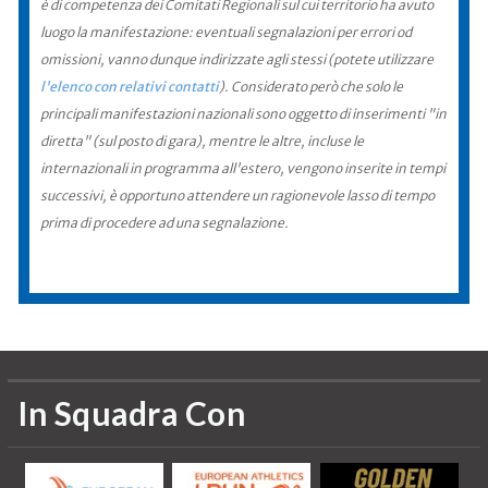
è di competenza dei Comitati Regionali sul cui territorio ha avuto
luogo la manifestazione: eventuali segnalazioni per errori od
omissioni, vanno dunque indirizzate agli stessi (potete utilizzare
l'elenco con relativi contatti
). Considerato però che solo le
principali manifestazioni nazionali sono oggetto di inserimenti "in
diretta" (sul posto di gara), mentre le altre, incluse le
internazionali in programma all'estero, vengono inserite in tempi
successivi, è opportuno attendere un ragionevole lasso di tempo
prima di procedere ad una segnalazione.
In Squadra Con