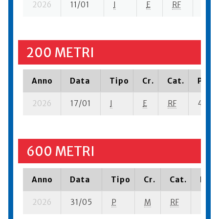
2026
11/01
I
E
RF
3 se
200 METRI
Anno
Data
Tipo
Cr.
Cat.
Piazz
2026
17/01
I
E
RF
4 se- 
600 METRI
Anno
Data
Tipo
Cr.
Cat.
Piaz
2026
31/05
P
M
RF
9 se-