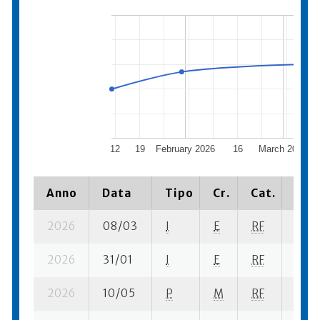
12
19
February 2026
16
March 2026
Anno
Data
Tipo
Cr.
Cat.
Piaz
2026
08/03
I
E
RF
5 ba
2026
31/01
I
E
RF
2 se
2026
10/05
P
M
RF
4 se