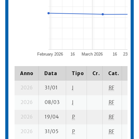
February 2026
16
March 2026
16
23
April
Anno
Data
Tipo
Cr.
Cat.
Piaz
2026
31/01
I
RF
27 su
2026
08/03
I
RF
18 se
2026
19/04
P
RF
17 se
2026
31/05
P
RF
16 su