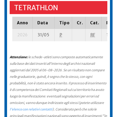
TETRATHLON
Anno
Data
Tipo
Cr.
Cat.
Piaz
2026
31/05
P
RF
17 su-
Attenzione:
le schede-atleti sono composte automaticamente
sulla base dei dati inseriti all'interno degli archivi nazionali
aggiornati dal 2005 al 06-08-2026. Se un risultato non compare
nelle graduatorie, quindi, è segno che lo stesso, con ogni
probabilità, non è stato ancora inserito. Il processo di inserimento
è di competenza dei Comitati Regionali sul cui territorio ha avuto
luogo la manifestazione: eventuali segnalazioni per errori od
omissioni, vanno dunque indirizzate agli stessi (potete utilizzare
l'elenco con relativi contatti
). Considerato però che solo le
principali manifestazioni nazionali sono oggetto di inserimenti "in