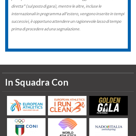
diretta" (sul posto di gara), mentre le altre, incluse le
internazionali in programma all'estero, vengono inserite in tempi
successivi, è opportuno attendere un ragionevole lasso di tempo
prima di procedere ad una segnalazione.
In Squadra Con