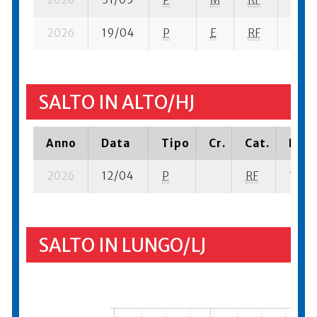
2026
19/04
P
E
RF
7 se-
SALTO IN ALTO/HJ
Anno
Data
Tipo
Cr.
Cat.
Piaz
2026
12/04
P
RF
12 su-
SALTO IN LUNGO/LJ