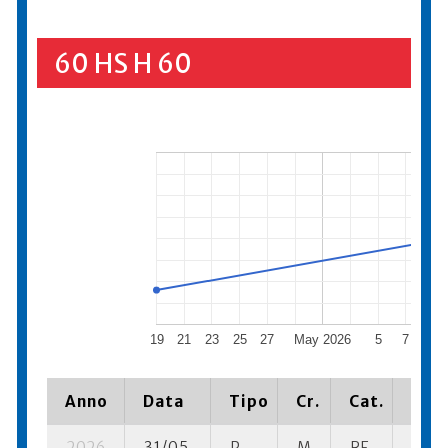
60 HS H 60
19
21
23
25
27
May 2026
5
7
9
Anno
Data
Tipo
Cr.
Cat.
Piaz
2026
31/05
P
M
RF
4 se-