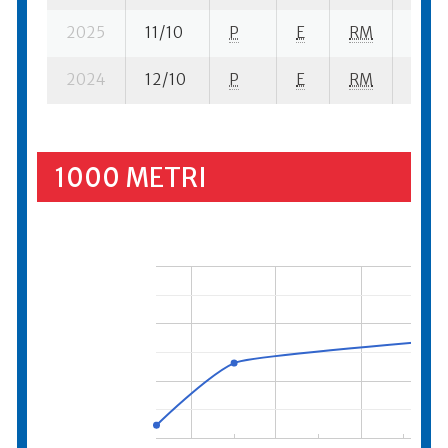
2025
11/10
P
E
RM
11 se
2024
12/10
P
E
RM
17 se
1000 METRI