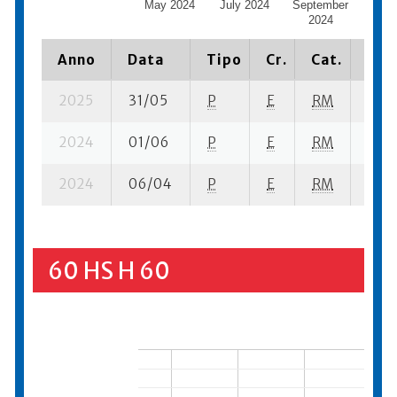
May 2024
July 2024
September
Nove
2024
20
Anno
Data
Tipo
Cr.
Cat.
Piaz
2025
31/05
P
E
RM
10 s
2024
01/06
P
E
RM
14 s
2024
06/04
P
E
RM
15 s
60 HS H 60