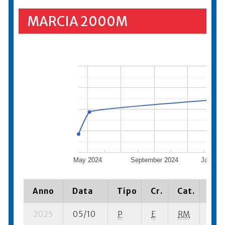
MARCIA 2000M
May 2024
September 2024
January
Anno
Data
Tipo
Cr.
Cat.
Pia
2025
05/10
P
E
RM
19 s