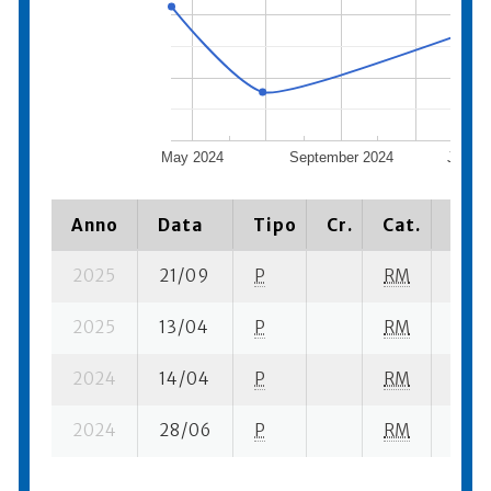
May 2024
September 2024
Januar
Anno
Data
Tipo
Cr.
Cat.
Piaz
2025
21/09
P
RM
20 su
2025
13/04
P
RM
7 su-
2024
14/04
P
RM
7 su-
2024
28/06
P
RM
19 se