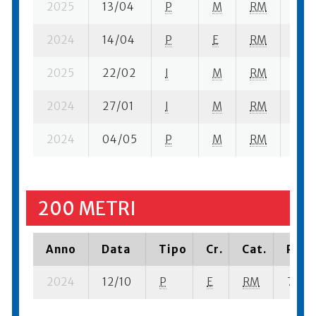
2025
13/04
P
M
RM
6 se
2024
14/04
P
E
RM
4 se
2025
22/02
I
M
RM
4 se
2024
27/01
I
M
RM
5 se
2024
04/05
P
M
RM
3 se
200 METRI
Anno
Data
Tipo
Cr.
Cat.
Piazz
2024
12/10
P
E
RM
7 se-