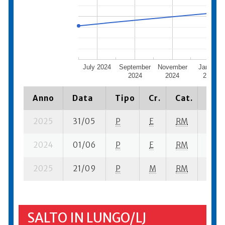
July 2024
September
November
January
2024
2024
2025
Anno
Data
Tipo
Cr.
Cat.
Piaz
2025
31/05
P
E
RM
4 se
2024
01/06
P
E
RM
4 se-
2025
21/09
P
M
RM
6 se-
SALTO IN LUNGO/LJ