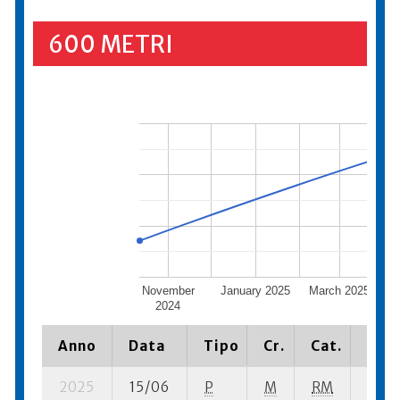
600 METRI
November
January 2025
March 2025
2024
Anno
Data
Tipo
Cr.
Cat.
Piaz
2025
15/06
P
M
RM
7 se-