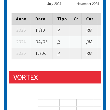
July 2024
November 2024
Anno
Data
Tipo
Cr.
Cat.
Piaz
2025
11/10
P
RM
16 su
2024
04/05
P
RM
7 su-
2025
15/06
P
RM
21 su
VORTEX