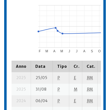
F
M
A
M
J
J
A
S
O
N
Anno
Data
Tipo
Cr.
Cat.
Pia
2025
25/05
P
E
RM
5 se
2025
31/08
P
M
RM
3 se
2024
06/04
P
E
RM
4 se