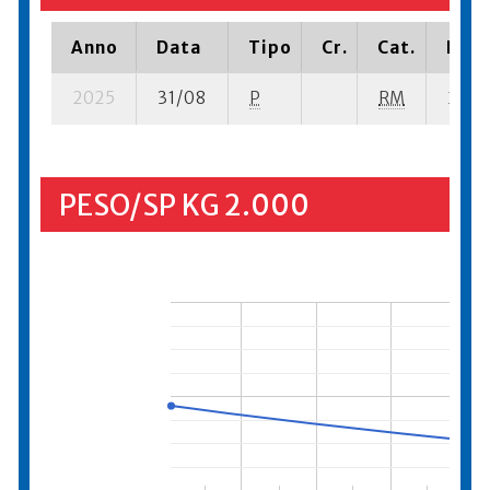
Anno
Data
Tipo
Cr.
Cat.
Piaz
2025
31/08
P
RM
25 su
PESO/SP KG 2.000