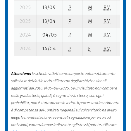
2025
13/09
P
M
RM
4 su
2025
13/04
P
M
RM
6 su
2024
04/05
P
M
RM
8 su
2024
14/04
P
E
RM
8 su
Attenzione:
le schede-atleti sono composte automaticamente
sulla base dei dati inseriti all'interno degli archivi nazionali
aggiornati dal 2005 al 05-08-2026. Se un risultato non compare
nelle graduatorie, quindi, è segno che lo stesso, con ogni
probabilità, non è stato ancora inserito. Il processo di inserimento
è di competenza dei Comitati Regionali sul cui territorio ha avuto
luogo la manifestazione: eventuali segnalazioni per errori od
omissioni, vanno dunque indirizzate agli stessi (potete utilizzare