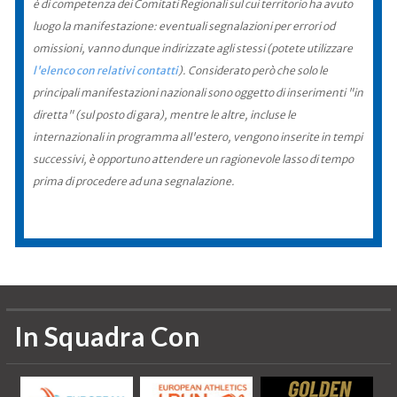
è di competenza dei Comitati Regionali sul cui territorio ha avuto
luogo la manifestazione: eventuali segnalazioni per errori od
omissioni, vanno dunque indirizzate agli stessi (potete utilizzare
l'elenco con relativi contatti
). Considerato però che solo le
principali manifestazioni nazionali sono oggetto di inserimenti "in
diretta" (sul posto di gara), mentre le altre, incluse le
internazionali in programma all'estero, vengono inserite in tempi
successivi, è opportuno attendere un ragionevole lasso di tempo
prima di procedere ad una segnalazione.
In Squadra Con