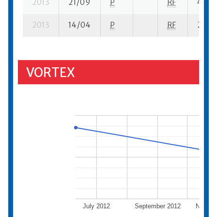
2013
21/09
P
RF
41 su-
2013
14/04
P
RF
24 se
VORTEX
July 2012
September 2012
Novemb