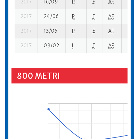
2017
16/09
P
E
AF
3 se-
2017
24/06
P
E
AF
6 se-
2017
13/05
P
E
AF
8 se-
2017
09/02
I
E
AF
4 se-
800 METRI