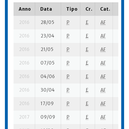
Anno
Data
Tipo
Cr.
Cat.
Piaz
2016
28/05
P
E
AF
3 se-
2016
23/04
P
E
AF
4 se-
2016
21/05
P
E
AF
1 se-
2016
07/05
P
E
AF
6 se-
2016
04/06
P
E
AF
6 se-
2016
30/04
P
E
AF
6 se-
2016
17/09
P
E
AF
4 se-
2017
09/09
P
E
AF
8 su-