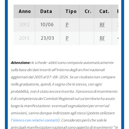
Anno
Data
Tipo
Cr.
Cat.
Piaz
2012
10/06
P
RF
27 se
2013
23/03
P
RF
42 su
Attenzione:
le schede-atleti sono composte automaticamente
sulla base dei dati inseriti all'interno degli archivi nazionali
aggiornati dal 2005 al 07-08-2026. Se un risultato non compare
nelle graduatorie, quindi, è segno che lo stesso, con ogni
probabilità, non è stato ancora inserito. Il processo di inserimento
è di competenza dei Comitati Regionali sul cui territorio ha avuto
luogo la manifestazione: eventuali segnalazioni per errori od
omissioni, vanno dunque indirizzate agli stessi (potete utilizzare
l'elenco con relativi contatti
). Considerato però che solo le
principali manifestazioni nazionali sono oggetto di inserimenti "in