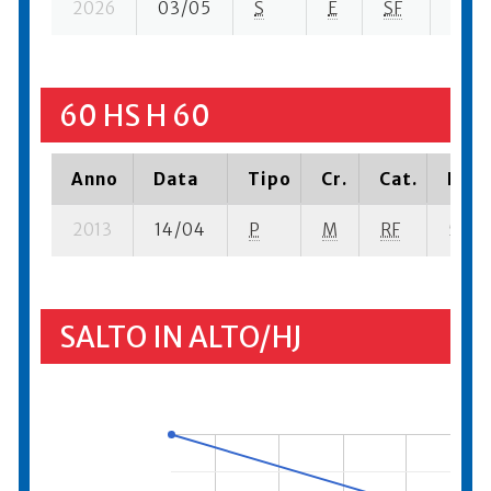
2026
03/05
S
E
SF
994 
60 HS H 60
Anno
Data
Tipo
Cr.
Cat.
Piaz
2013
14/04
P
M
RF
5 se-
SALTO IN ALTO/HJ