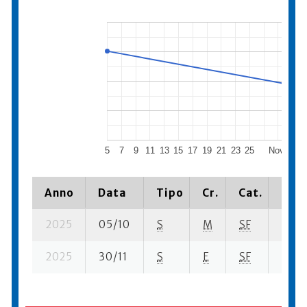
5
7
9
11
13
15
17
19
21
23
25
November
Anno
Data
Tipo
Cr.
Cat.
Piaz
2025
05/10
S
M
SF
62 su
2025
30/11
S
E
SF
334 s