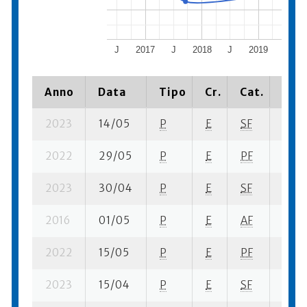
J
2017
J
2018
J
2019
J
Anno
Data
Tipo
Cr.
Cat.
Piaz
2023
14/05
P
E
SF
13 se
2022
29/05
P
E
PF
3 se-
2023
30/04
P
E
SF
5 se-
2016
01/05
P
E
AF
10 su
2022
15/05
P
E
PF
8 se-
2023
15/04
P
E
SF
10 se