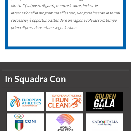
diretta" (sul posto di gara), mentre le altre, incluse le
internazionali in programma all'estero, vengono inserite in tempi
successivi, è opportuno attendere un ragionevole lasso di tempo
prima di procedere ad una segnalazione.
In Squadra Con