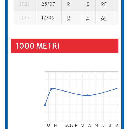
2021
25/07
P
E
PF
5 su-
2017
17/09
P
E
AF
7 se-
1000 METRI
O
N
2013
F
M
A
M
J
J
A
S