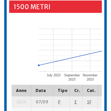
1500 METRI
July 2023
September
November
Janua
2023
2023
202
Anno
Data
Tipo
Cr.
Cat.
Piaz
2024
07/09
P
E
SF
9 su-