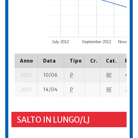
July 2012
September 2012
November 
Anno
Data
Tipo
Cr.
Cat.
Piazz
2012
10/06
P
RF
41 su-
2013
14/04
P
RF
22 se
SALTO IN LUNGO/LJ