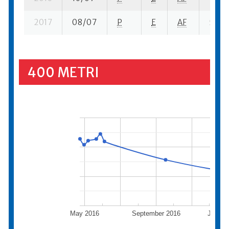
2017
08/07
P
E
AF
5 se-
400 METRI
May 2016
September 2016
Januar