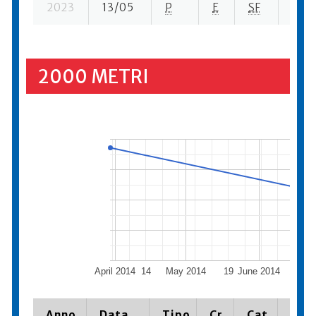
2023
13/05
P
E
SF
14 s
2000 METRI
April 2014
14
May 2014
19
June 2014
16
J
Anno
Data
Tipo
Cr.
Cat.
Piaz