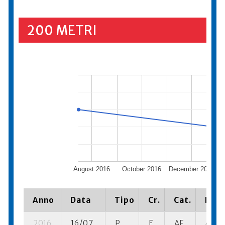
200 METRI
August 2016
October 2016
December 2016
F
Anno
Data
Tipo
Cr.
Cat.
Piaz
2016
16/07
P
E
AF
4 se-