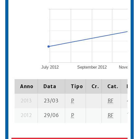
July 2012
September 2012
November 
Anno
Data
Tipo
Cr.
Cat.
Piaz
2013
23/03
P
RF
42 su
2012
29/06
P
RF
7 su- 