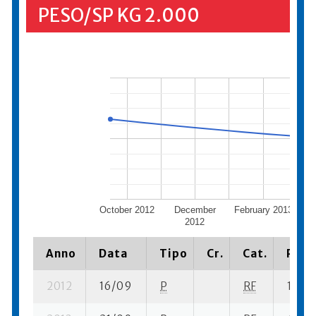
PESO/SP KG 2.000
October 2012
December
February 2013
A
2012
Anno
Data
Tipo
Cr.
Cat.
Piazz
2012
16/09
P
RF
14 se-