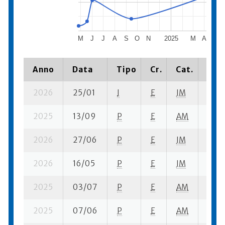
M
J
J
A
S
O
N
2025
M
A
M
Anno
Data
Tipo
Cr.
Cat.
Piaz
2026
25/01
I
E
JM
8 se
2025
13/09
P
E
AM
5 se
2026
27/06
P
E
JM
8 se
2026
16/05
P
E
JM
6 se
2025
03/07
P
E
AM
9 se
2025
07/06
P
E
AM
15 su