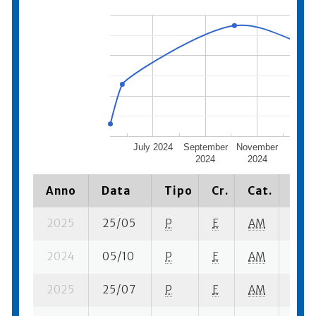
July 2024
September
November
Janu
2024
2024
202
Anno
Data
Tipo
Cr.
Cat.
Piaz
2025
25/05
P
E
AM
7 se
2024
05/10
P
E
AM
7 se
2025
25/07
P
E
AM
6 se