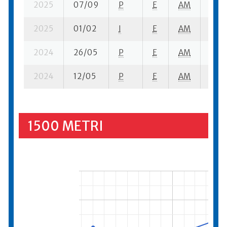
2025
07/09
P
E
AM
5 su-
2025
01/02
I
E
AM
8 se
2024
26/05
P
E
AM
6 se
2024
12/05
P
E
AM
10 s
1500 METRI