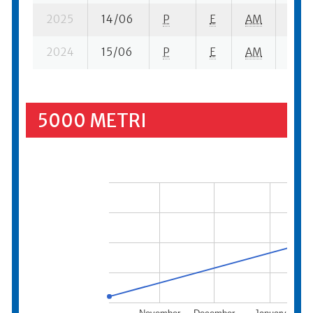
2025
14/06
P
E
AM
14 su
2024
15/06
P
E
AM
14 su
5000 METRI