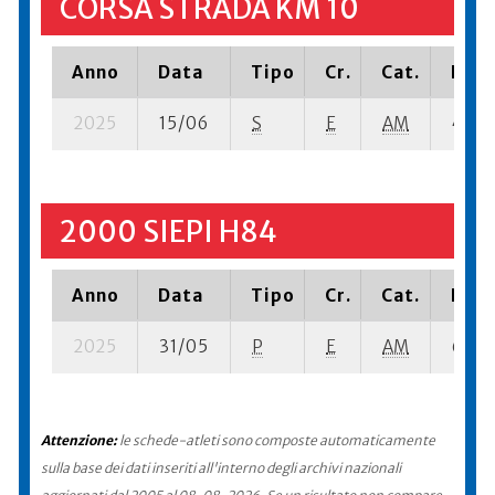
CORSA STRADA KM 10
Anno
Data
Tipo
Cr.
Cat.
Piaz
2025
15/06
S
E
AM
45 su
2000 SIEPI H84
Anno
Data
Tipo
Cr.
Cat.
Piaz
2025
31/05
P
E
AM
6 su- 
Attenzione:
le schede-atleti sono composte automaticamente
sulla base dei dati inseriti all'interno degli archivi nazionali