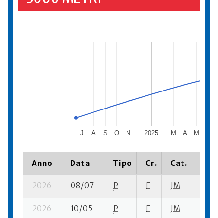
J
A
S
O
N
2025
M
A
M
J
Anno
Data
Tipo
Cr.
Cat.
Piaz
2026
08/07
P
E
JM
9 se-
2026
10/05
P
E
JM
6 su-