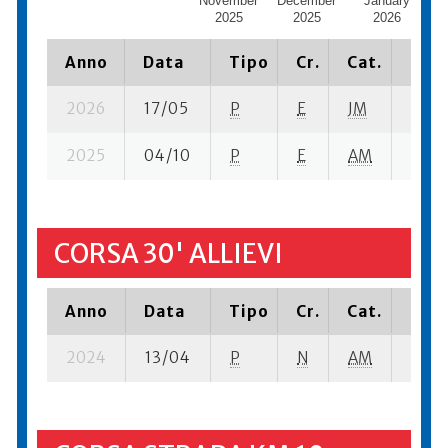
November
December
January
F
2025
2025
2026
Anno
Data
Tipo
Cr.
Cat.
Piaz
2026
17/05
P
E
JM
16 se
2025
04/10
P
E
AM
3 su-
CORSA 30' ALLIEVI
Anno
Data
Tipo
Cr.
Cat.
Piaz
2024
13/04
P
N
AM
6 su-