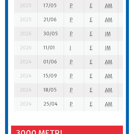
2025
17/05
P
E
AM
9 su-
2025
21/06
P
E
AM
7 se
2026
30/05
P
E
JM
14 su
2026
11/01
I
E
JM
5 se
2024
01/06
P
E
AM
10 su
2024
15/09
P
E
AM
2 su-
2024
18/05
P
E
AM
17 su
2024
25/04
P
E
AM
10 s
3000 METRI