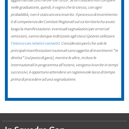
aggiornati dal 2005 al 08-08-2026. Se un risultato non compare
nelle graduatorie, quindi, è segno che lo stesso, con ogni
probabilità, non è stato ancora inserito. Il processo di inserimento
è di competenza dei Comitati Regionali sul cui territorio ha avuto
luogo la manifestazione: eventuali segnalazioni per errori od
omissioni, vanno dunque indirizzate agli stessi (potete utilizzare
l'elenco con relativi contatti
). Considerato però che solo le
principali manifestazioni nazionali sono oggetto di inserimenti "in
diretta" (sul posto di gara), mentre le altre, incluse le
internazionali in programma all'estero, vengono inserite in tempi
successivi, è opportuno attendere un ragionevole lasso di tempo
prima di procedere ad una segnalazione.