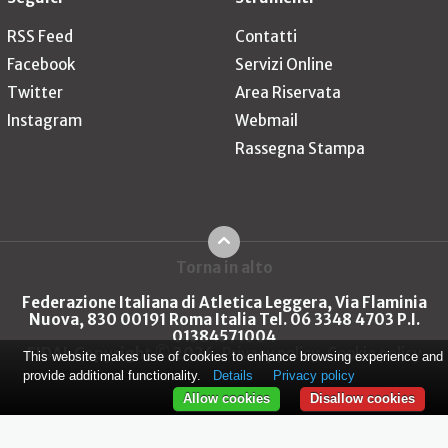
RSS Feed
Contatti
Facebook
Servizi Online
Twitter
Area Riservata
Instagram
Webmail
Rassegna Stampa
Torna in alto
Federazione Italiana di Atletica Leggera, Via Flaminia
Nuova, 830 00191 Roma Italia Tel. 06 3348 4703 P.I.
01384571004
FIDAL Copyright © 2026
Privacy policy
Cookie policy
This website makes use of cookies to enhance browsing experience and
provide additional functionality.
Details
Privacy policy
Allow cookies
Disallow cookies