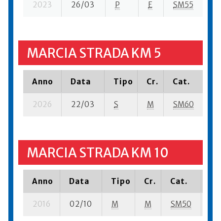
2023
26/03
P
E
SM55
4 
MARCIA STRADA KM 5
Anno
Data
Tipo
Cr.
Cat.
Pi
2026
22/03
S
M
SM60
6 
MARCIA STRADA KM 10
Anno
Data
Tipo
Cr.
Cat.
Pi
2016
02/10
M
M
SM50
3 s