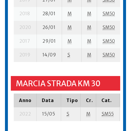
2018
28/01
M
M
SM50
1 
2020
26/01
M
M
SM50
4 
2017
29/01
M
M
SM50
5 
2019
14/09
S
M
SM50
12
MARCIA STRADA KM 30
Anno
Data
Tipo
Cr.
Cat.
Pi
2022
15/05
S
M
SM55
5 s