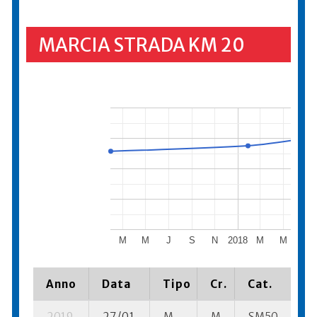
MARCIA STRADA KM 20
M
M
J
S
N
2018
M
M
J
Anno
Data
Tipo
Cr.
Cat.
Pi
2019
27/01
M
M
SM50
1 