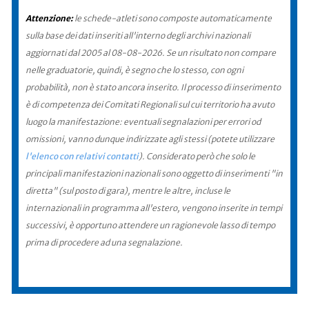
Attenzione:
le schede-atleti sono composte automaticamente
sulla base dei dati inseriti all'interno degli archivi nazionali
aggiornati dal 2005 al 08-08-2026. Se un risultato non compare
nelle graduatorie, quindi, è segno che lo stesso, con ogni
probabilità, non è stato ancora inserito. Il processo di inserimento
è di competenza dei Comitati Regionali sul cui territorio ha avuto
luogo la manifestazione: eventuali segnalazioni per errori od
omissioni, vanno dunque indirizzate agli stessi (potete utilizzare
l'elenco con relativi contatti
). Considerato però che solo le
principali manifestazioni nazionali sono oggetto di inserimenti "in
diretta" (sul posto di gara), mentre le altre, incluse le
internazionali in programma all'estero, vengono inserite in tempi
successivi, è opportuno attendere un ragionevole lasso di tempo
prima di procedere ad una segnalazione.