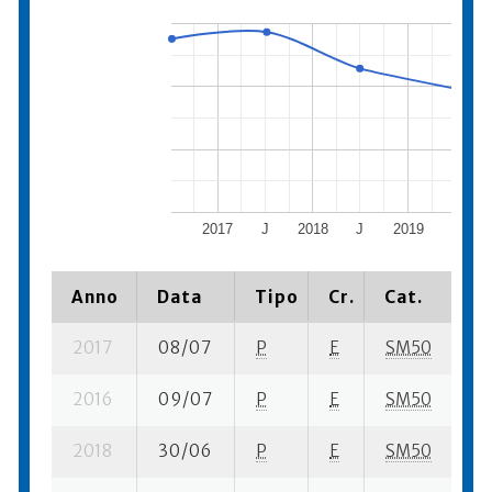
2017
J
2018
J
2019
J
Anno
Data
Tipo
Cr.
Cat.
Pi
2017
08/07
P
E
SM50
1 
2016
09/07
P
E
SM50
1 
2018
30/06
P
E
SM50
3 