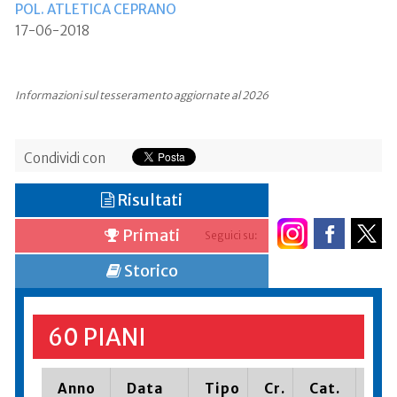
POL. ATLETICA CEPRANO
17-06-2018
Informazioni sul tesseramento aggiornate al 2026
Condividi con
Risultati
Primati
Seguici su:
Storico
60 PIANI
Anno
Data
Tipo
Cr.
Cat.
Pia