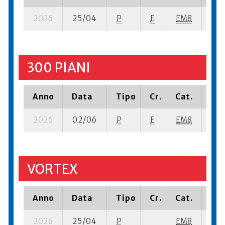
2026
25/04
P
E
EM8
1 se
300 PIANI
Anno
Data
Tipo
Cr.
Cat.
Pia
2026
02/06
P
E
EM8
2 su
VORTEX
Anno
Data
Tipo
Cr.
Cat.
Pia
2026
25/04
P
EM8
7 su