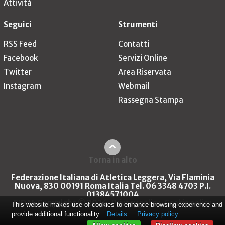
Attività
Seguici
Strumenti
RSS Feed
Contatti
Facebook
Servizi Online
Twitter
Area Riservata
Instagram
Webmail
Rassegna Stampa
Torna in alto
Federazione Italiana di Atletica Leggera, Via Flaminia
Nuova, 830 00191 Roma Italia Tel. 06 3348 4703 P.I.
01384571004
FIDAL Copyright © 2026
Privacy policy
Cookie policy
This website makes use of cookies to enhance browsing experience and
provide additional functionality.
Details
Privacy policy