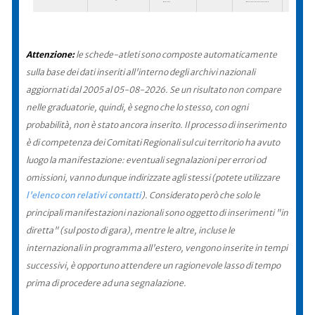
Attenzione:
le schede-atleti sono composte automaticamente
sulla base dei dati inseriti all'interno degli archivi nazionali
aggiornati dal 2005 al 05-08-2026. Se un risultato non compare
nelle graduatorie, quindi, è segno che lo stesso, con ogni
probabilità, non è stato ancora inserito. Il processo di inserimento
è di competenza dei Comitati Regionali sul cui territorio ha avuto
luogo la manifestazione: eventuali segnalazioni per errori od
omissioni, vanno dunque indirizzate agli stessi (potete utilizzare
l'elenco con relativi contatti
). Considerato però che solo le
principali manifestazioni nazionali sono oggetto di inserimenti "in
diretta" (sul posto di gara), mentre le altre, incluse le
internazionali in programma all'estero, vengono inserite in tempi
successivi, è opportuno attendere un ragionevole lasso di tempo
prima di procedere ad una segnalazione.