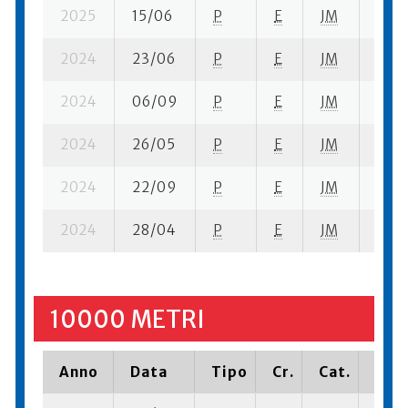
2025
15/06
P
E
JM
7 su-
2024
23/06
P
E
JM
5 su-
2024
06/09
P
E
JM
2 su-
2024
26/05
P
E
JM
5 su-
2024
22/09
P
E
JM
6 su-
2024
28/04
P
E
JM
2 se
10000 METRI
Anno
Data
Tipo
Cr.
Cat.
Piaz