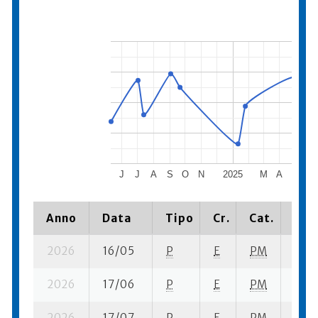
J
J
A
S
O
N
2025
M
A
M
J
Anno
Data
Tipo
Cr.
Cat.
Piaz
2026
16/05
P
E
PM
12 se
2026
17/06
P
E
PM
5 se-
2026
17/07
P
E
PM
4 se