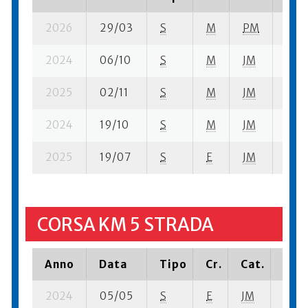
2026
29/03
S
M
PM
10 su
2024
06/10
S
M
JM
32 s
2025
02/11
S
M
JM
33 s
2024
19/10
S
M
JM
2 su-
2025
19/07
S
E
JM
21 su
CORSA KM 5 STRADA
Anno
Data
Tipo
Cr.
Cat.
Piaz
2024
05/05
S
E
JM
7 su-