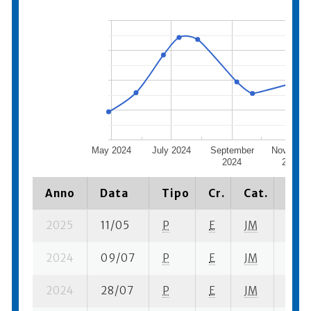
May 2024
July 2024
September
Novembe
2024
2024
Anno
Data
Tipo
Cr.
Cat.
Piaz
2025
11/05
P
E
JM
3 su-
2024
09/07
P
E
JM
1 se-
2024
28/07
P
E
JM
2 se-