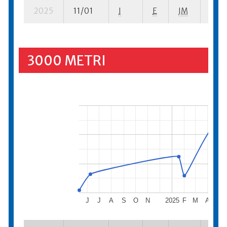
2025
11/01
I
E
JM
12 s
3000 METRI
J
J
A
S
O
N
2025
F
M
A
M