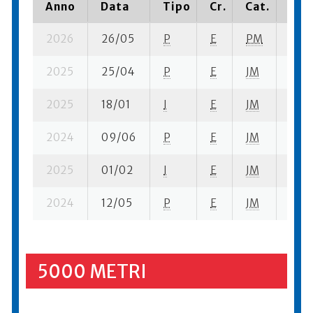
Anno
Data
Tipo
Cr.
Cat.
Piaz
2026
26/05
P
E
PM
11 se
2025
25/04
P
E
JM
7 se-
2025
18/01
I
E
JM
9 se
2024
09/06
P
E
JM
1 su-
2025
01/02
I
E
JM
1 se-
2024
12/05
P
E
JM
1 su-
5000 METRI