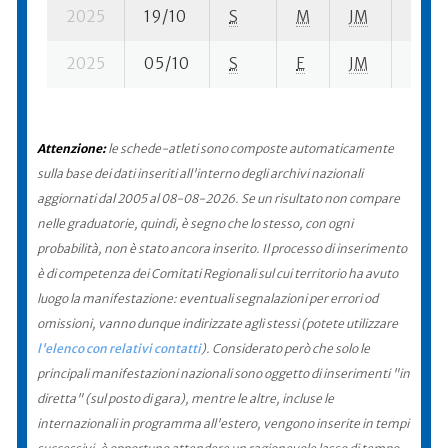
2025
19/10
S
M
JM
123 s
2025
05/10
S
E
JM
3 su-
Attenzione:
le schede-atleti sono composte automaticamente
sulla base dei dati inseriti all'interno degli archivi nazionali
aggiornati dal 2005 al 08-08-2026. Se un risultato non compare
nelle graduatorie, quindi, è segno che lo stesso, con ogni
probabilità, non è stato ancora inserito. Il processo di inserimento
è di competenza dei Comitati Regionali sul cui territorio ha avuto
luogo la manifestazione: eventuali segnalazioni per errori od
omissioni, vanno dunque indirizzate agli stessi (potete utilizzare
l'elenco con relativi contatti
). Considerato però che solo le
principali manifestazioni nazionali sono oggetto di inserimenti "in
diretta" (sul posto di gara), mentre le altre, incluse le
internazionali in programma all'estero, vengono inserite in tempi