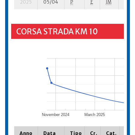
2025
05/04
P
E
JM
1 su-
CORSA STRADA KM 10
November 2024
March 2025
July
Anno
Data
Tipo
Cr.
Cat.
Pia