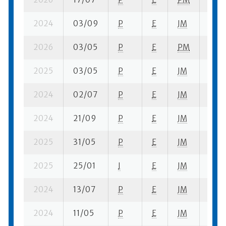
2024
03/09
P
E
JM
8 su-
2026
03/05
P
E
PM
6 se
2025
03/05
P
E
JM
3 se-
2024
02/07
P
E
JM
1 se-
2024
21/09
P
E
JM
8 su-
2025
31/05
P
E
JM
15 se
2025
25/01
I
E
JM
10 s
2024
13/07
P
E
JM
99 s
2024
11/05
P
E
JM
3 su-