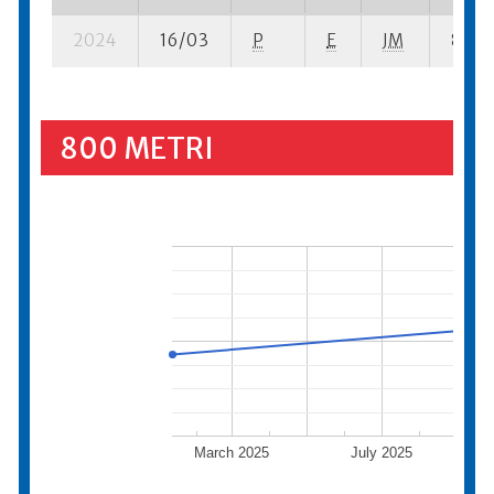
2024
16/03
P
E
JM
8 se- 
800 METRI
March 2025
July 2025
N