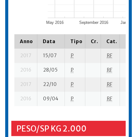
May 2016
September 2016
January 
Anno
Data
Tipo
Cr.
Cat.
Piaz
2017
15/07
P
RF
17 su
2016
28/05
P
RF
28 se
2017
22/10
P
RF
10 su
2016
09/04
P
RF
20 se
PESO/SP KG 2.000