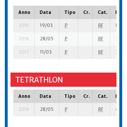
Anno
Data
Tipo
Cr.
Cat.
Piaz
2016
19/03
P
RF
8 se- 
2016
28/05
P
RF
24 se
2017
11/03
P
RF
24 su
TETRATHLON
Anno
Data
Tipo
Cr.
Cat.
Piaz
2016
28/05
P
RF
40 su