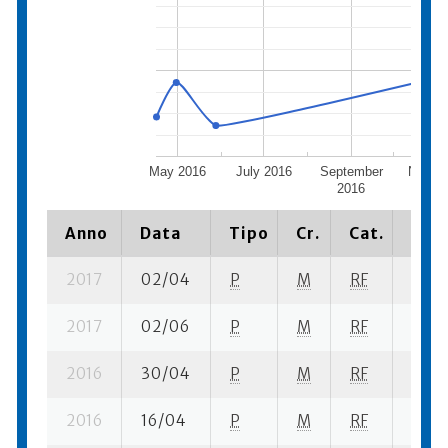
May 2016
July 2016
September
Novem
2016
201
Anno
Data
Tipo
Cr.
Cat.
Piaz
2017
02/04
P
M
RF
2 se-
2017
02/06
P
M
RF
4 se-
2016
30/04
P
M
RF
4 se-
2016
16/04
P
M
RF
3 se-