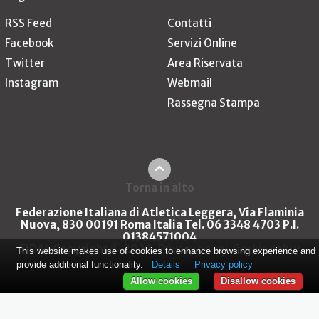
RSS Feed
Contatti
Facebook
Servizi Online
Twitter
Area Riservata
Instagram
Webmail
Rassegna Stampa
Torna in alto
Federazione Italiana di Atletica Leggera, Via Flaminia
Nuova, 830 00191 Roma Italia Tel. 06 3348 4703 P.I.
01384571004
FIDAL Copyright © 2026
Privacy policy
Cookie policy
This website makes use of cookies to enhance browsing experience and
provide additional functionality.
Details
Privacy policy
Allow cookies
Disallow cookies