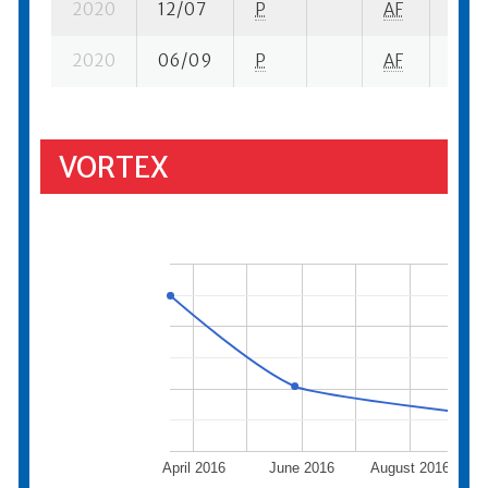
2020
12/07
P
AF
4 su-
2020
06/09
P
AF
8 su-
VORTEX
April 2016
June 2016
August 2016
O