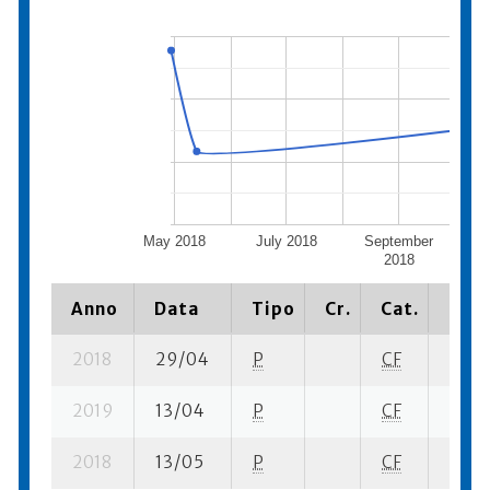
May 2018
July 2018
September
Nov
2018
Anno
Data
Tipo
Cr.
Cat.
Piaz
2018
29/04
P
CF
6 su-
2019
13/04
P
CF
5 su-
2018
13/05
P
CF
3 su-