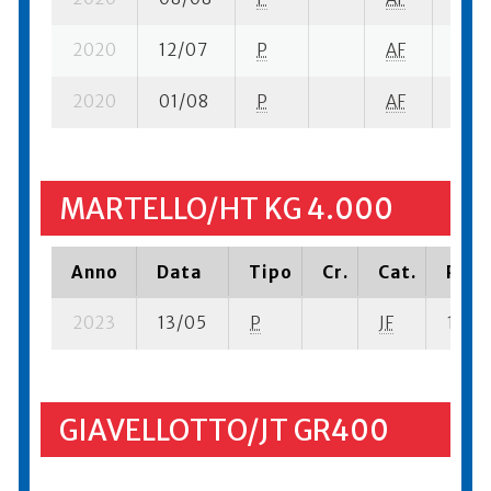
2020
12/07
P
AF
5 su-
2020
01/08
P
AF
2 su-
MARTELLO/HT KG 4.000
Anno
Data
Tipo
Cr.
Cat.
Piaz
2023
13/05
P
JF
10 se-
GIAVELLOTTO/JT GR400