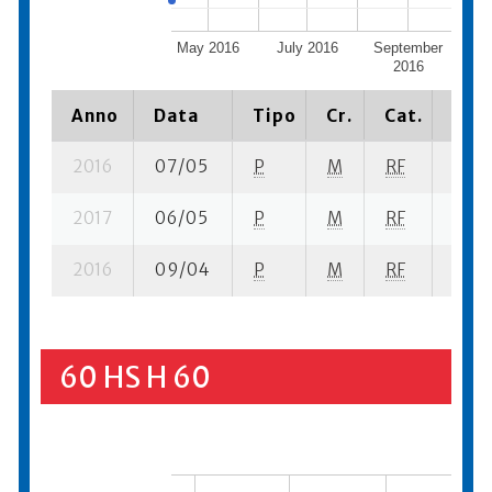
May 2016
July 2016
September
No
2016
Anno
Data
Tipo
Cr.
Cat.
Piaz
2016
07/05
P
M
RF
15 se
2017
06/05
P
M
RF
17 se
2016
09/04
P
M
RF
15 se
60 HS H 60