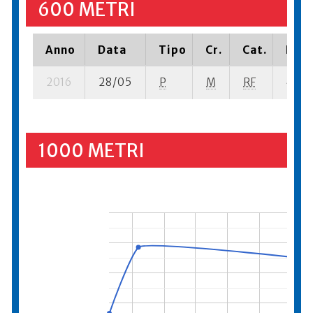
600 METRI
Anno
Data
Tipo
Cr.
Cat.
Piaz
2016
28/05
P
M
RF
46 se
1000 METRI