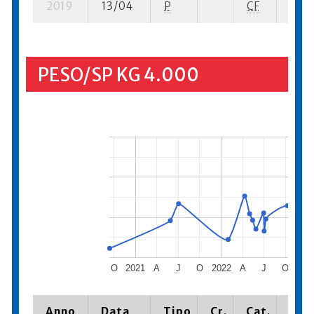
2019
13/04
P
CF
2 su-
PESO/SP KG 4.000
O
2021
A
J
O
2022
A
J
O
202
Anno
Data
Tipo
Cr.
Cat.
Piaz