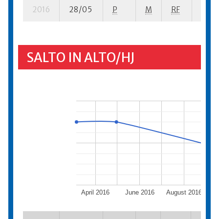
2016
28/05
P
M
RF
38 se
SALTO IN ALTO/HJ
April 2016
June 2016
August 2016
Oct