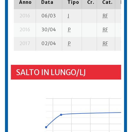
Anno
Data
Tipo
Cr.
Cat.
Piaz
2016
06/03
I
RF
16 se
2016
30/04
P
RF
12 se
2017
02/04
P
RF
16 su-
SALTO IN LUNGO/LJ