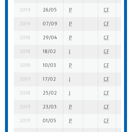
2019
26/05
P
CF
5 su-
2019
07/09
P
CF
5 su-
2018
29/04
P
CF
2 su-
2018
18/02
I
CF
3 se-
2018
10/03
P
CF
1 se-
2019
17/02
I
CF
5 se
2018
25/02
I
CF
5 su-
2019
23/03
P
CF
1 su-
2019
01/05
P
CF
1 su-