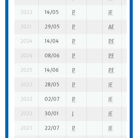
2022
14/05
P
JF
9 su-
2021
29/05
P
AF
4 su-
2024
14/04
P
PF
3 su-
2024
08/06
P
PF
4 su-
2025
14/06
P
PF
7 su-
2022
28/05
P
JF
4 su-
2022
02/07
P
JF
5 su-
2022
30/01
I
JF
11 su
2023
22/07
P
JF
22 su