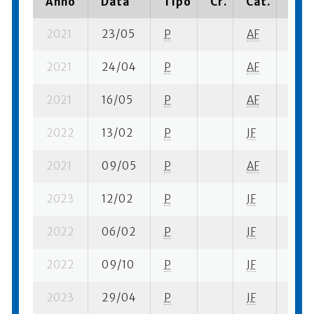
Anno
Data
Tipo
Cr.
Cat.
Piaz
2021
23/05
P
AF
10 su
2021
24/04
P
AF
8 su-
2021
16/05
P
AF
10 su
2022
13/02
P
JF
4 su-
2021
09/05
P
AF
4 su-
2023
12/02
P
JF
9 su-
2022
06/02
P
JF
4 su-
2022
09/10
P
JF
2 su-
2023
29/04
P
JF
8 su-