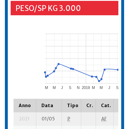
PESO/SP KG 3.000
M
M
J
S
N
2019
M
M
J
S
N
Anno
Data
Tipo
Cr.
Cat.
Piaz
2021
01/05
P
AF
1 su-