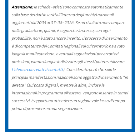
Attenzione:
le schede-atleti sono composte automaticamente
sulla base dei dati inseriti all'interno degli archivi nazionali
aggiornati dal 2005 al 07-08-2026. Se un risultato non compare
nelle graduatorie, quindi, è segno che lo stesso, con ogni
probabilità, non è stato ancora inserito. Il processo di inserimento
è di competenza dei Comitati Regionali sul cui territorio ha avuto
luogo la manifestazione: eventuali segnalazioni per errori od
omissioni, vanno dunque indirizzate agli stessi (potete utilizzare
l'elenco con relativi contatti
). Considerato però che solo le
principali manifestazioni nazionali sono oggetto di inserimenti "in
diretta" (sul posto di gara), mentre le altre, incluse le
internazionali in programma all'estero, vengono inserite in tempi
successivi, è opportuno attendere un ragionevole lasso di tempo
prima di procedere ad una segnalazione.