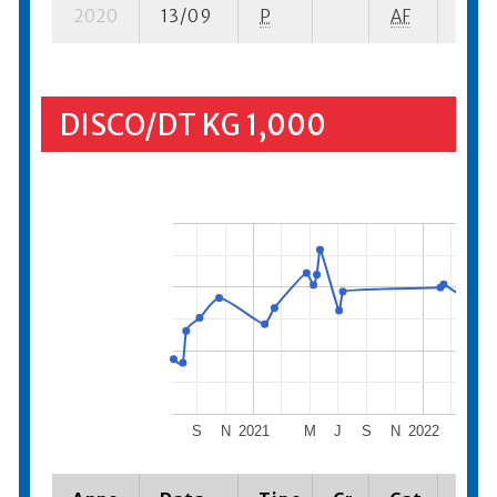
2020
13/09
P
AF
7 su-
DISCO/DT KG 1,000
S
N
2021
M
J
S
N
2022
M