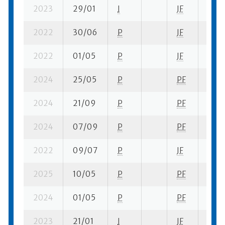
2023
29/01
I
JF
5 su-
2022
30/06
P
JF
2 su-
2022
01/05
P
JF
4 su-
2024
25/05
P
PF
6 su-
2024
21/09
P
PF
4 su-
2024
07/09
P
PF
5 su-
2022
09/07
P
JF
14 su
2025
10/05
P
PF
9 su-
2024
01/05
P
PF
1 su-
2023
21/01
I
JF
7 su-