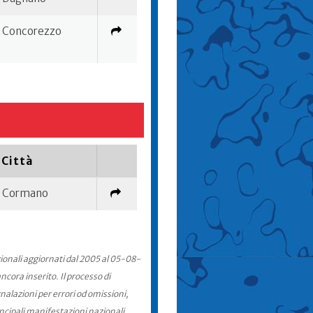
Concorezzo
Città
Cormano
zionali aggiornati dal 2005 al 05-08-
cora inserito. Il processo di
nalazioni per errori od omissioni,
incipali manifestazioni nazionali