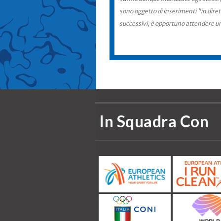
sono oggetto di inserimenti "in diret
successivi, è opportuno attendere u
In Squadra Con