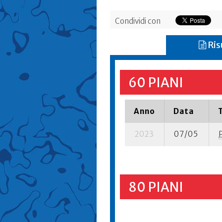
Condividi con
Ris
60 PIANI
Anno
Data
2023
07/05
80 PIANI