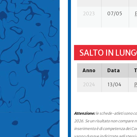
2023
07/05
SALTO IN LUNG
Anno
Data
T
2024
13/04
Attenzione:
le schede-atleti sono co
2026. Se un risultato non compare nel
inserimento è di competenza dei Comit
vanno dunque indirizzate agli stessi 