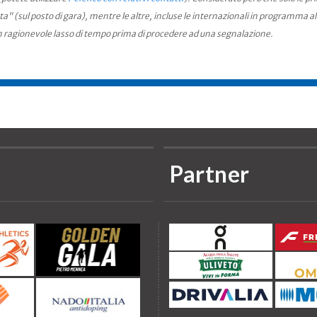
ta" (sul posto di gara), mentre le altre, incluse le internazionali in programma a
n ragionevole lasso di tempo prima di procedere ad una segnalazione.
Partner