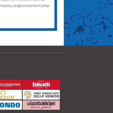
ll'estero, vengono inserite in tempi