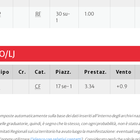
P
RF
30 su-
1.00
1
O/LJ
ipo
Cr.
Cat.
Piazz.
Prestaz.
Vento
P
CF
17 se- 1
3.34
+0.9
mposte automaticamente sulla base dei dati inseriti all'interno degli archivi na
le graduatorie, quindi, è segno che lo stesso, con ogni probabilità, non è stato an
ati Regionali sul cui territorio ha avuto luogo la manifestazione: eventuali seg
(potete utilizzare
l'elenco con relativi contatti
). Considerato però che solo le pr