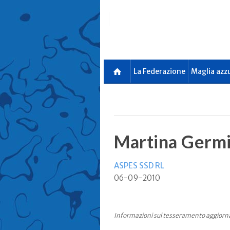
Skip
to
main
content
La Federazione
Maglia azz
Martina Germi
ASPES SSD RL
06-09-2010
Informazioni sul tesseramento aggiorn