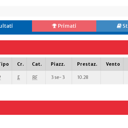
ultati
Primati
St
Tipo
Cr.
Cat.
Piazz.
Prestaz.
Vento
P
E
RF
3 se- 3
10.28