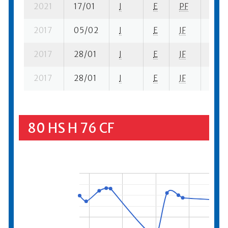
2021
17/01
I
E
PF
4 se-
2017
05/02
I
E
JF
4 ba
2017
28/01
I
E
JF
4 su-
2017
28/01
I
E
JF
3 su-
80 HS H 76 CF