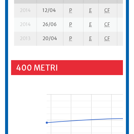
2014
12/04
P
E
CF
1 se- 
2014
26/06
P
E
CF
3 se-
2013
20/04
P
E
CF
2 se-
400 METRI