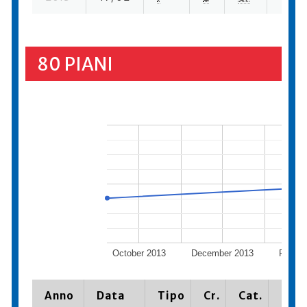
80 PIANI
October 2013
December 2013
Februa
Anno
Data
Tipo
Cr.
Cat.
Piaz