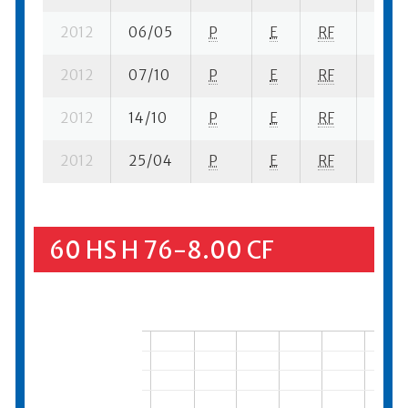
2012
06/05
P
E
RF
2 se-
2012
07/10
P
E
RF
2 se-
2012
14/10
P
E
RF
4 se-
2012
25/04
P
E
RF
4 se-
60 HS H 76-8.00 CF