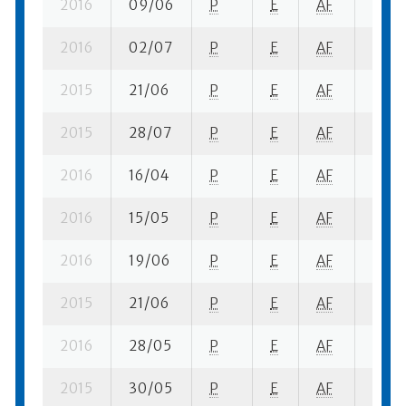
2016
09/06
P
E
AF
1 se- 
2016
02/07
P
E
AF
1 ba-
2015
21/06
P
E
AF
4 fi- 
2015
28/07
P
E
AF
6 ba-
2016
16/04
P
E
AF
1 se- 
2016
15/05
P
E
AF
5 se-
2016
19/06
P
E
AF
1 ba-
2015
21/06
P
E
AF
1 ba-
2016
28/05
P
E
AF
1 se- 
2015
30/05
P
E
AF
2 su-