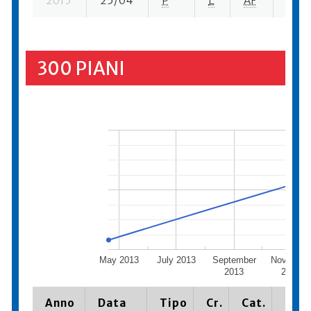
2015
25/04
P
E
AF
4 se-
300 PIANI
May 2013
July 2013
September
Novembe
2013
2013
Anno
Data
Tipo
Cr.
Cat.
Piaz