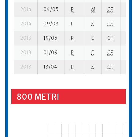
2014
04/05
P
M
CF
1 su-
2014
09/03
I
E
CF
2 su-
2013
19/05
P
E
CF
3 se-
2013
01/09
P
E
CF
3 su-
2013
13/04
P
E
CF
8 se-
800 METRI