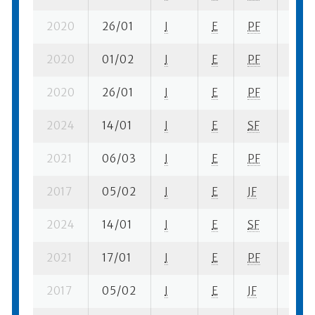
2020
26/01
I
E
PF
1 se-
2020
01/02
I
E
PF
4 se-
2020
26/01
I
E
PF
1 se-
2024
14/01
I
E
SF
1 se-
2021
06/03
I
E
PF
3 se-
2017
05/02
I
E
JF
2 sf-
2024
14/01
I
E
SF
1 se-
2021
17/01
I
E
PF
6 se-
2017
05/02
I
E
JF
6 fi- 