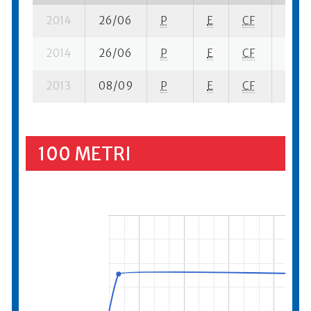
2014
26/06
P
E
CF
2 ba-
2014
26/06
P
E
CF
4 fi- 
2013
08/09
P
E
CF
1 se-
100 METRI