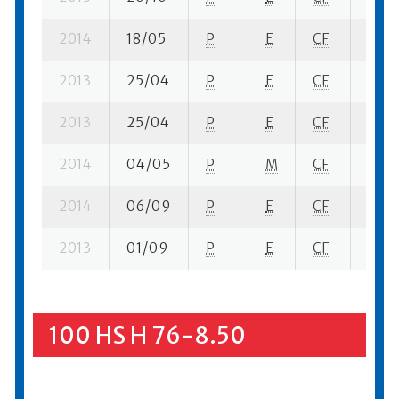
2014
18/05
P
E
CF
2 fi- 
2013
25/04
P
E
CF
3 fi- 
2013
25/04
P
E
CF
4 ba-
2014
04/05
P
M
CF
1 se-
2014
06/09
P
E
CF
2 se-
2013
01/09
P
E
CF
2 se-
100 HS H 76-8.50