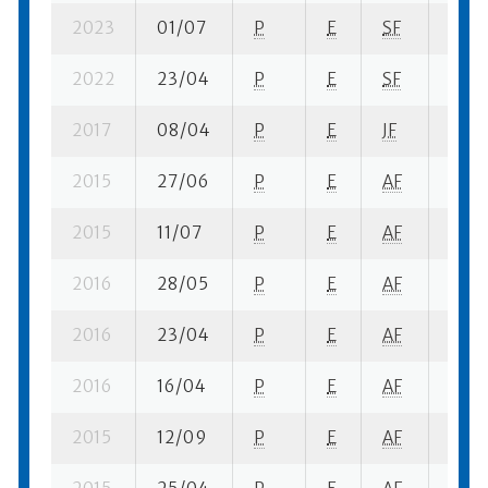
2023
01/07
P
E
SF
1 se-
2022
23/04
P
E
SF
1 se-
2017
08/04
P
E
JF
2 se-
2015
27/06
P
E
AF
2 se-
2015
11/07
P
E
AF
3 se-
2016
28/05
P
E
AF
4 se-
2016
23/04
P
E
AF
2 se-
2016
16/04
P
E
AF
1 se-
2015
12/09
P
E
AF
5 se-