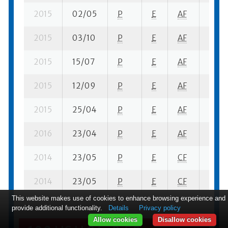
2015
02/05
P
E
AF
2 se-
2015
03/10
P
E
AF
2 se-
2015
15/07
P
E
AF
1 su- 
2015
12/09
P
E
AF
1 se-
2015
25/04
P
E
AF
2 se-
2016
23/04
P
E
AF
2 se-
2014
23/05
P
E
CF
3 fi- 
2014
23/05
P
E
CF
1 ba-
This website makes use of cookies to enhance browsing experience and
provide additional functionality.
Details
Privacy policy
Allow cookies
Disallow cookies