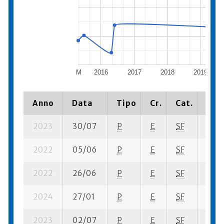
M
2016
2017
2018
2019
Anno
Data
Tipo
Cr.
Cat.
Piaz
2023
30/07
P
E
SF
1 su-
2022
05/06
P
E
SF
6 su-
2022
26/06
P
E
SF
3 su-
2024
27/01
P
E
SF
1 se-
2023
02/07
P
E
SF
1 su-