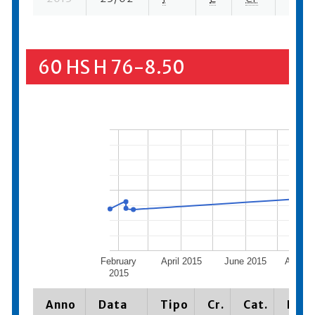
60 HS H 76-8.50
February
April 2015
June 2015
August
2015
Anno
Data
Tipo
Cr.
Cat.
Piaz