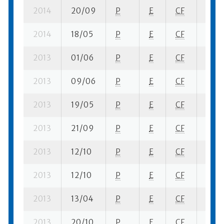
2014
20/09
P
E
CF
3 se-
2014
18/05
P
E
CF
1 ba-
2013
01/06
P
E
CF
1 se-
2013
09/06
P
E
CF
1 se-
2013
19/05
P
E
CF
2 se-
2013
21/09
P
E
CF
4 se-
2013
12/10
P
E
CF
3 ba-
2013
12/10
P
E
CF
7 fi-
2013
13/04
P
E
CF
1 se-
2013
20/10
P
E
CF
1 se-