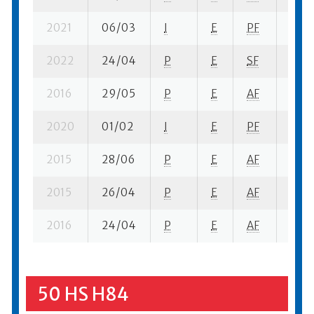
2021
06/03
I
E
PF
3 se
2022
24/04
P
E
SF
2 su-
2016
29/05
P
E
AF
3 se
2020
01/02
I
E
PF
3 se
2015
28/06
P
E
AF
5 se
2015
26/04
P
E
AF
2 se
2016
24/04
P
E
AF
1 se-
50 HS H84