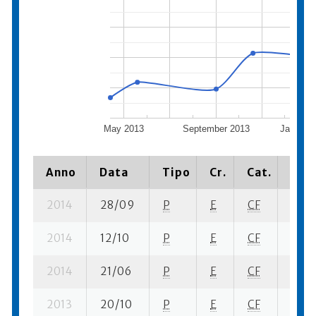
May 2013
September 2013
January
Anno
Data
Tipo
Cr.
Cat.
Piaz
2014
28/09
P
E
CF
1 su-
2014
12/10
P
E
CF
5 se-
2014
21/06
P
E
CF
2 se-
2013
20/10
P
E
CF
1 su-