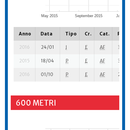
May 2015
September 2015
January
Anno
Data
Tipo
Cr.
Cat.
Piazz
2016
24/01
I
E
AF
3 se- 
2015
18/04
P
E
AF
3 se- 
2016
01/10
P
E
AF
2 se- 
600 METRI