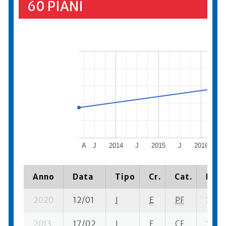
60 PIANI
A
J
2014
J
2015
J
2016
J
Anno
Data
Tipo
Cr.
Cat.
Piaz
2020
12/01
I
E
PF
3 ba-
2013
17/02
I
E
CF
1 se- 