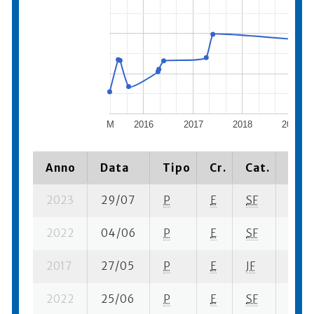
M
2016
2017
2018
2019
Anno
Data
Tipo
Cr.
Cat.
Piaz
2023
29/07
P
E
SF
4 se-
2022
04/06
P
E
SF
1 se-
2017
27/05
P
E
JF
2 se-
2022
25/06
P
E
SF
4 se-