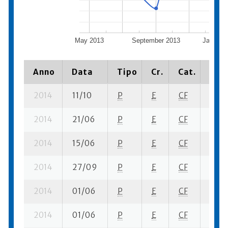
May 2013
September 2013
January
Anno
Data
Tipo
Cr.
Cat.
Piaz
2014
11/10
P
E
CF
2 se-
2014
21/06
P
E
CF
2 se-
2014
15/06
P
E
CF
1 se-
2014
27/09
P
E
CF
2 se-
2014
01/06
P
E
CF
1 ba-
2014
01/06
P
E
CF
1 fi- 1