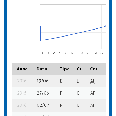
J
J
A
S
O
N
2015
M
A
M
J
Anno
Data
Tipo
Cr.
Cat.
Piaz
2016
19/06
P
E
AF
3 fi- 
2015
27/06
P
E
AF
2 se-
2016
02/07
P
E
AF
1 fi- 1