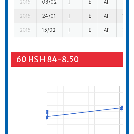
2015
08/02
I
E
AF
5 fi- 1
2015
24/01
I
E
AF
1 se- 
2015
15/02
I
E
AF
3 ba-
60 HS H 84-8.50