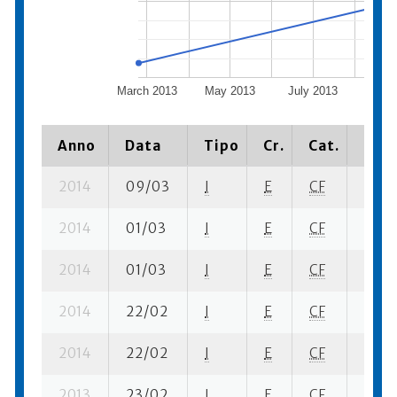
March 2013
May 2013
July 2013
Sept
2
Anno
Data
Tipo
Cr.
Cat.
Piaz
2014
09/03
I
E
CF
1 se- 
2014
01/03
I
E
CF
4 se-
2014
01/03
I
E
CF
5 se-
2014
22/02
I
E
CF
1 se-
2014
22/02
I
E
CF
3 se-
2013
23/02
I
E
CF
3 se-