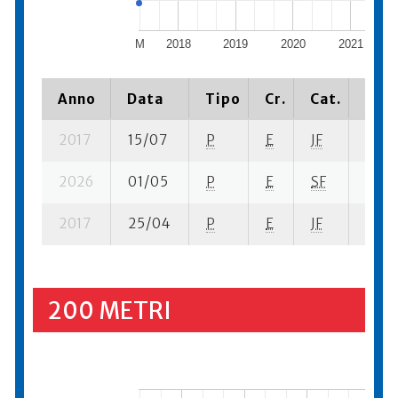
M
2018
2019
2020
2021
Anno
Data
Tipo
Cr.
Cat.
Piaz
2017
15/07
P
E
JF
1 se-
2026
01/05
P
E
SF
3 se-
2017
25/04
P
E
JF
2 se-
200 METRI