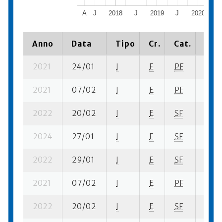
A
J
2018
J
2019
J
2020
J
Anno
Data
Tipo
Cr.
Cat.
Piaz
2021
24/01
I
E
PF
2 fi- 
2021
07/02
I
E
PF
8 fi- 
2022
20/02
I
E
SF
4 fi- 
2024
27/01
I
E
SF
1 se-
2022
29/01
I
E
SF
3 ba-
2021
07/02
I
E
PF
3 ba-
2022
20/02
I
E
SF
3 ba